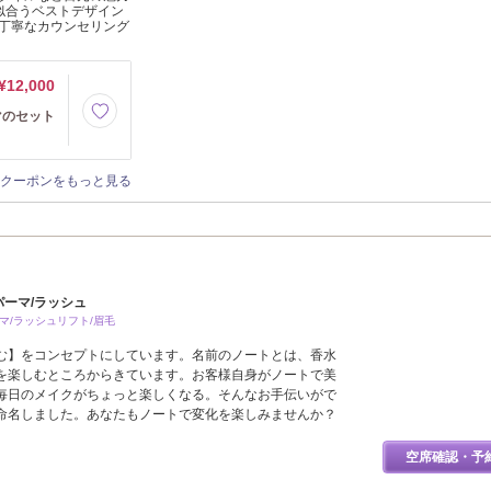
似合うベストデザイン
丁寧なカウンセリング
¥12,000
マのセット
クーポンをもっと見る
パーマ/ラッシュ
マ/ラッシュリフト/眉毛
む】をコンセプトにしています。名前のノートとは、香水
を楽しむところからきています。お客様自身がノートで美
毎日のメイクがちょっと楽しくなる。そんなお手伝いがで
命名しました。あなたもノートで変化を楽しみませんか？
空席確認・予