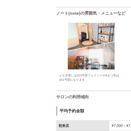
ノート(note)の雰囲気・メニューなど
よもぎ蒸しは203号室フェイシャル&まつ毛は
201号室になります
サロンの利用傾向
平均予約金額
初来店
¥7,000～¥7