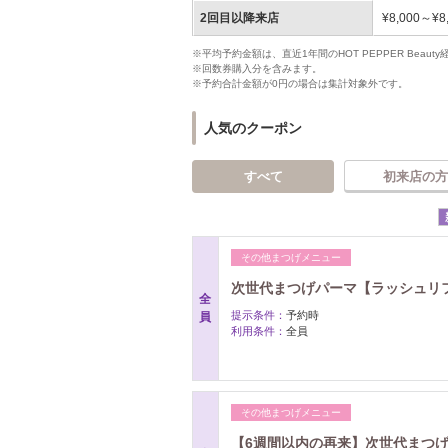
2回目以降来店
¥8,000～¥8
※平均予約金額は、直近1年間のHOT PEPPER Bea
※回数券購入分を含みます。
※予約合計金額が0円の場合は集計対象外です。
人気のクーポン
すべて
初来店の方
その他まつげメニュー
次世代まつげパーマ【ラッシュリフト
全
提示条件：
予約時
員
利用条件：
全員
その他まつげメニュー
【6週間以内の再来】次世代まつげパ