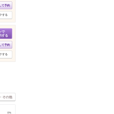
して予約
クする
ンで
約する
して予約
クする
・その他
0%