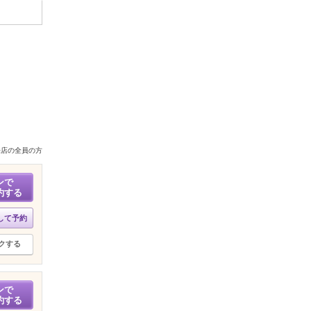
来店の全員の方
ンで
約する
して予約
クする
ンで
約する