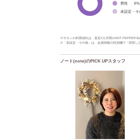
男性
6
%
未設定・そ
※サロンの利用傾向は、直近3カ月間のHOT PEPPER 
※「未設定・その他」は、会員情報の性別欄で「回答し
ノート(note)のPICK UPスタッフ