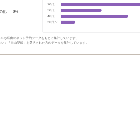
20代
30代
の他
0
%
40代
50代〜
Beauty経由のネット予約データをもとに集計しています。
ない」「自由記載」を選択された方のデータを集計しています。