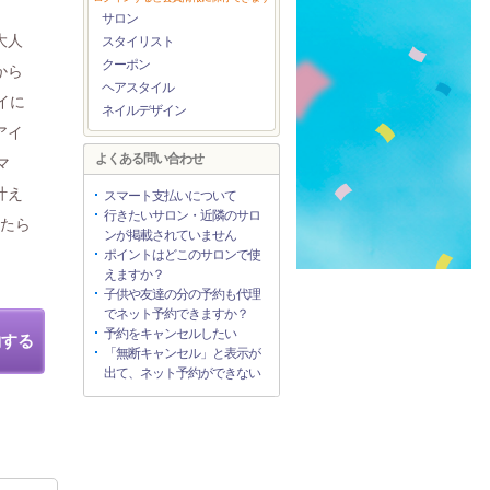
サロン
大人
スタイリスト
クーポン
から
ヘアスタイル
イに
ネイルデザイン
アイ
よくある問い合わせ
マ
叶え
スマート支払いについて
行きたいサロン・近隣のサロ
いたら
ンが掲載されていません
。
ポイントはどこのサロンで使
えますか？
子供や友達の分の予約も代理
でネット予約できますか？
予約をキャンセルしたい
約する
「無断キャンセル」と表示が
出て、ネット予約ができない