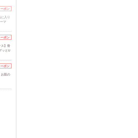
クーポン
気に入り
パーマ
クーポン
クス】骨
グッとU
クーポン
】お肌の