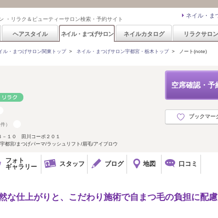
ネイル・ま
ン ・リラク＆ビューティーサロン検索・予約サイト
ヘアスタイル
ネイル・まつげサロン
ネイルカタログ
リラクサロ
イル・まつげサロン関東トップ
>
ネイル・まつげサロン宇都宮・栃木トップ
>
ノート(note)
空席確認・予
ブックマー
5件）
８－１０ 田川コーポ２０１
都宮/まつげパーマ/ラッシュリフト/眉毛/アイブロウ
フォト
スタッフ
ブログ
地図
口コミ
ギャラリー
自然な仕上がりと、こだわり施術で自まつ毛の負担に配慮