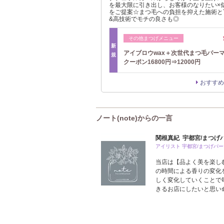
を最大限に引き出し、お客様のなりたい×
をご提案☆まつ毛への負担を抑えた施術と
&高技術でモチの良さも◎
その他まつげメニュー
新
アイブロウwax＋次世代まつ毛パー
規
クーポン16800円⇒12000円
おすすめ
ノート(note)からの一言
関根真紀 宇都宮/まつげ
アイリスト 宇都宮/まつげパー
当店は【品よく美を楽し
の時間による香りの変化
しく変化していくことで
きるお店にしたいと思い