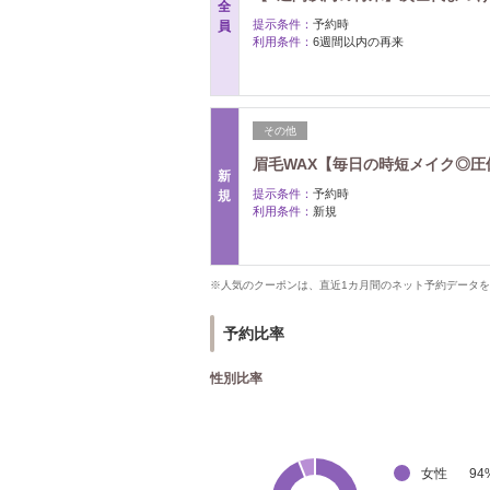
全
提示条件：
予約時
員
利用条件：
6週間以内の再来
その他
眉毛WAX【毎日の時短メイク◎圧倒
新
提示条件：
予約時
規
利用条件：
新規
※人気のクーポンは、直近1カ月間のネット予約データ
予約比率
性別比率
女性
94