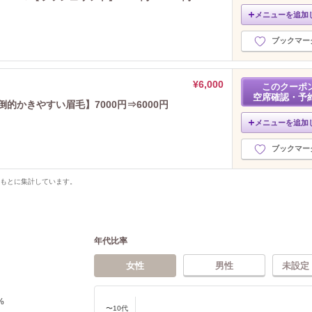
メニューを追加
ブックマー
¥6,000
このクーポ
空席確認・予
的かきやすい眉毛】7000円⇒6000円
メニューを追加
ブックマー
をもとに集計しています。
年代比率
女性
男性
未設定
%
〜10代