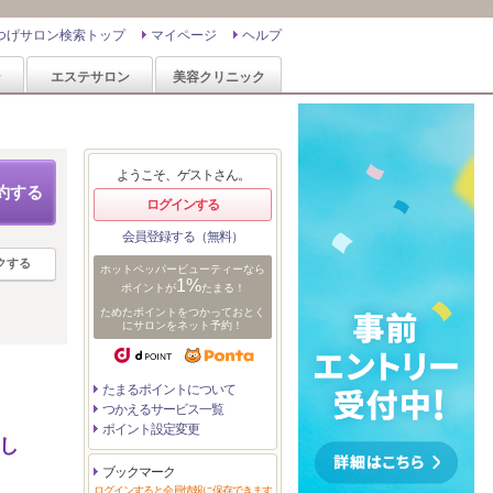
つげサロン検索トップ
マイページ
ヘルプ
ン
エステサロン
美容クリニック
ようこそ、ゲストさん。
約する
ログインする
会員登録する（無料）
クする
ホットペッパービューティーなら
1%
ポイントが
たまる！
ためたポイントをつかっておとく
にサロンをネット予約！
たまるポイントについて
つかえるサービス一覧
ポイント設定変更
し
ブックマーク
ログインすると会員情報に保存できます