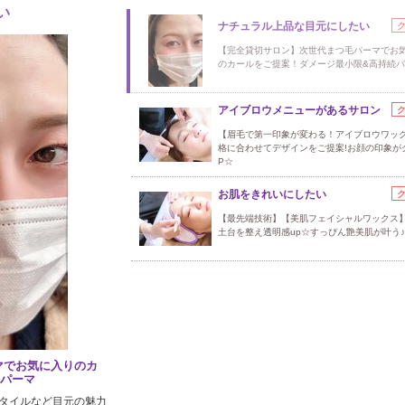
い
ナチュラル上品な目元にしたい
【完全貸切サロン】次世代まつ毛パーマでお
のカールをご提案！ダメージ最小限&高持続
アイブロウメニューがあるサロン
【眉毛で第一印象が変わる！アイブロウワッ
格に合わせてデザインをご提案!お顔の印象が
P☆
お肌をきれいにしたい
【最先端技術】【美肌フェイシャルワックス
土台を整え透明感up☆すっぴん艶美肌が叶う♪
マでお気に入りのカ
続パーマ
タイルなど目元の魅力