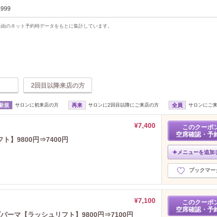
,999
uty経由のネット予約時データをもとに集計しています。
2回目以降来店の方
新規
サロンに初来店の方
再来
サロンに2回目以降にご来店の方
全員
サロンにご
¥7,400
このクーポ
空席確認・予
】9800円⇒7400円
メニューを追加
ブックマー
¥7,100
このクーポ
空席確認・予
ーマ【ラッシュリフト】9800円⇒7100円