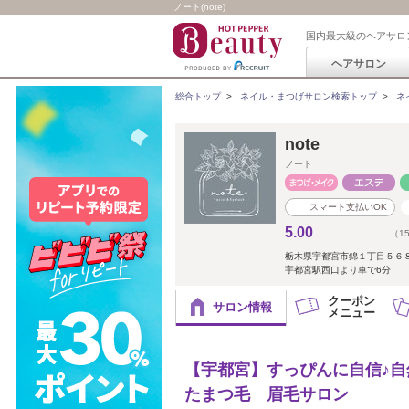
ノート(note)
国内最大級のヘアサロ
ヘアサロン
総合トップ
>
ネイル・まつげサロン検索トップ
>
ネ
note
ノート
スマート支払いOK
5.00
（1
栃木県宇都宮市錦１丁目５６
宇都宮駅西口より車で6分 宇
クーポン
サロン情報
メニュー
【宇都宮】すっぴんに自信♪
たまつ毛 眉毛サロン