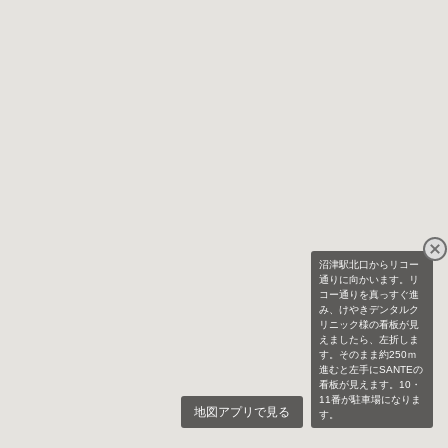
沼津駅北口からリコー
通りに向かいます。リ
コー通りを真っすぐ進
み、けやきデンタルク
リニック様の看板が見
えましたら、左折しま
す。そのまま約250ｍ
進むと左手にSANTEの
看板が見えます。10・
11番が駐車場になりま
地図アプリで見る
す。