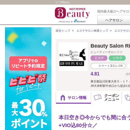
リツ(Ritsu)
国内最大級のヘアサロ
ヘアサロン
総合トップ
>
エステサロン検索トップ
>
エステサロ
Beauty Salon
ビューティーサロンリツ
スマート支払いOK
4.81
（5
東京都品川区東大井５－１７－
JR大井町駅中央口から徒歩1分
クーポン
サロン情報
メニュー
本日空き◎今からでも間に合う
+VIO込80分☆／