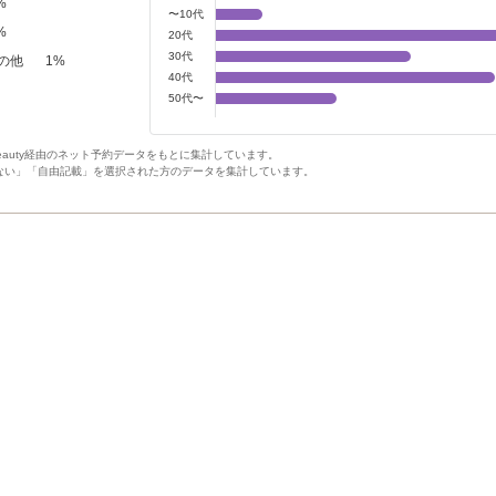
%
〜10代
%
20代
30代
の他
1
%
40代
50代〜
Beauty経由のネット予約データをもとに集計しています。
ない」「自由記載」を選択された方のデータを集計しています。