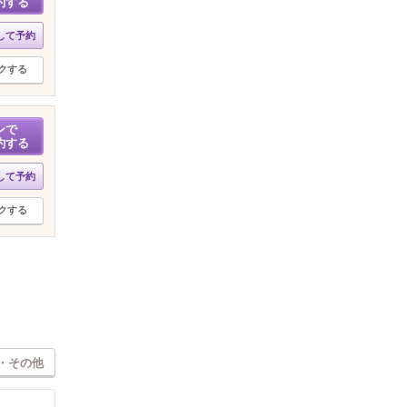
約する
して予約
クする
ンで
約する
して予約
クする
・その他