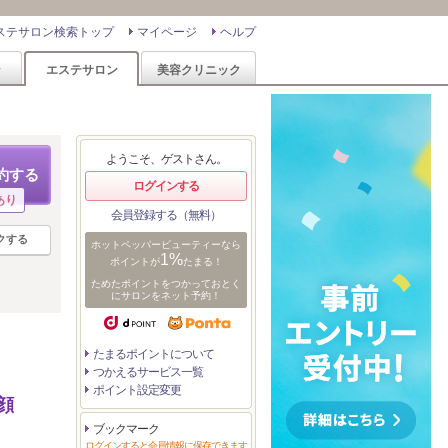
ステサロン検索トップ
マイページ
ヘルプ
ン
エステサロン
美容クリニック
ようこそ、ゲストさん。
約する
ログインする
あり
会員登録する（無料）
クする
ホットペッパービューティーなら
1%
ポイントが
たまる！
ためたポイントをつかっておとく
にサロンをネット予約！
たまるポイントについて
つかえるサービス一覧
ポイント設定変更
顔
ブックマーク
ログインすると会員情報に保存できます