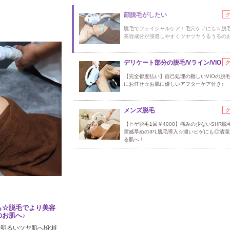
顔脱毛がしたい
脱毛でフェイシャルケア！毛穴ケアにも☆脱
美容成分が浸透しやすくツヤツヤうるうるのお
デリケート部分の脱毛/Vライン/VIO
【完全都度払い】自己処理の難しいVIOの脱
にお任せ☆お肌に優しいアフターケア付き♪
メンズ脱毛
【ヒゲ脱毛1回￥4000】痛みの少ないSHR脱
実感早めのIPL脱毛導入☆濃いヒゲにも◎清
る肌へ！
も☆脱毛でより美容
お肌へ♪
明るいツヤ肌へ!化粧