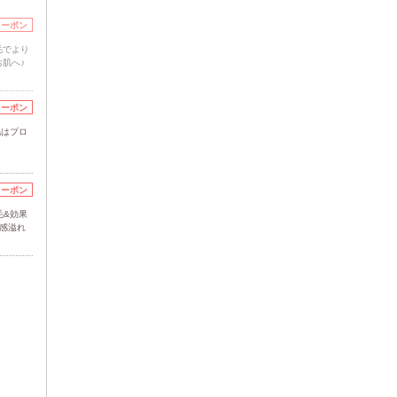
クーポン
毛でより
肌へ♪
クーポン
毛はプロ
クーポン
毛&効果
潔感溢れ