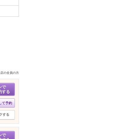
来店の全員の方
ンで
約する
して予約
クする
ンで