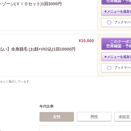
空席確認・予
ーン(ＶＩＯセット)1回3000円
メニューを追加
ブックマー
¥10,000
このクーポ
空席確認・予
】全身脱毛 (お顔+VIO込)1回10000円
メニューを追加
ブックマー
をもとに集計しています。
年代比率
女性
男性
未設定