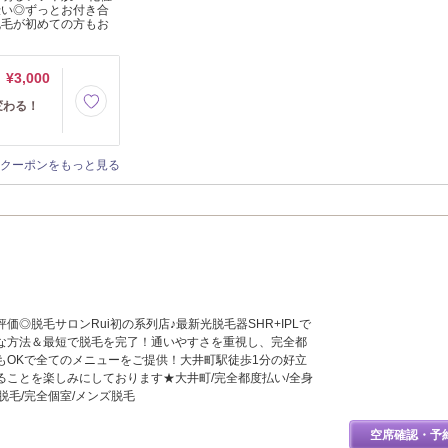
伝い◎ずっとお付き合
脱毛が初めての方もお
¥3,000
変わる！
クーポンをもっと見る
価◎脱毛サロンRui初の系列店♪最新光脱毛器SHR+IPLで
な方法＆最短で脱毛を完了！通いやすさを重視し、完全都
もOKで全てのメニューをご提供！大井町駅徒歩1分の好立
ることを楽しみにしております★大井町/完全都度払い/全身
い脱毛/完全個室/メンズ脱毛
空席確認・予