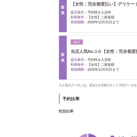
【女性：完全都度払い】デリケートゾ
新
提示条件：
予約時＆入店時
規
利用条件：
【女性】ご新規様
有効期限：
2026年12月31日まで
脱毛
当店人気No.1☆【女性：完全都度払い
新
提示条件：
予約時＆入店時
規
利用条件：
【女性】ご新規様
有効期限：
2026年12月31日まで
※人気のクーポンは、直近1カ月間のネット予約データ
予約比率
性別比率