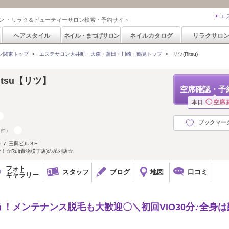
エ
ン ・リラク＆ビューティーサロン検索・予約サイト
ヘアスタイル
ネイル・まつげサロン
ネイルカタログ
リラクサロ
ン関東トップ
>
エステサロン大井町・大森・蒲田・川崎・鶴見トップ
>
リツ(Ritsu)
 Ritsu【リツ】
空席確認・予
◯
空席
本日
ブックマー
7件）
７ 三興ビル３F
！☆Rui(青物横丁店)の系列店☆
フォト
スタッフ
ブログ
地図
口コミ
ギャラリー
！メンテナンス脱毛も大歓迎〇＼初回VIO30分♪全身は