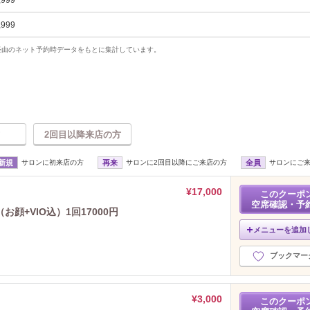
,999
,999
uty経由のネット予約時データをもとに集計しています。
2回目以降来店の方
新規
サロンに初来店の方
再来
サロンに2回目以降にご来店の方
全員
サロンにご
¥17,000
このクーポ
空席確認・予
顔+VIO込）1回17000円
メニューを追加
ブックマー
¥3,000
このクーポ