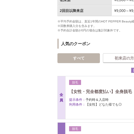
初来店
¥6,000～¥6
2回目以降来店
¥9,000～¥9
※平均予約金額は、直近1年間のHOT PEPPER Bea
※回数券購入分を含みます。
※予約合計金額が0円の場合は集計対象外です。
人気のクーポン
すべて
初来店の方
脱毛
【女性・完全都度払い】全身脱毛（お
全
提示条件：
予約時＆入店時
員
利用条件：
【女性】どなた様でも◎
脱毛