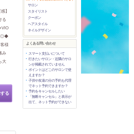
サロン
実感】
スタイリスト
クーポン
ける
ヘアスタイル
VIO
ネイルデザイン
に◎◆
よくある問い合わせ
お客様
痛み
スマート支払いについて
行きたいサロン・近隣のサロ
ら大
ンが掲載されていません
ポイントはどこのサロンで使
えますか？
子供や友達の分の予約も代理
でネット予約できますか？
予約をキャンセルしたい
約する
「無断キャンセル」と表示が
出て、ネット予約ができない