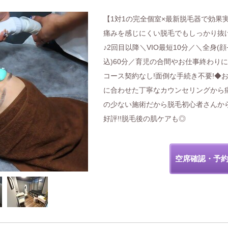
【1対1の完全個室×最新脱毛器で効果
痛みを感じにくい脱毛でもしっかり抜
♪2回目以降＼VIO最短10分／＼全身(顔+
込)60分／育児の合間やお仕事終わり
コース契約なし!面倒な手続き不要!◆
に合わせた丁寧なカウンセリングから
の少ない施術だから脱毛初心者さんか
好評!!脱毛後の肌ケアも◎
空席確認・予