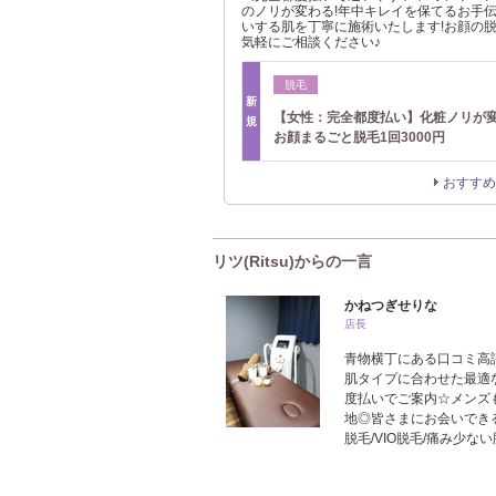
のノリが変わる!年中キレイを保てるお手
いする肌を丁寧に施術いたします!お顔の
気軽にご相談ください♪
脱毛
新
【女性：完全都度払い】化粧ノリが
規
お顔まるごと脱毛1回3000円
おすすめ
リツ(Ritsu)からの一言
かねつぎせりな
店長
青物横丁にある口コミ高評
肌タイプに合わせた最適
度払いでご案内☆メンズ
地◎皆さまにお会いでき
脱毛/VIO脱毛/痛み少な