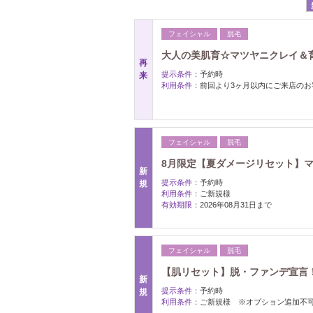
フェイシャル
脱毛
大人の美肌育☆マツヤニクレイ＆
再
提示条件：
予約時
来
利用条件：
前回より3ヶ月以内にご来店のお
フェイシャル
脱毛
8月限定【夏ダメージリセット】
新
提示条件：
予約時
規
利用条件：
ご新規様
有効期限：
2026年08月31日まで
フェイシャル
脱毛
【肌リセット】脱・ファンデ宣言
新
提示条件：
予約時
規
利用条件：
ご新規様 ※オプション追加不