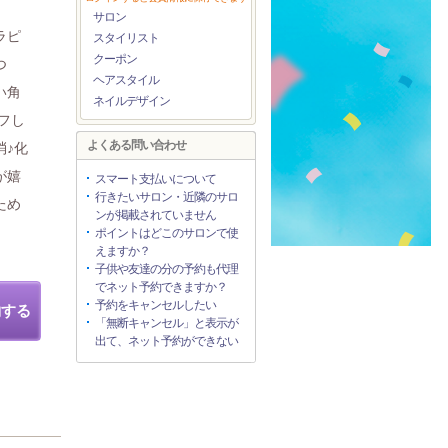
サロン
ラピ
スタイリスト
クーポン
つ
ヘアスタイル
い角
ネイルデザイン
フし
よくある問い合わせ
消♪化
が嬉
スマート支払いについて
行きたいサロン・近隣のサロ
ため
ンが掲載されていません
ポイントはどこのサロンで使
えますか？
子供や友達の分の予約も代理
でネット予約できますか？
予約をキャンセルしたい
約する
「無断キャンセル」と表示が
出て、ネット予約ができない