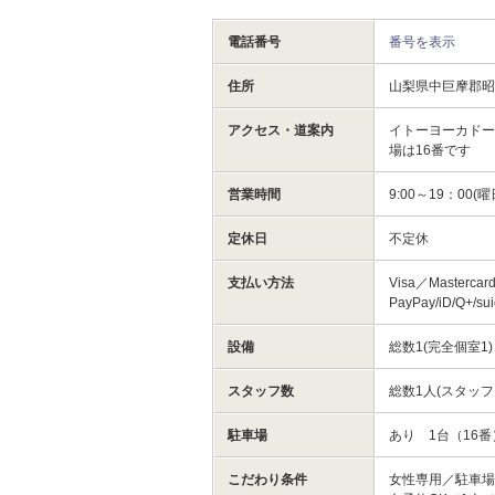
電話番号
番号を表示
住所
山梨県中巨摩郡昭
アクセス・道案内
イトーヨーカドー
場は16番です
営業時間
9:00～19：00
定休日
不定休
支払い方法
Visa／Masterca
PayPay/iD/Q+/s
設備
総数1(完全個室1
スタッフ数
総数1人(スタッフ
駐車場
あり 1台（16
こだわり条件
女性専用／駐車場