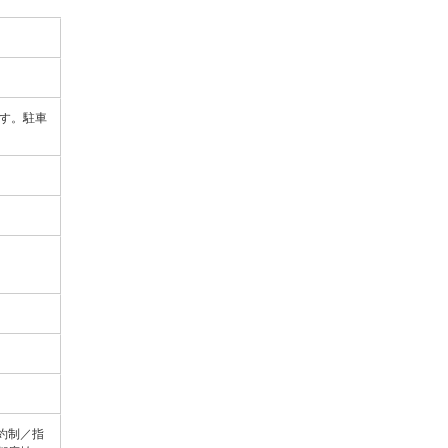
です。駐車
約制／指