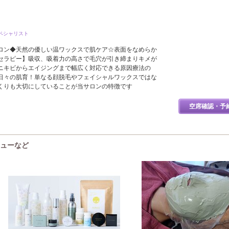
ペシャリスト
ロン◆天然の優しい温ワックスで肌ケア☆表面をなめらか
セラピー】吸収、吸着力の高さで毛穴が引き締まりキメが
ニキビからエイジングまで幅広く対応できる原因療法の
日々の肌育！単なる顔脱毛やフェイシャルワックスではな
くりも大切にしていることが当サロンの特徴です
空席確認・予
メニューなど