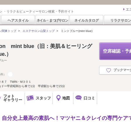
エ
ン ・リラク＆ビューティーサロン検索・予約サイト
ヘアスタイル
ネイル・まつげサロン
ネイルカタログ
リラクサロ
ン関東トップ
>
エステサロン山梨トップ
>
ミントブルー(mint blue)
on mint blue（旧：美肌＆ヒーリング
空席確認・予
ue.）
ブルー
ブックマー
9件）
８７ TWIN・M３０１
カドー甲府昭和から車で1分 甲府駅から車で15分
フォト
スタッフ
地図
口コミ
ギャラリー
、自分史上最高の素肌へ！マツヤニ＆クレイの専門ケア