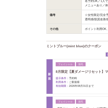
名予約OK／1人
メニューあり／
備考
☆女性限定/完全
透明感/肌質改善/
その他
ポイント利用OK
ミントブルー(mint blue)のクーポン
フェイシャル
脱毛
8月限定【夏ダメージリセット】
新
提示条件：
予約時
規
利用条件：
ご新規様
有効期限：
2026年08月31日まで
フェイシャル
脱毛