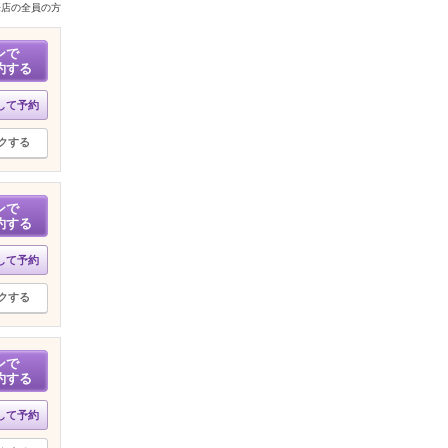
来店の全員の方
ンで
約する
して予約
クする
ンで
約する
して予約
クする
ンで
約する
して予約