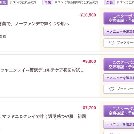
新規
サロンに初来店の方
再来
サロンに2回目以降にご来店の方
全員
サロンにご
¥10,500
このクーポ
空席確認・予
育菌で、ノーファンデで輝くつや肌へ
メニューを追加
客様
ブックマー
¥9,900
このクーポ
空席確認・予
マツヤニクレイ～贅沢デコルテケア初回お試し
メニューを追加
ブックマー
¥7,700
このクーポ
空席確認・予
！マツヤニ＆クレイで叶う透明感つや肌 初回
メニューを追加
可