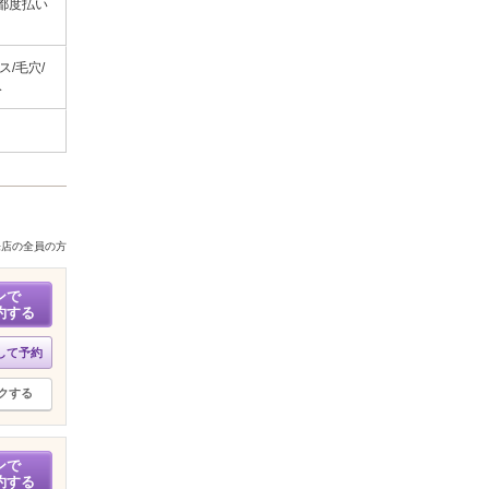
都度払い
/毛穴/
み
来店の全員の方
ンで
約する
して予約
クする
ンで
約する