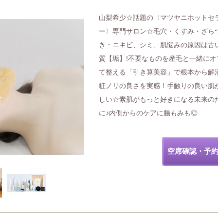
山梨希少☆話題の〈マツヤニホットセ
ー〉専門サロン☆毛穴・くすみ・ざら
き・ニキビ、シミ、肌悩みの原因は古
質【垢】!不要なものを産毛と一緒にオ
て整える「引き算美容」で根本から解
粧ノリの良さを実感！手触りの良い肌
しい☆素肌がもっと好きになる未来の
に♪内側からのケアに腸もみも◎
空席確認・予