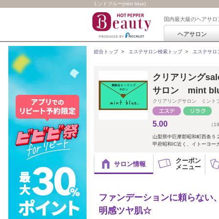
ミントブルー(mint blue)
国内最大級のヘアサロ
ヘアサロン
総合トップ
>
エステサロン検索トップ
>
エステサロ
クリアリングsal
サロン mint bl
クリアリングサロン ミント
5.00
（1
山梨県中巨摩郡昭和町西条５２
甲府昭和IC近く、イトーヨー
クーポン
サロン情報
メニュー
ファンデーションに頼らない
明感ツヤ肌☆