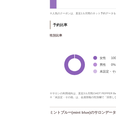
※人気のクーポンは、直近1カ月間のネット予約データ
予約比率
性別比率
女性
10
男性
0
%
未設定・そ
※サロンの利用傾向は、直近3カ月間のHOT PEPPER 
※「未設定・その他」は、会員情報の性別欄で「回答し
ミントブルー(mint blue)のサロンデータ