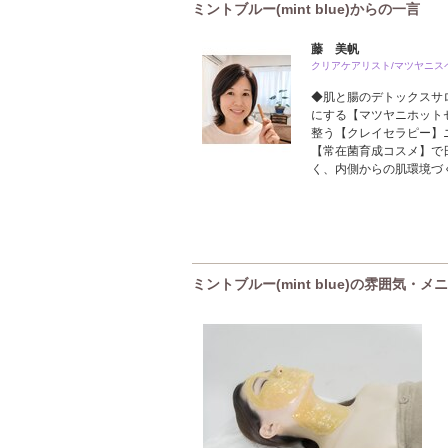
ミントブルー(mint blue)からの一言
藤 美帆
クリアケアリスト/マツヤニス
◆肌と腸のデトックスサ
にする【マツヤニホット
整う【クレイセラピー】
【常在菌育成コスメ】で
く、内側からの肌環境づ
ミントブルー(mint blue)の雰囲気・