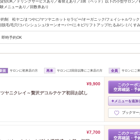
で貸切OK／ドリンクサービスあり／着替えあり／3席（ベッド）以下の小型サロン／
体験メニューあり／回数券あり
予約制 松ヤニ/まつやに/マツヤニホットセラピー/オーガニック/フェイシャルワックス
顔脱毛/毛穴/コパンシュシュ/ターンオーバー/ニキビ/リフトアップ/たるみ/シミ/くす
、即時予約OK
新規
サロンに初来店の方
再来
サロンに2回目以降にご来店の方
全員
サロンにご
¥9,900
このクーポ
空席確認・予
マツヤニクレイ～贅沢デコルテケア初回お試し
メニューを追加
ブックマー
¥7,700
このクーポ
空席確認・予