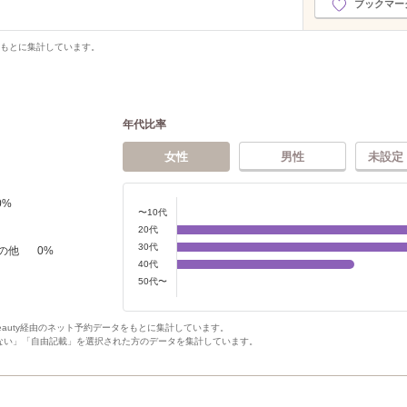
ブックマー
をもとに集計しています。
年代比率
女性
男性
未設定
0
%
〜10代
20代
30代
の他
0
%
40代
50代〜
Beauty経由のネット予約データをもとに集計しています。
ない」「自由記載」を選択された方のデータを集計しています。