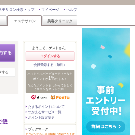
ステサロン検索トップ
マイページ
ヘルプ
ン
エステサロン
美容クリニック
ようこそ、ゲストさん。
約する
ログインする
会員登録する（無料）
クする
ホットペッパービューティーなら
1%
ポイントが
たまる！
ためたポイントをつかっておとく
にサロンをネット予約！
たまるポイントについて
つかえるサービス一覧
ポイント設定変更
で透
ブックマーク
ログインすると会員情報に保存できます