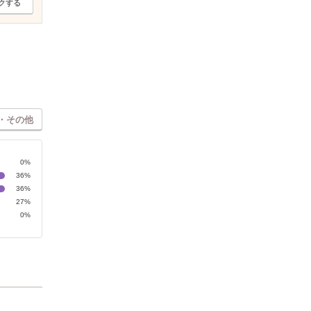
クする
・その他
0%
36%
36%
27%
0%