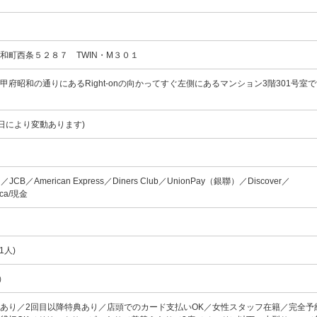
和町西条５２８７ TWIN・M３０１
甲府昭和の通りにあるRight-onの向かってすぐ左側にあるマンション3階301号室
(曜日により変動あります)
rd／JCB／American Express／Diners Club／UnionPay（銀聯）／Discover／
uica/現金
)
1人)
番）
あり／2回目以降特典あり／店頭でのカード支払いOK／女性スタッフ在籍／完全予