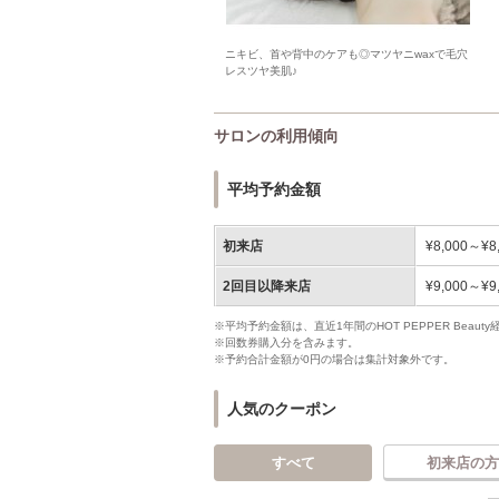
ニキビ、首や背中のケアも◎マツヤニwaxで毛穴
レスツヤ美肌♪
サロンの利用傾向
平均予約金額
初来店
¥8,000～¥8
2回目以降来店
¥9,000～¥9
※平均予約金額は、直近1年間のHOT PEPPER Bea
※回数券購入分を含みます。
※予約合計金額が0円の場合は集計対象外です。
人気のクーポン
すべて
初来店の方