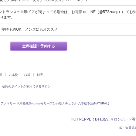
トランスの自動ドアが閉まってる場合は、お電話 or LINE（@572zoatp）にてお
ります。
、即時予約OK、メンズにもオススメ
空席確認・予約する
区
六本松
桜坂
別府
福岡のポイントが利用できるサロン
|
アノマリー 六本松店(Anomaly)
|
リーフ(Leaf)
|
ナチュラル 六本松本店(NATURAL)
HOT PEPPER Beautyとサロンボー
ID・会員規