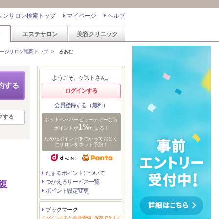
ョンサロン検索トップ
マイページ
ヘルプ
ン
エステサロン
美容クリニック
ージサロン福岡トップ
>
るあむ
ようこそ、ゲストさん。
約する
ログインする
会員登録する（無料）
クする
ホットペッパービューティーなら
1%
ポイントが
たまる！
ためたポイントをつかっておとく
にサロンをネット予約！
たまるポイントについて
つかえるサービス一覧
復
ポイント設定変更
ブックマーク
ログインすると会員情報に保存できます