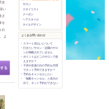
男女
サロン
深い
スタイリスト
クーポン
軽さ
ヘアスタイル
体を
ネイルデザイン
をお
よくある問い合わせ
ア、よ
スマート支払いについて
行きたいサロン・近隣のサロ
ンが掲載されていません
ポイントはどこのサロンで使
えますか？
子供や友達の分の予約も代理
約する
でネット予約できますか？
予約をキャンセルしたい
「無断キャンセル」と表示が
出て、ネット予約ができない