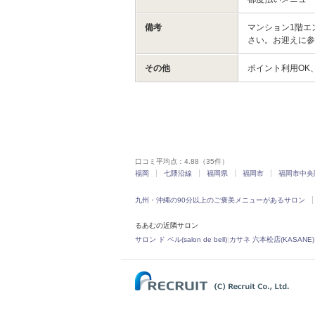
備考
マンション1階エン
さい。お迎えに参
その他
ポイント利用OK
口コミ平均点：
4.88
（35件）
福岡
七隈沿線
福岡県
福岡市
福岡市中央
九州・沖縄の90分以上のご褒美メニューがあるサロン
るあむの近隣サロン
サロン ド ベル(salon de bell)
|
カサネ 六本松店(KASANE)