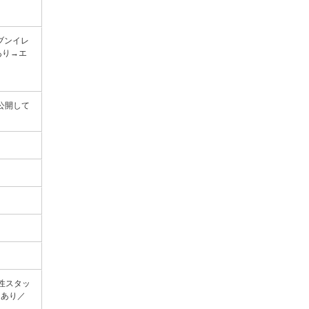
ブンイレ
あり→エ
にて公開して
性スタッ
えあり／