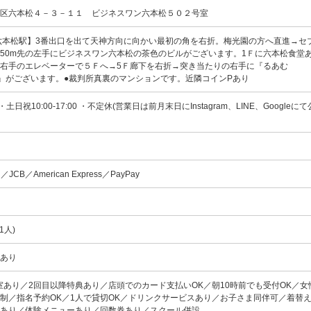
央区六本松４－３－１１ ビジネスワン六本松５０２号室
六本松駅】3番出口を出て天神方向に向かい最初の角を右折。梅光園の方へ直進→セ
50m先の左手にビジネスワン六本松の茶色のビルがございます。1Ｆに六本松食堂
右手のエレベーターで５Ｆへ→5Ｆ廊下を右折→突き当たりの右手に『るあむ
axation』がございます。●裁判所真裏のマンションです。近隣コインPあり
:00・土日祝10:00-17:00 ・不定休(営業日は前月末日にInstagram、LINE、Google
rd／JCB／American Express／PayPay
1人)
数あり
室あり／2回目以降特典あり／店頭でのカード支払いOK／朝10時前でも受付OK／女
制／指名予約OK／1人で貸切OK／ドリンクサービスあり／お子さま同伴可／着替
ーあり／体験メニューあり／回数券あり／スクール併設