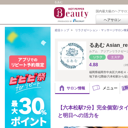
るあむ
国内最大級のヘアサロ
ヘアサロン
総合トップ
>
リラクゼーション・マッサージサロン検
るあむ Asian_rel
ルアム アジアンリラクゼー
4.88
（3
福岡県福岡市中央区六本松４
地下鉄七隈線/六本松駅から徒歩
サロン情報
メニュー
【六本松駅7分】完全個室/タ
と明日への活力を