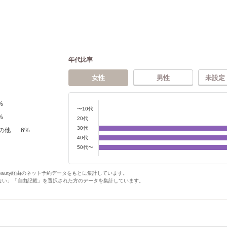
年代比率
女性
男性
未設定
%
〜10代
%
20代
30代
の他
6
%
40代
50代〜
Beauty経由のネット予約データをもとに集計しています。
ない」「自由記載」を選択された方のデータを集計しています。