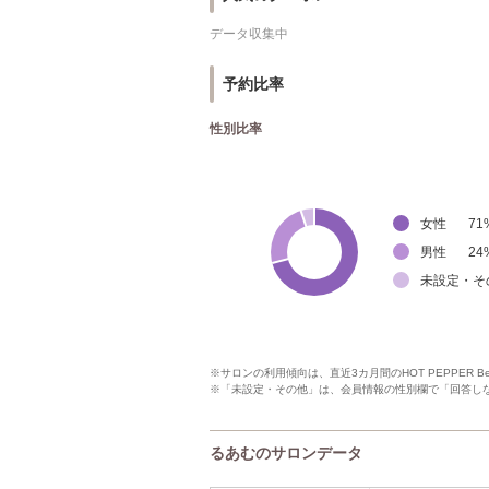
データ収集中
予約比率
性別比率
女性
71
男性
24
未設定・そ
※サロンの利用傾向は、直近3カ月間のHOT PEPPER 
※「未設定・その他」は、会員情報の性別欄で「回答し
るあむのサロンデータ