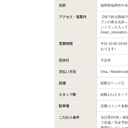
住所
福岡県福岡市中
アクセス・道案内
【地下鉄七隈線/
ブンの角を右折→
ントランス入って
Asian_rel
営業時間
平日 10:00-18
おります）
定休日
不定休
支払い方法
Visa／Masterca
設備
総数1(ベッド1)
スタッフ数
総数1人(スタッフ
駐車場
近隣コインＰ多
こだわり条件
当日受付OK／個
フ在籍／完全予約
都度払いメニュ