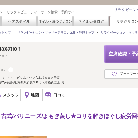
リラクゼーシ
ン ・リラク＆ビューティーサロン検索・予約サイト
ヘアスタイル
ネイル・まつげサロン
ネイルカタログ
リラクサロ
索トップ
>
リラクゼーション・マッサージサロン九州・沖縄トップ
>
リラクゼーション・マッサ
axation
空席確認・予
ション
5件）
ブックマー
－３－１１ ビジネスワン六本松５０２号室
7分(福岡地方裁判所裏/1Ｆに六本松食堂あり)
スタッフ
地図
口コミ
イ古式/バリニーズ/よもぎ蒸し★コリを解きほぐし疲労回