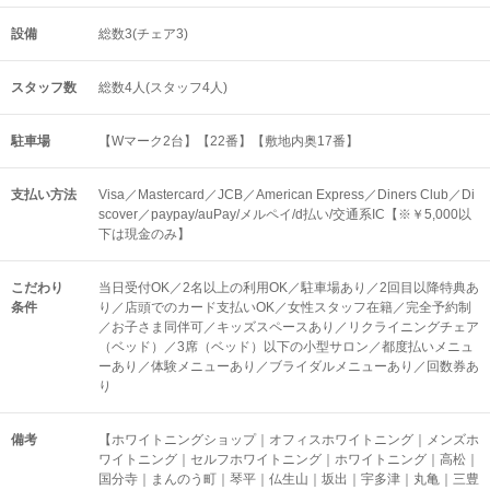
設備
総数3(チェア3)
スタッフ数
総数4人(スタッフ4人)
駐車場
【Wマーク2台】【22番】【敷地内奥17番】
支払い方法
Visa／Mastercard／JCB／American Express／Diners Club／Di
scover／paypay/auPay/メルペイ/d払い/交通系IC【※￥5,000以
下は現金のみ】
こだわり
当日受付OK／2名以上の利用OK／駐車場あり／2回目以降特典あ
条件
り／店頭でのカード支払いOK／女性スタッフ在籍／完全予約制
／お子さま同伴可／キッズスペースあり／リクライニングチェア
（ベッド）／3席（ベッド）以下の小型サロン／都度払いメニュ
ーあり／体験メニューあり／ブライダルメニューあり／回数券あ
り
備考
【ホワイトニングショップ｜オフィスホワイトニング｜メンズホ
ワイトニング｜セルフホワイトニング｜ホワイトニング｜高松｜
国分寺｜まんのう町｜琴平｜仏生山｜坂出｜宇多津｜丸亀｜三豊