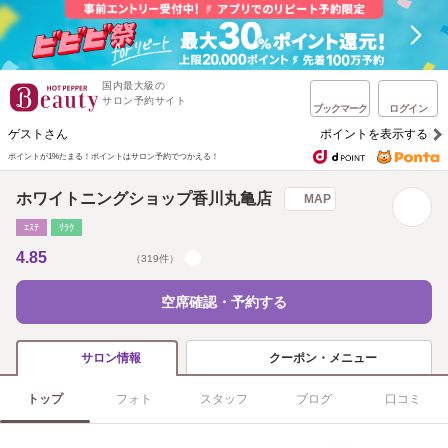
国内最大級の
サロン予約サイト
ブックマーク
ログイン
ゲストさん
ポイントを表示する
ポイントが1%たまる！
ポイントはサロン予約でつかえる！
ホワイトニングショップ香川丸亀店
MAP
ｴｽﾃ
ﾘﾗｸ
4.85
（319件）
空席確認・予約する
クーポン・メニュー
サロン情報
トップ
フォト
スタッフ
ブログ
口コミ