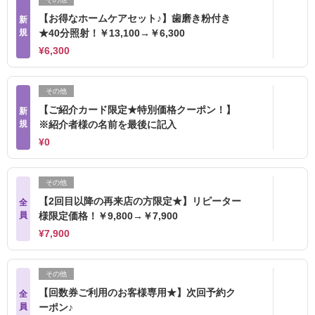
【お得なホームケアセット♪】歯磨き粉付き
新
規
★40分照射！￥13,100→￥6,300
¥6,300
その他
【ご紹介カード限定★特別価格クーポン！】
新
規
※紹介者様の名前を最後に記入
¥0
その他
【2回目以降の再来店の方限定★】リピーター
全
員
様限定価格！￥9,800→￥7,900
¥7,900
その他
【回数券ご利用のお客様専用★】次回予約ク
全
員
ーポン♪