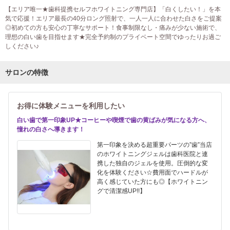
【エリア唯一★歯科提携セルフホワイトニング専門店】「白くしたい！」を本
気で応援！エリア最長の40分ロング照射で、一人一人に合わせた白さをご提案
◎初めての方も安心の丁寧なサポート！食事制限なし・痛みが少ない施術で、
理想の白い歯を目指せます★完全予約制のプライベート空間でゆったりお過ご
しください♪
サロンの特徴
お得に体験メニューを利用したい
白い歯で第一印象UP★コーヒーや喫煙で歯の黄ばみが気になる方へ、
憧れの白さへ導きます！
第一印象を決める超重要パーツの”歯”当店
のホワイトニングジェルは歯科医院と連
携した独自のジェルを使用。圧倒的な変
化を体験ください☆費用面でハードルが
高く感じていた方にも◎【ホワイトニン
グで清潔感UP!!】