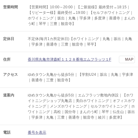
営業時間
【営業時間】10:00～20:00｜【ご新規様】最終受付→18:15｜
【リピーター様】最終受付→19:00｜【セルフホワイトニング｜
ホワイトニング｜坂出｜丸亀｜宇多津｜多度津｜善通寺｜まんの
う町｜琴平｜三豊｜観音寺】
定休日
不定休(毎月1カ所定休日)【ホワイトニング｜丸亀｜坂出｜丸亀
｜宇多津｜善通寺｜三豊｜観音寺｜琴平】
住所
香川県丸亀市津森町１１２８番地エムフラッツ１F
MAP
アクセス
ゆめタウン丸亀から徒歩5分｜【学割U24｜坂出｜丸亀｜宇多津
｜善通寺｜三豊｜観音寺】
道案内
ゆめタウン丸亀から徒歩5分｜エムフラッツ敷地内併設｜【ホワ
イトニングショップ丸亀店｜美白ホワイトニング｜オフィスホワ
イトニング｜メンズホワイトニング｜セルフホワイトニング｜ホ
ワイトニング｜高松｜国分寺｜まんのう町｜琴平｜仏生山｜坂出
｜宇多津｜丸亀｜三豊｜善通寺｜観音寺｜綾川｜多度津】
電話
番号を表示