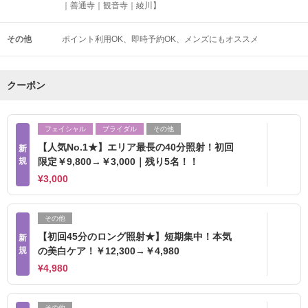
｜善通寺｜観音寺｜綾川】
その他
ポイント利用OK
即時予約OK
メンズにもオススメ
クーポン
フェイシャル
ブライダル
その他
【人気No.1★】エリア最長の40分照射！初回
新
規
限定￥9,800→￥3,000｜残り5名！！
¥3,000
その他
【初回45分のロング照射★】短期集中！本気
新
規
の美白ケア！￥12,300→￥4,980
¥4,980
その他