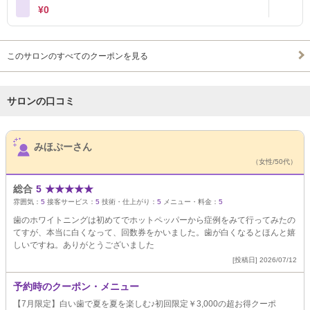
¥0
このサロンのすべてのクーポンを見る
サロンの口コミ
サロンPick Up
みほぷーさん
（女性/50代）
総合
5
★
★
★
★
★
雰囲気：
5
接客サービス：
5
技術・仕上がり：
5
メニュー・料金：
5
歯のホワイトニングは初めてでホットペッパーから症例をみて行ってみたの
てすが、本当に白くなって、回数券をかいました。歯が白くなるとほんと嬉
しいですね。ありがとうございました
[投稿日] 2026/07/12
予約時のクーポン・メニュー
【7月限定】白い歯で夏を夏を楽しむ♪初回限定￥3,000の超お得クーポ