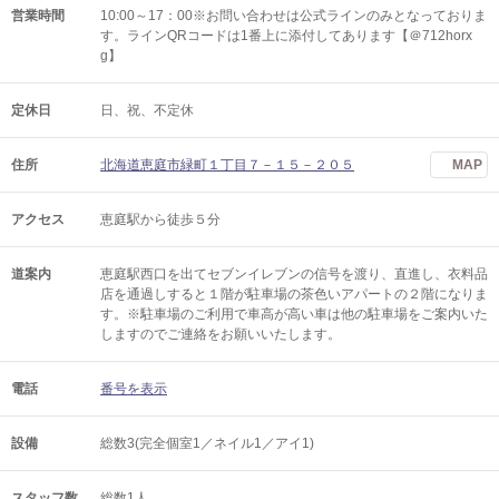
営業時間
10:00～17：00※お問い合わせは公式ラインのみとなっておりま
す。ラインQRコードは1番上に添付してあります【＠712horx
g】
定休日
日、祝、不定休
住所
北海道恵庭市緑町１丁目７－１５－２０５
MAP
アクセス
恵庭駅から徒歩５分
道案内
恵庭駅西口を出てセブンイレブンの信号を渡り、直進し、衣料品
店を通過しすると１階が駐車場の茶色いアパートの２階になりま
す。※駐車場のご利用で車高が高い車は他の駐車場をご案内いた
しますのでご連絡をお願いいたします。
電話
番号を表示
設備
総数3(完全個室1／ネイル1／アイ1)
スタッフ数
総数1人