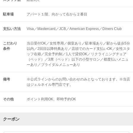
駐車場
アパート１階、向かって右から２番目
支払い方法
Visa／Mastercard／JCB／American Express／Diners Club
こだわり
当日受付OK／女性専用／個室あり／駐車場あり／駅から徒歩5分
条件
以内／2回目以降特典あり／店頭でのカード支払いOK／女性スタ
ッフ在籍／完全予約制／1人で貸切OK／リクライニングチェア
（ベッド）／3席（ベッド）以下の小型サロン／都度払いメニュ
ーあり／ブライダルメニューあり
備考
※公式ラインからのお問い合わせのみとなっております。※当店
はジェルネイル専門店です。
その他
ポイント利用OK
即時予約OK
クーポン