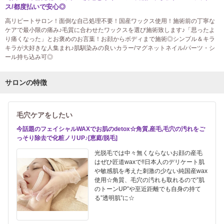
ス/都度払いで安心◎
高リピートサロン！面倒な自己処理不要！国産ワックス使用！施術前の丁寧な
ケアで最小限の痛み♪毛質に合わせたワックスを選び施術致します♪「思ったよ
り痛くなった」とお褒めのお言葉！お顔からボディまで施術◎シンプル＆キラ
キラが大好きな人集まれ♪肌馴染みの良いカラー/マグネットネイル/パーツ・シ
ール持ち込み可◎
サロンの特徴
毛穴ケアをしたい
今話題のフェイシャルWAXでお肌のdetox☆角質,産毛,毛穴の汚れをご
っそり除去で化粧ノリUP♪[恵庭/脱毛]
光脱毛では中々無くならないお顔の産毛
はぜひ匠道waxで!!日本人のデリケート肌
や敏感肌を考えた刺激の少ない純国産wax
使用☆角質、毛穴の汚れも取れるので”肌
のトーンUP”や至近距離でも自身の持て
る”透明肌”に☆