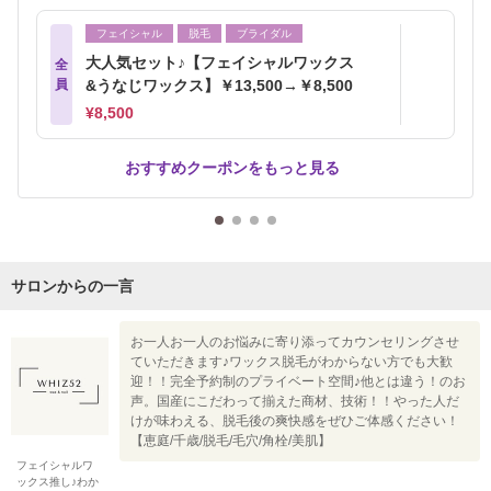
フェイシャル
脱毛
ブライダル
大人気セット♪【フェイシャルワックス
全
員
&うなじワックス】￥13,500→￥8,500
¥8,500
おすすめクーポンをもっと見る
サロンからの一言
お一人お一人のお悩みに寄り添ってカウンセリングさせ
ていただきます♪ワックス脱毛がわからない方でも大歓
迎！！完全予約制のプライベート空間♪他とは違う！のお
声。国産にこだわって揃えた商材、技術！！やった人だ
けが味わえる、脱毛後の爽快感をぜひご体感ください！
【恵庭/千歳/脱毛/毛穴/角栓/美肌】
フェイシャルワ
ックス推し♪わか