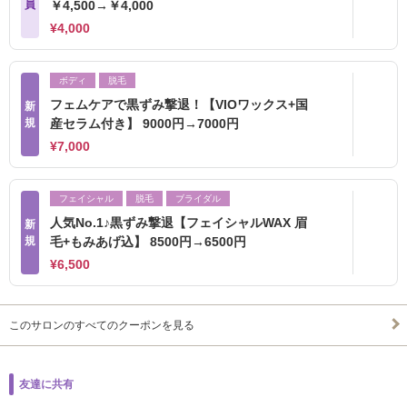
員
￥4,500→￥4,000
¥4,000
ボディ
脱毛
フェムケアで黒ずみ撃退！【VIOワックス+国
新
規
産セラム付き】 9000円→7000円
¥7,000
フェイシャル
脱毛
ブライダル
人気No.1♪黒ずみ撃退【フェイシャルWAX 眉
新
規
毛+もみあげ込】 8500円→6500円
¥6,500
このサロンのすべてのクーポンを見る
友達に共有