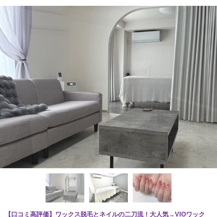
【口コミ高評価】ワックス脱毛とネイルの二刀流！大人気→VIOワック