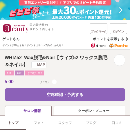
国内最大級の
サロン予約サイト
ブックマーク
ログイン
ゲストさん
ポイントを表示する
ポイントが1%たまる！
ポイントはサロン予約でつかえる！
WHIZ52 Wax脱毛&Nail【ウィズ52 ワックス脱毛
＆ネイル】
MAP
ﾈｲﾙ
ｴｽﾃ
まつげ･ﾒｲｸ
5.00
（15件）
空席確認・予約する
クーポン・メニュー
サロン情報
トップ
フォト
スタッフ
ブログ
口コミ