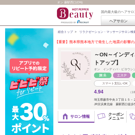
オン 蕨駅西口(ON)
国内最大級のヘアサロ
ヘアサロン
総合トップ
>
リラクゼーション・マッサージサロン検
【重要】熊本県熊本地方で発生した地震の影響のあ
～ON～インデ
トアップ】
オン インディバ・ビヨウシ
スマート支払いOK
4.94
（1
埼玉県蕨市中央３丁目１５－
JR京浜東北線 蕨駅西口徒歩
クーポン
サロン情報
メニュー