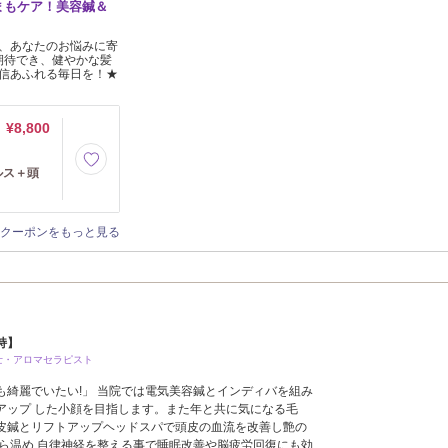
まもケア！美容鍼＆
、あなたのお悩みに寄
期待でき、健やかな髪
信あふれる毎日を！★
¥8,800
ルス＋頭
クーポンをもっと見る
持】
士・アロマセラピスト
も綺麗でいたい!」 当院では電気美容鍼とインディバを組み
アップ した小顔を目指します。また年と共に気になる毛
皮鍼とリフトアップヘッドスパで頭皮の血流を改善し艶の
から温め,自律神経を整える事で睡眠改善や脳疲労回復にも効