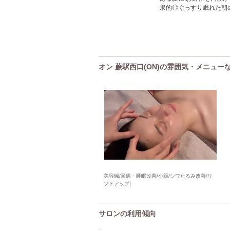
果的◎ぐっすり眠れた朝
オン 蕨駅西口(ON)の雰囲気・メニュー
美容鍼/頭痛・睡眠改善/小顔/シワたるみ改善/リ
フトアップ]
サロンの利用傾向