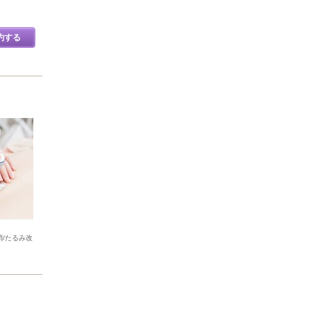
約する
消/たるみ改