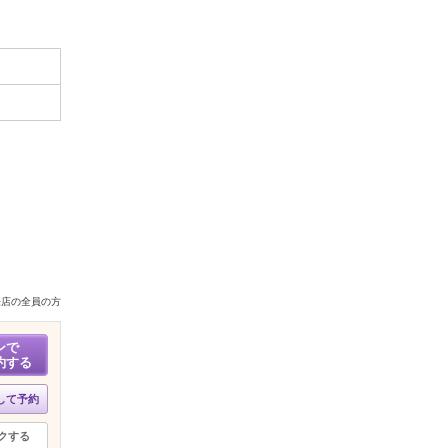
来店の全員の方
ンで
約する
して予約
クする