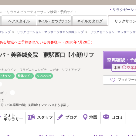
リラクゼーシ
ン ・リラク＆ビューティーサロン検索・予約サイト
ヘアスタイル
ネイル・まつげサロン
ネイルカタログ
リラクサロ
索トップ
>
リラクゼーション・マッサージサロン関東トップ
>
リラクゼーション・マッサージサ
る地域へご予約されているお客様へ（2026年7月28日）
ィバ・美容鍼灸院 蕨駅西口【小顔/リフ
空席確認・予
◯
空席
本日
ンキュウイン ワラビエキニシグチ コガオ リフトアップ
ブックマー
88件）
２２
5分（パル薬局の隣）美容鍼/インディバ/よもぎ蒸し
フォト
スタッフ
ブログ
地図
口コミ
ギャラリー