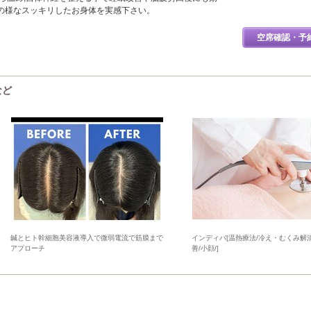
の様なスッキリしたお身体を実感下さい。
空席確認・予
など
鍼とヒト幹細胞美容液導入で微弱電流で筋膜まで
インディバ[温熱療法/冷え・むくみ解
アプローチ
善/小顔/]