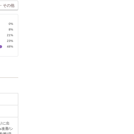
・その他
0%
8%
21%
23%
48%
りに出
改善/シ