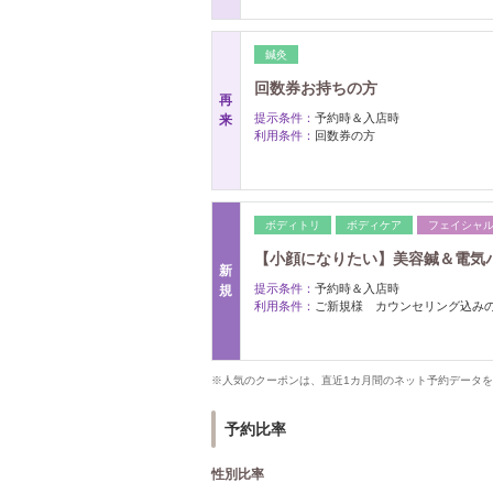
鍼灸
回数券お持ちの方
再
提示条件：
予約時＆入店時
来
利用条件：
回数券の方
ボディトリ
ボディケア
フェイシャ
【小顔になりたい】美容鍼＆電気パル
新
提示条件：
予約時＆入店時
規
利用条件：
ご新規様 カウンセリング込み
※人気のクーポンは、直近1カ月間のネット予約データ
予約比率
性別比率