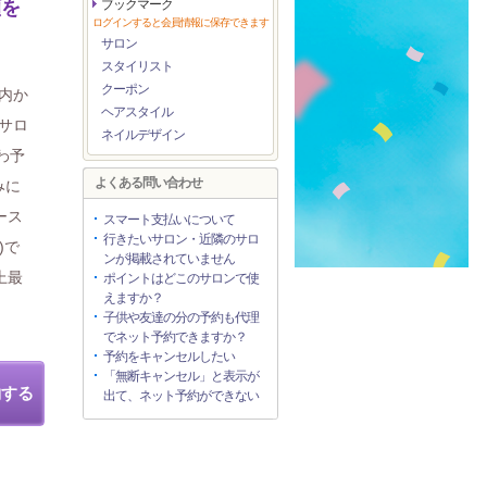
顔を
ブックマーク
ログインすると会員情報に保存できます
サロン
スタイリスト
クーポン
内か
ヘアスタイル
サロ
ネイルデザイン
わ予
よくある問い合わせ
みに
ース
スマート支払いについて
行きたいサロン・近隣のサロ
)で
ンが掲載されていません
上最
ポイントはどこのサロンで使
えますか？
子供や友達の分の予約も代理
でネット予約できますか？
予約をキャンセルしたい
「無断キャンセル」と表示が
約する
出て、ネット予約ができない