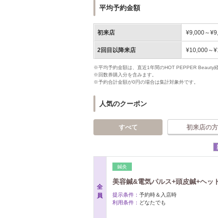
平均予約金額
初来店
¥9,000～¥9
2回目以降来店
¥10,000～¥
※平均予約金額は、直近1年間のHOT PEPPER Bea
※回数券購入分を含みます。
※予約合計金額が0円の場合は集計対象外です。
人気のクーポン
すべて
初来店の方
鍼灸
美容鍼&電気パルス+頭皮鍼+ヘッドス
全
提示条件：
予約時＆入店時
員
利用条件：
どなたでも