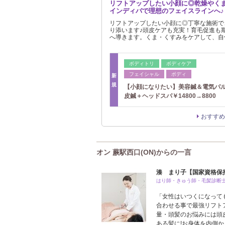
リフトアップしたい小顔に◎乾燥やく
インディバで理想のフェイスラインへ♪
リフトアップしたい小顔に◎丁寧な施術で
り添います♪頭皮ケアも充実！育毛促進も
へ導きます。くま・くすみをケアして、自
ボディトリ
ボディケア
フェイシャル
ボディ
新
規
【小顔になりたい】美容鍼＆電気パ
皮鍼＋ヘッドスパ￥14800→8800
おすすめ
オン 蕨駅西口(ON)からの一言
湊 まり子【国家資格保
はり師・きゅう師・毛髪診断
「女性はいつくになって
合わせる事で最強リフト
量・頭髪のお悩みには頭
ある髪に!お身体を内側