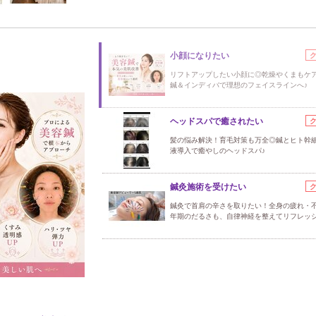
小顔になりたい
リフトアップしたい小顔に◎乾燥やくまもケ
鍼＆インディバで理想のフェイスラインへ♪
ヘッドスパで癒されたい
髪の悩み解決！育毛対策も万全◎鍼とヒト幹
液導入で癒やしのヘッドスパ♪
鍼灸施術を受けたい
鍼灸で首肩の辛さを取りたい！全身の疲れ・
年期のだるさも、自律神経を整えてリフレッシ