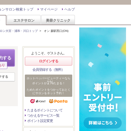
ョンサロン検索トップ
マイページ
ヘルプ
ン
エステサロン
美容クリニック
ロン大宮・浦和・川口トップ
>
オン 蕨駅西口(ON)
ようこそ、ゲストさん。
約する
ログインする
あり
会員登録する（無料）
クする
ホットペッパービューティーなら
1%
ポイントが
たまる！
ためたポイントをつかっておとく
にサロンをネット予約！
たまるポイントについて
つかえるサービス一覧
ポイント設定変更