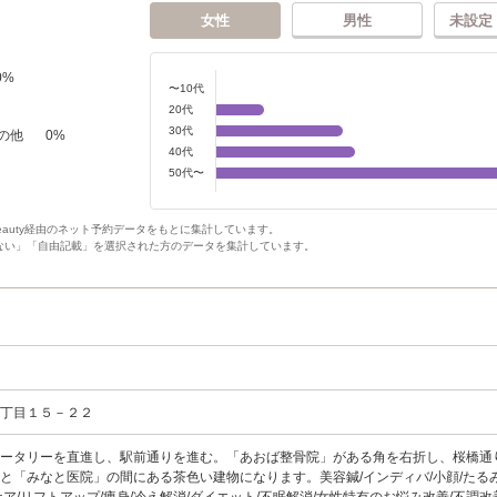
女性
男性
未設定
0
%
〜10代
20代
30代
の他
0
%
40代
50代〜
Beauty経由のネット予約データをもとに集計しています。
ない」「自由記載」を選択された方のデータを集計しています。
３丁目１５－２２
ータリーを直進し、駅前通りを進む。「あおば整骨院」がある角を右折し、桜橋通
と「みなと医院」の間にある茶色い建物になります。美容鍼/インディバ/小顔/たるみ