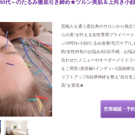
40代～のたるみ徹底引き締め★ツルン美肌＆上向き小
芸能人も通う恵比寿のサロンから独立”
らの美”を叶える女性専用プライベート
ンOPEN♪小顔/たるみ改善/毛穴ケア/し
防/女性特有のお悩み/妊活/不眠…お悩
合わせたメニューやオーダーメイドコ
をご用意♪美容鍼×インディバ(温熱療法
リフトアップ&自律神経を整え”自分史
高”を実現★
空席確認・予