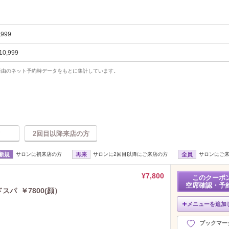
,999
10,999
uty経由のネット予約時データをもとに集計しています。
2回目以降来店の方
新規
サロンに初来店の方
再来
サロンに2回目以降にご来店の方
全員
サロンにご
¥7,800
このクーポ
空席確認・予
パ ￥7800(顔）
メニューを追加
ブックマー