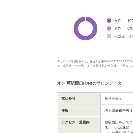
女性
10
男性
0
%
未設定・そ
※サロンの利用傾向は、直近3カ月間のHOT PEPPER 
※「未設定・その他」は、会員情報の性別欄で「回答し
オン 蕨駅西口(ON)のサロンデータ
電話番号
番号を表示
住所
埼玉県蕨市中央
アクセス・道案内
蕨駅西口を出てロ
る。「パル薬局」