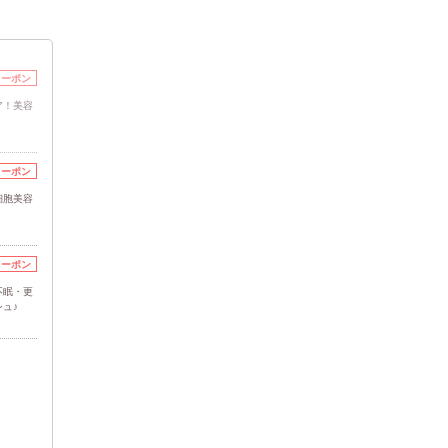
クーポン
ア！美容
クーポン
細胞美容
クーポン
不眠・更
ュ♪