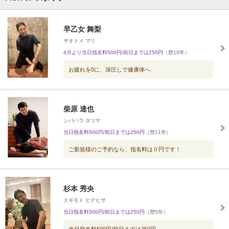
早乙女 舞梨
サオトメ マリ
4月より当日指名料500円/前日までは250円
（歴10年）
お疲れを0に、深圧しで健康体へ
柴原 達也
シバハラ タツヤ
当日指名料500円/前日までは250円
（歴11年）
ご新規様のご予約なら、指名料は０円です！
杉本 秀央
スギモト ヒデヒサ
当日指名料500円/前日までは250円
（歴5年）