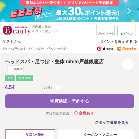
国内最大級の
サロン予約サイト
ブックマーク
ログイン
ゲストさん
ポイントを表示する
ポイントが1%たまる！
ポイントはサロン予約でつかえる！
ヘッドスパ・足つぼ・整体 nihilo戸越銀座店
MAP
ﾘﾗｸ
整体･ｶｲﾛ
4.54
（92件）
空席確認・予約する
空席あり
本日の空席状況：
◯
スタッフ募集を見る
クーポン・メニュー
サロン情報