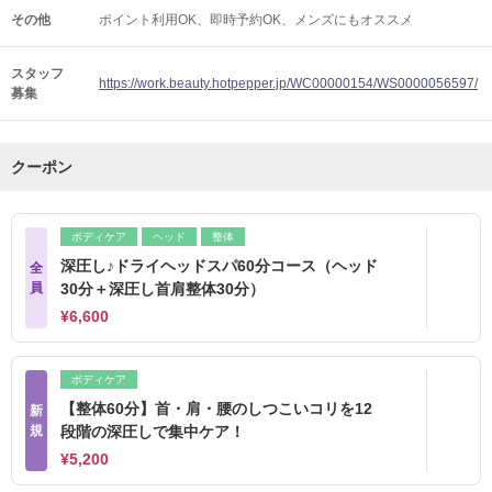
その他
ポイント利用OK
即時予約OK
メンズにもオススメ
スタッフ
https://work.beauty.hotpepper.jp/WC00000154/WS0000056597/
募集
クーポン
ボディケア
ヘッド
整体
深圧し♪ドライヘッドスパ60分コース（ヘッド
全
員
30分＋深圧し首肩整体30分）
¥6,600
ボディケア
【整体60分】首・肩・腰のしつこいコリを12
新
規
段階の深圧しで集中ケア！
¥5,200