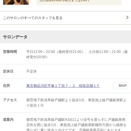
当日指名料500円/前日までは250円
このサロンのすべてのスタッフを見る
サロンデータ
営業時間
平日12:00～22:00（最終受付21:00）、土日祝11:00～21:00（最
終受付20:00）
定休日
不定休
住所
東京都品川区平塚１丁目７－２ 稲垣店舗１Ｆ
MAP
アクセス
都営地下鉄浅草線戸越駅より徒歩1分、東急池上線戸越銀座駅よ
り徒歩１分
道案内
都営地下鉄浅草線戸越駅A3出口より信号を渡らずに戸越銀座商
店街を西に徒歩1分、東急池上線戸越銀座駅鎌田方面から線路を
渡らずに東に徒歩１分ほどです。戸越銀座商店街にあります。