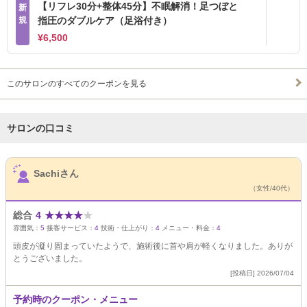
【リフレ30分+整体45分】不眠解消！足つぼと
新
規
指圧のダブルケア（足浴付き）
¥6,500
このサロンのすべてのクーポンを見る
サロンの口コミ
サロンPick Up
Sachiさん
（女性/40代）
総合
4
★
★
★
★
★
雰囲気：
5
接客サービス：
4
技術・仕上がり：
4
メニュー・料金：
4
頭皮が凝り固まっていたようで、施術後に首や肩が軽くなりました。ありが
とうございました。
[投稿日] 2026/07/04
予約時のクーポン・メニュー