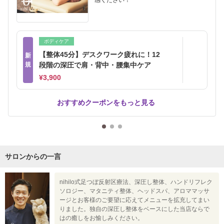
感ください！
ボディケア
【整体45分】デスクワーク疲れに！12
新
規
段階の深圧で肩・背中・腰集中ケア
¥3,900
おすすめクーポンをもっと見る
サロンからの一言
nihilo式足つぼ反射区療法、深圧し整体、ハンドリフレク
ソロジー、マタニティ整体、ヘッドスパ、アロママッサ
ージとお客様のご要望に応えてメニューを拡充してまい
りました。独自の深圧し整体をベースにした当店ならで
はの癒しをお愉しみください。