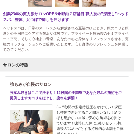
創業23年の実力派サロンOPEN◆都内７店舗目!職人技の”深圧し”ヘッド
スパ、整体、足つぼで癒しを届けます
ヘッドスパは、日常のストレスから解放される至福のひととき。頭のコリと頭
皮と心を同時にケアする贅沢な体験です。プライベート感満喫のセミプライベ
ート空間、そして心地よい音楽。あなたの心と身体をリフレッシュさせる、究
極のリラクゼーションをご提供いたします。心と身体のリフレッシュを体感し
てみてください。
サロンの特徴
強もみが自慢のサロン
強揉み好きはここで決まり！12段階の圧調整であなた好みの施術をご
提供します★コリをほぐし、疲れを解消！
3～5秒間の安定持続圧をかけていく深圧
し整体で満足すること間違いなし！足つ
ぼも絶妙な力加減で安心な施術を心掛け
ています！疲弊した体に1発リセット♪施
術後の”ふわっ”とする持続的な余韻をご体