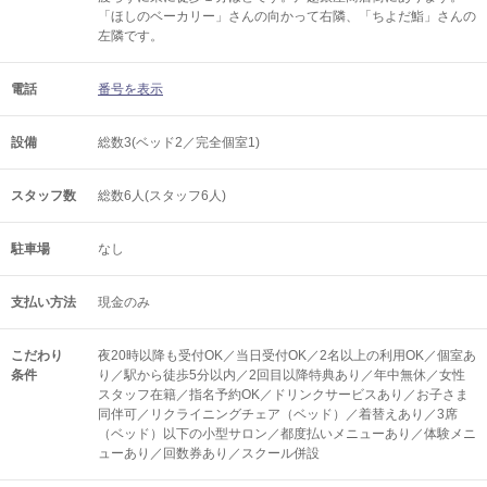
「ほしのベーカリー」さんの向かって右隣、「ちよだ鮨」さんの
左隣です。
電話
番号を表示
設備
総数3(ベッド2／完全個室1)
スタッフ数
総数6人(スタッフ6人)
駐車場
なし
支払い方法
現金のみ
こだわり
夜20時以降も受付OK／当日受付OK／2名以上の利用OK／個室あ
条件
り／駅から徒歩5分以内／2回目以降特典あり／年中無休／女性
スタッフ在籍／指名予約OK／ドリンクサービスあり／お子さま
同伴可／リクライニングチェア（ベッド）／着替えあり／3席
（ベッド）以下の小型サロン／都度払いメニューあり／体験メニ
ューあり／回数券あり／スクール併設