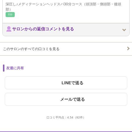
深圧し♪メディテーションヘッドスパ30分コース（頭頂部・側頭部・後頭
部）
ﾘﾗｸ
サロンからの返信コメントを見る
このサロンのすべての口コミを見る
友達に共有
LINEで送る
メールで送る
口コミ平均点：
4.54
（92件）