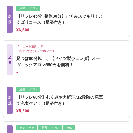
足裏・リフレ
【リフレ45分+整体30分】むくみスッキリ！よ
新
規
くばりコース（足浴付き）
¥6,500
メニューを選択して
ご利用いただくクーポンです
全
足つぼ60分以上、【ドイツ製ヴェレダ】オー
員
ガニックアロマ550円を無料！
‐
足裏・リフレ
【リフレ60分】むくみ冷え解消♪12段階の深圧
新
規
で充実ケア！（足浴付き）
¥5,200
ボディケア
足裏・リフレ
整体