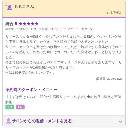
サロンPick Up
ももこさん
（女性/40代）
総合
5
★
★
★
★
★
雰囲気：
5
接客サービス：
5
技術・仕上がり：
5
メニュー・料金：
5
リリースカッター&ほぐしをしていただきました。最初のカウンセリングか
ら丁寧に身体を見ていただき、その時点で信頼できると思いました。
リリースカッターを受けたのは初めてでしたが、施術中から身体がほぐれて
いくのを感じて、終わった時にはガチガチだった身体がふわっと軽くなりま
した。
今まで他のお店でもほぐしやアロママッサージを受けた事がありますが、リ
リースカッターが1番効果があると思います。
次は180分でお願いしたいです。
[投稿日] 2026/06/28
予約時のクーポン・メニュー
【まずは受けてみて！120分】筋膜リリース＆ほぐし◆心地良い刺激と不調
解消
ﾘﾗｸ
ｴｽﾃ
サロンからの返信コメントを見る