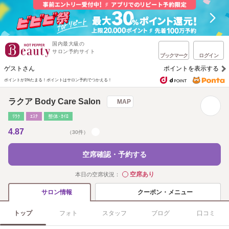
国内最大級の
サロン予約サイト
ブックマーク
ログイン
ゲストさん
ポイントを表示する
ポイントが1%たまる！
ポイントはサロン予約でつかえる！
ラクア Body Care Salon
MAP
ﾘﾗｸ
ｴｽﾃ
整体･ｶｲﾛ
4.87
（30件）
空席確認・予約する
空席あり
本日の空席状況：
◯
クーポン・メニュー
サロン情報
トップ
フォト
スタッフ
ブログ
口コミ