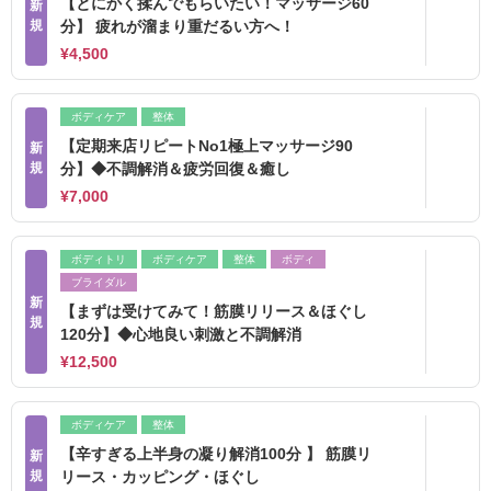
【とにかく揉んでもらいたい！マッサージ60
新
規
分】 疲れが溜まり重だるい方へ！
¥4,500
ボディケア
整体
【定期来店リピートNo1極上マッサージ90
新
規
分】◆不調解消＆疲労回復＆癒し
¥7,000
ボディトリ
ボディケア
整体
ボディ
ブライダル
新
【まずは受けてみて！筋膜リリース＆ほぐし
規
120分】◆心地良い刺激と不調解消
¥12,500
ボディケア
整体
【辛すぎる上半身の凝り解消100分 】 筋膜リ
新
規
リース・カッピング・ほぐし