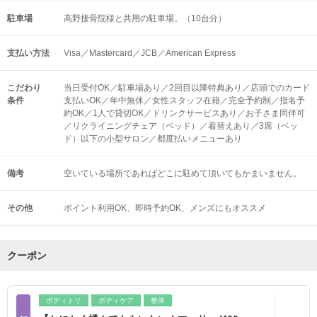
駐車場
高野接骨院様と共用の駐車場。（10台分）
支払い方法
Visa／Mastercard／JCB／American Express
こだわり
当日受付OK／駐車場あり／2回目以降特典あり／店頭でのカード
条件
支払いOK／年中無休／女性スタッフ在籍／完全予約制／指名予
約OK／1人で貸切OK／ドリンクサービスあり／お子さま同伴可
／リクライニングチェア（ベッド）／着替えあり／3席（ベッ
ド）以下の小型サロン／都度払いメニューあり
備考
空いている場所であればどこに駐めて頂いてもかまいません。
その他
ポイント利用OK
即時予約OK
メンズにもオススメ
クーポン
ボディトリ
ボディケア
整体