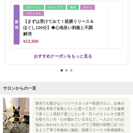
ボディトリ
ボディケア
整体
ボディ
ブライダル
【まずは受けてみて！筋膜リリース＆
新
規
ほぐし120分】◆心地良い刺激と不調
解消
¥12,500
おすすめクーポンをもっと見る
サロンからの一言
新潟でも数少ないリリースカッター取扱サロン。お体の
不調を本気で改善したいと思ってる方・いつまでも健康
で若々しく笑顔で過ごしたい方・日々のストレスで疲労
を取りたい方・心が疲れている方など、一人ひとりのお
悩みに合わせたカウンセリングでご理想の状態に近づけ
るよう丁寧で本格的に施術。筋膜リリースで体液循環も