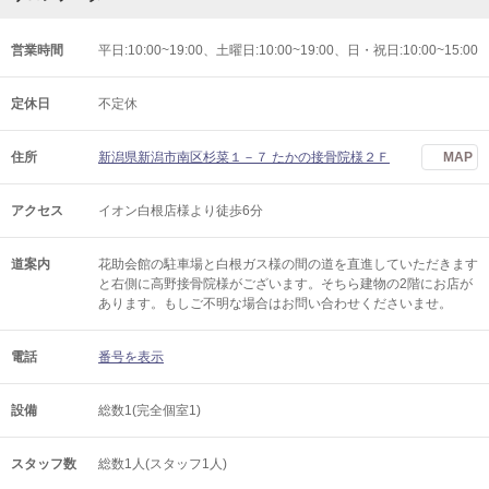
営業時間
平日:10:00~19:00、土曜日:10:00~19:00、日・祝日:10:00~15:00
定休日
不定休
住所
新潟県新潟市南区杉菜１－７ たかの接骨院様２Ｆ
MAP
アクセス
イオン白根店様より徒歩6分
道案内
花助会館の駐車場と白根ガス様の間の道を直進していただきます
と右側に高野接骨院様がございます。そちら建物の2階にお店が
あります。もしご不明な場合はお問い合わせくださいませ。
電話
番号を表示
設備
総数1(完全個室1)
スタッフ数
総数1人(スタッフ1人)