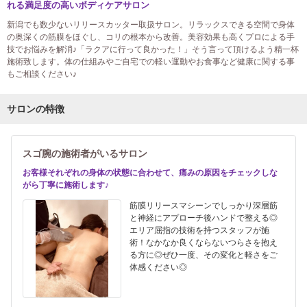
れる満足度の高いボディケアサロン
新潟でも数少ないリリースカッター取扱サロン。リラックスできる空間で身体
の奥深くの筋膜をほぐし、コリの根本から改善。美容効果も高くプロによる手
技でお悩みを解消♪「ラクアに行って良かった！」そう言って頂けるよう精一杯
施術致します。体の仕組みやご自宅での軽い運動やお食事など健康に関する事
もご相談ください♪
サロンの特徴
スゴ腕の施術者がいるサロン
お客様それぞれの身体の状態に合わせて、痛みの原因をチェックしな
がら丁寧に施術します♪
筋膜リリースマシーンでしっかり深層筋
と神経にアプローチ後ハンドで整える◎
エリア屈指の技術を持つスタッフが施
術！なかなか良くならないつらさを抱え
る方に◎ぜひ一度、その変化と軽さをご
体感ください◎