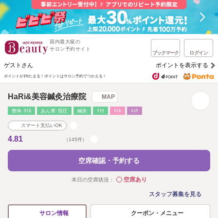
国内最大級の
サロン予約サイト
ブックマーク
ログイン
ゲストさん
ポイントを表示する
ポイントが1%たまる！
ポイントはサロン予約でつかえる！
HaRi&美容鍼灸治療院
MAP
整体･ｶｲﾛ
あん摩･指圧
鍼灸
ﾘﾗｸ
ﾈｲﾙ
ｴｽﾃ
スマート支払いOK
4.81
（145件）
空席確認・予約する
空席あり
本日の空席状況：
◯
スタッフ募集を見る
クーポン・メニュー
サロン情報