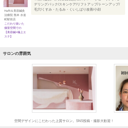
デリングパック/スキンケア/リフトアップ/トーンアップ/
毛穴/くすみ・たるみ・くいしばり改善/小顔
HaRi＆美容鍼灸
治療院 熊本 水道
町駅前店
こだわり抜いた
個室空間での
【美容鍼×極上エ
ステ】
サロンの雰囲気
空間デザインにこだわった上質サロン。SNS投稿・撮影大歓迎！