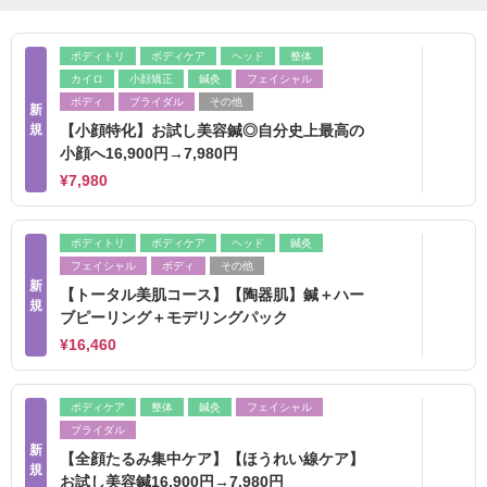
ボディトリ
ボディケア
ヘッド
整体
カイロ
小顔矯正
鍼灸
フェイシャル
ボディ
ブライダル
その他
新
規
【小顔特化】お試し美容鍼◎自分史上最高の
小顔へ16,900円→7,980円
¥7,980
ボディトリ
ボディケア
ヘッド
鍼灸
フェイシャル
ボディ
その他
新
【トータル美肌コース】【陶器肌】鍼＋ハー
規
ブピーリング＋モデリングパック
¥16,460
ボディケア
整体
鍼灸
フェイシャル
ブライダル
新
【全顔たるみ集中ケア】【ほうれい線ケア】
規
お試し美容鍼16,900円→7,980円