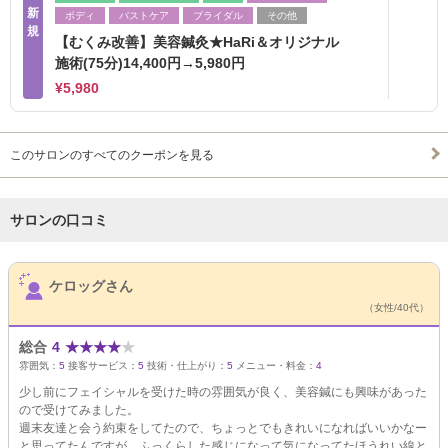
新
ボディ
バストケア
ブライダル
その他
規
【むくみ改善】美容鍼灸★HaRi＆オリジナル
施術(75分)14,400円→5,980円
¥5,980
このサロンのすべてのクーポンを見る
サロンの口コミ
サロンPick Up
ケロッグさん
（女性/40代）
総合
4
★
★
★
★
★
雰囲気：
5
接客サービス：
5
技術・仕上がり：
5
メニュー・料金：
4
少し前にフェイシャルを受けた時の雰囲気が良く、美容鍼にも興味があった
ので受けてみました。
週末友達と会う約束をしてたので、ちょっとでもきれいになればいいかなー
と思ってたんですが、ふっくらした感じになって気になってたほうれい線と