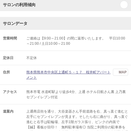
サロンの利用傾向
サロンデータ
営業時間
ご連絡は【9:00～21:00】の間に返答いたします。 平日10:00
～21:00 / 土日10:00～21:00
定休日
不定休
住所
熊本県熊本市中央区上通町５－１７ 桜井町アパート
MAP
メント
アクセス
熊本市電 水道町駅より徒歩4分、上通 ホテル日航さん裏 上乃裏
セブンイレブン付近
道案内
上通商店街を通り、大谷楽器さん手前道路を右、真っ直ぐ進むと
左手にセブンイレブンが見ます。そしたら右に曲がり、真っ直ぐ
進むと右手は駐輪場、左手1階ガラス張り、ピンクの内装で
【鍼】看板が目印！ 無料駐車場有◎ 当院ご利用分の駐車券を