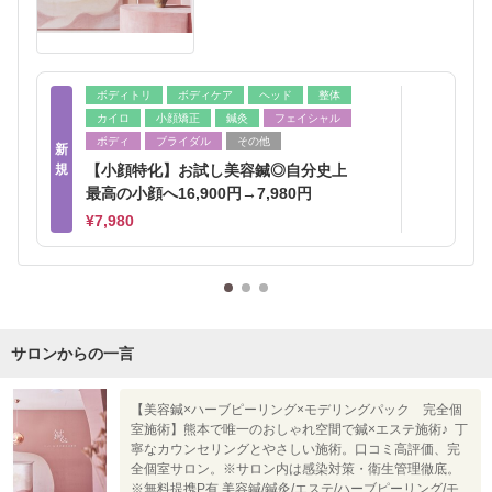
ボディトリ
ボディケア
ヘッド
整体
カイロ
小顔矯正
鍼灸
フェイシャル
ボディ
ブライダル
その他
新
規
【小顔特化】お試し美容鍼◎自分史上
最高の小顔へ16,900円→7,980円
¥7,980
サロンからの一言
【美容鍼×ハーブピーリング×モデリングパック 完全個
室施術】熊本で唯一のおしゃれ空間で鍼×エステ施術♪ 丁
寧なカウンセリングとやさしい施術。口コミ高評価、完
全個室サロン。※サロン内は感染対策・衛生管理徹底。
※無料提携P有 美容鍼/鍼灸/エステ/ハーブピーリング/モ