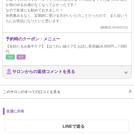
か頬のゆるみ感がなくなってよかったです！
なので友達にも勧めておきました！
全然痛みもなく、定期的に受ける方がいいとのことだったので、また近いう
ちにお世話になりたいと思います。
[投稿日] 2026/07/21
予約時のクーポン・メニュー
【全顔たるみ集中ケア】【ほうれい線ケア】お試し美容鍼16,900円→7,980
円
ﾘﾗｸ
ｴｽﾃ
サロンからの返信コメントを見る
このサロンのすべての口コミを見る
友達に共有
LINEで送る