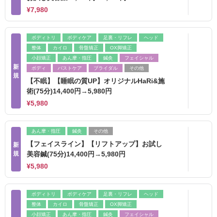
¥7,980
ボディトリ
ボディケア
足裏・リフレ
ヘッド
整体
カイロ
骨盤矯正
OX脚矯正
小顔矯正
あん摩・指圧
鍼灸
フェイシャル
新
ボディ
バストケア
ブライダル
その他
規
【不眠】【睡眠の質UP】オリジナルHaRi&施
術(75分)14,400円→5,980円
¥5,980
あん摩・指圧
鍼灸
その他
【フェイスライン】【リフトアップ】お試し
新
規
美容鍼(75分)14,400円→5,980円
¥5,980
ボディトリ
ボディケア
足裏・リフレ
ヘッド
整体
カイロ
骨盤矯正
OX脚矯正
小顔矯正
あん摩・指圧
鍼灸
フェイシャル