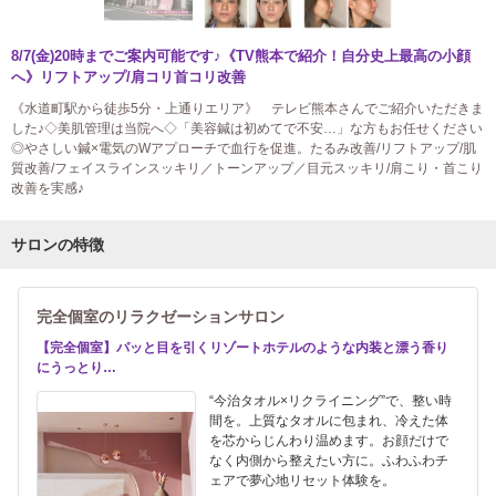
8/7(金)20時までご案内可能です♪《TV熊本で紹介！自分史上最高の小顔
へ》リフトアップ/肩コリ首コリ改善
《水道町駅から徒歩5分・上通りエリア》 テレビ熊本さんでご紹介いただきま
した♪◇美肌管理は当院へ◇「美容鍼は初めてで不安…」な方もお任せください
◎やさしい鍼×電気のWアプローチで血行を促進。たるみ改善/リフトアップ/肌
質改善/フェイスラインスッキリ／トーンアップ／目元スッキリ/肩こり・首こり
改善を実感♪
サロンの特徴
完全個室のリラクゼーションサロン
【完全個室】パッと目を引くリゾートホテルのような内装と漂う香り
にうっとり…
“今治タオル×リクライニング”で、整い時
間を。上質なタオルに包まれ、冷えた体
を芯からじんわり温めます。お顔だけで
なく内側から整えたい方に。ふわふわチ
ェアで夢心地リセット体験を。