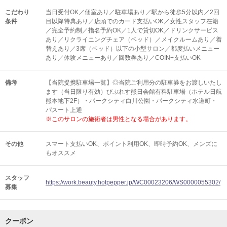
こだわり
当日受付OK／個室あり／駐車場あり／駅から徒歩5分以内／2回
条件
目以降特典あり／店頭でのカード支払いOK／女性スタッフ在籍
／完全予約制／指名予約OK／1人で貸切OK／ドリンクサービス
あり／リクライニングチェア（ベッド）／メイクルームあり／着
替えあり／3席（ベッド）以下の小型サロン／都度払いメニュー
あり／体験メニューあり／回数券あり／COIN+支払いOK
備考
【当院提携駐車場一覧】◎当院ご利用分の駐車券をお渡しいたし
ます（当日限り有効）びぷれす熊日会館有料駐車場（ホテル日航
熊本地下2F）・パークシティ白川公園・パークシティ水道町・
パスート上通
※このサロンの施術者は男性となる場合があります。
その他
スマート支払いOK
ポイント利用OK
即時予約OK
メンズに
もオススメ
スタッフ
https://work.beauty.hotpepper.jp/WC00023206/WS0000055302/
募集
クーポン