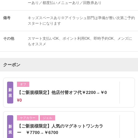
ーあり／都度払いメニューあり／回数券あり
備考
キッズスペースあり※アイラッシュ部門は準備が整い次第ご予約
スタートになります
その他
スマート支払いOK
ポイント利用OK
即時予約OK
メンズに
もオススメ
クーポン
オフ
新
【ご新規様限定】他店付替オフ代￥2200→￥0
規
¥0
ケアカラー
ジェル
【ご新規様限定】人気のマグネットワンカラ
新
規
ー ￥7700→￥6700