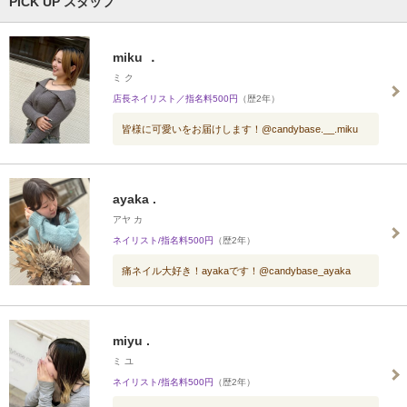
PICK UP スタッフ
miku ．
ミ ク
店長ネイリスト／指名料500円
（歴2年）
皆様に可愛いをお届けします！@candybase.__.miku
ayaka .
アヤ カ
ネイリスト/指名料500円
（歴2年）
痛ネイル大好き！ayakaです！@candybase_ayaka
miyu .
ミ ユ
ネイリスト/指名料500円
（歴2年）