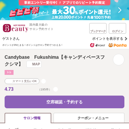
国内最大級の
サロン予約サイト
ブックマーク
ログイン
ゲストさん
ポイントを表示する
ポイントが1%たまる！
ポイントはサロン予約でつかえる！
Candybase Fukushima【キャンディベースフ
クシマ】
MAP
ﾈｲﾙ
スマート支払いOK
4.73
（195件）
空席確認・予約する
クーポン・メニュー
サロン情報