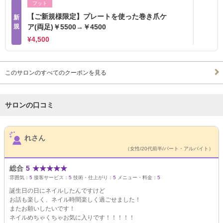
フット
【ご新規様限定】プレートを使った巻き爪ケ
新
規
ア(両足)￥5500→￥4500
¥4,500
このサロンのすべてのクーポンを見る
サロンの口コミ
サロンPick Up
れさん
（女性/20代前半/パート・アルバイト）
総合
5
★
★
★
★
★
雰囲気：
5
接客サービス：
5
技術・仕上がり：
5
メニュー・料金：
5
誕生日の日にネイルしたんですけど
お話も楽しく、ネイル時間楽しく過ごせました！
またお願いしたいです！
ネイルめちゃくちゃお気に入りです！！！！！