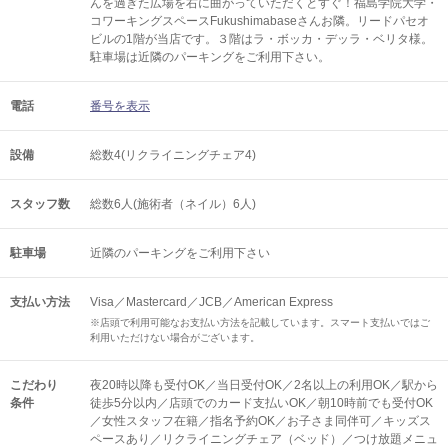
んを過ぎた広場を右に曲がっていただくとすぐ！福島学院大学・
コワーキングスペースFukushimabaseさんお隣。リードパセオ
ビルの1階が当店です。３階はラ・ボッカ・デッラ・ベリタ様。
駐車場は近隣のパーキングをご利用下さい。
電話
番号を表示
設備
総数4(リクライニングチェア4)
スタッフ数
総数6人(施術者（ネイル）6人)
駐車場
近隣のパーキングをご利用下さい
支払い方法
Visa／Mastercard／JCB／American Express
※店頭で利用可能なお支払い方法を記載しています。スマート支払いではご
利用いただけない場合がございます。
こだわり
夜20時以降も受付OK／当日受付OK／2名以上の利用OK／駅から
条件
徒歩5分以内／店頭でのカード支払いOK／朝10時前でも受付OK
／女性スタッフ在籍／指名予約OK／お子さま同伴可／キッズス
ペースあり／リクライニングチェア（ベッド）／つけ放題メニュ