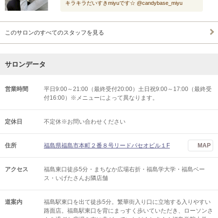
キラキラだいすきmiyuです☆ @candybase_miyu
このサロンのすべてのスタッフを見る
サロンデータ
営業時間
平日9:00～21:00（最終受付20:00）土日祝9:00～17:00（最終受
付16:00）※メニューによって異なります。
定休日
不定休※お問い合わせください
住所
福島県福島市本町２番８号リードパセオビル１F
MAP
アクセス
福島東口徒歩5分・まちなか広場右折・福島学大学・福島ベー
ス・いげたさんお隣店舗
道案内
福島駅東口を出て徒歩5分。繁華街入り口に立地する入りやすい
路面店。福島駅東口を背にまっすく歩いていただき、ローソンさ