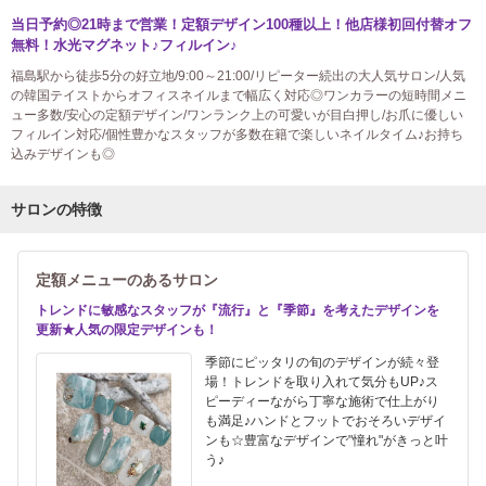
当日予約◎21時まで営業！定額デザイン100種以上！他店様初回付替オフ
無料！水光マグネット♪フィルイン♪
福島駅から徒歩5分の好立地/9:00～21:00/リピーター続出の大人気サロン/人気
の韓国テイストからオフィスネイルまで幅広く対応◎ワンカラーの短時間メニ
ュー多数/安心の定額デザイン/ワンランク上の可愛いが目白押し/お爪に優しい
フィルイン対応/個性豊かなスタッフが多数在籍で楽しいネイルタイム♪お持ち
込みデザインも◎
サロンの特徴
定額メニューのあるサロン
トレンドに敏感なスタッフが『流行』と『季節』を考えたデザインを
更新★人気の限定デザインも！
季節にピッタリの旬のデザインが続々登
場！トレンドを取り入れて気分もUP♪ス
ピーディーながら丁寧な施術で仕上がり
も満足♪ハンドとフットでおそろいデザイ
ンも☆豊富なデザインで"憧れ"がきっと叶
う♪