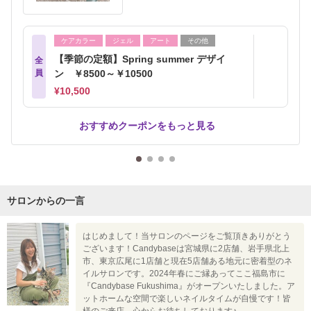
ケアカラー
ジェル
アート
その他
【季節の定額】Spring summer デザイ
全
員
ン ￥8500～￥10500
¥10,500
おすすめクーポンをもっと見る
サロンからの一言
はじめまして！当サロンのページをご覧頂きありがとう
ございます！Candybaseは宮城県に2店舗、岩手県北上
市、東京広尾に1店舗と現在5店舗ある地元に密着型のネ
イルサロンです。2024年春にご縁あってここ福島市に
『Candybase Fukushima』がオープンいたしました。ア
ットホームな空間で楽しいネイルタイムが自慢です！皆