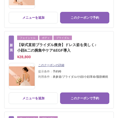
メニューを追加
このクーポンで予約
フェイシャル
ボディ
ブライダル
【挙式直前ブライダル痩身】ドレス姿を美しく♪
新
規
小顔&二の腕集中ケア&EGF導入
¥28,800
このクーポンの詳細
提示条件：
予約時
利用条件：
表参道/ブライダル/小顔/小顔革命/脂肪燃焼
メニューを追加
このクーポンで予約