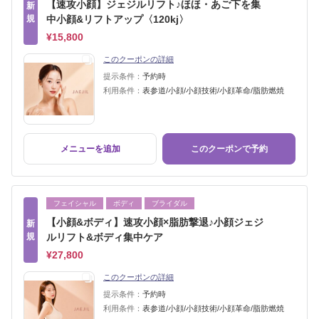
【速攻小顔】ジェジルリフト♪ほほ・あご下を集
新
規
中小顔&リフトアップ〈120kj〉
¥15,800
このクーポンの詳細
提示条件：
予約時
利用条件：
表参道/小顔/小顔技術/小顔革命/脂肪燃焼
メニューを追加
このクーポンで予約
フェイシャル
ボディ
ブライダル
【小顔&ボディ】速攻小顔×脂肪撃退♪小顔ジェジ
新
規
ルリフト&ボディ集中ケア
¥27,800
このクーポンの詳細
提示条件：
予約時
利用条件：
表参道/小顔/小顔技術/小顔革命/脂肪燃焼