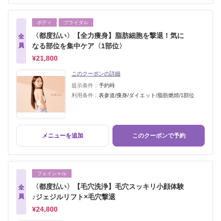
ボディ
ブライダル
〈都度払い〉【全力痩身】脂肪細胞を撃退！気に
全
員
なる部位を集中ケア〈1部位〉
¥21,800
このクーポンの詳細
提示条件：
予約時
利用条件：
表参道/痩身/ダイエット/脂肪燃焼/1部位
メニューを追加
このクーポンで予約
フェイシャル
〈都度払い〉【毛穴洗浄】毛穴スッキリ小顔体験
全
員
♪ジェジルリフト×毛穴撃退
¥24,800