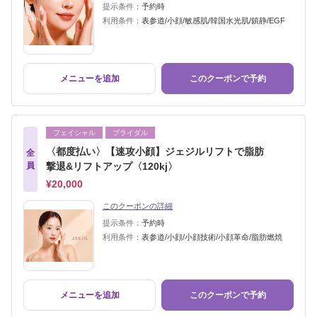
提示条件：
予約時
利用条件：
表参道/小顔/敏感肌/韓国水光肌/鎮静/EGF
メニューを追加
このクーポンで予約
フェイシャル
ブライダル
〈都度払い〉【速攻小顔】ジェジルリフトで脂肪
全
員
撃退&リフトアップ〈120kj〉
¥20,000
このクーポンの詳細
提示条件：
予約時
利用条件：
表参道/小顔/小顔技術/小顔革命/脂肪燃焼
メニューを追加
このクーポンで予約