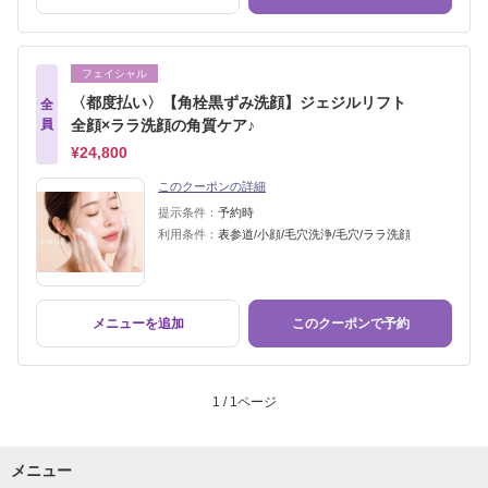
フェイシャル
〈都度払い〉【角栓黒ずみ洗顔】ジェジルリフト
全
員
全顔×ララ洗顔の角質ケア♪
¥24,800
このクーポンの詳細
提示条件：
予約時
利用条件：
表参道/小顔/毛穴洗浄/毛穴/ララ洗顔
メニューを追加
このクーポンで予約
1 / 1ページ
メニュー