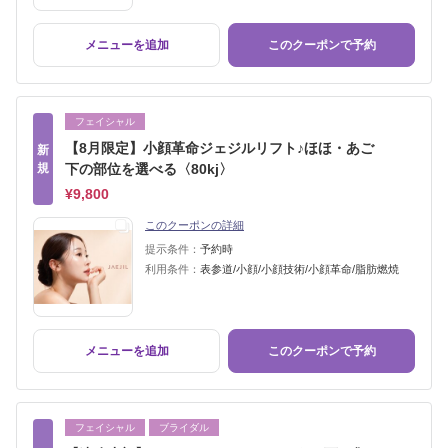
メニューを追加
このクーポンで予約
フェイシャル
【8月限定】小顔革命ジェジルリフト♪ほほ・あご
新
規
下の部位を選べる〈80kj〉
¥9,800
このクーポンの詳細
提示条件：
予約時
利用条件：
表参道/小顔/小顔技術/小顔革命/脂肪燃焼
メニューを追加
このクーポンで予約
フェイシャル
ブライダル