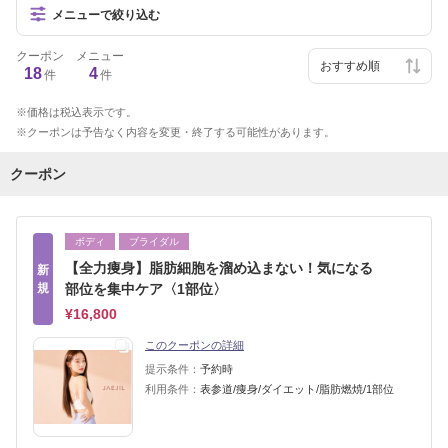
メニューで絞り込む
クーポン
メニュー
18
4
件
件
価格は税込表示です。
クーポンは予告なく内容を変更・終了する可能性があります。
クーポン
ボディ
ブライダル
【全力痩身】脂肪細胞を溜め込まない！気になる
新
規
部位を集中ケア〈1部位〉
¥16,800
このクーポンの詳細
提示条件：
予約時
利用条件：
表参道/痩身/ダイエット/脂肪燃焼/1部位