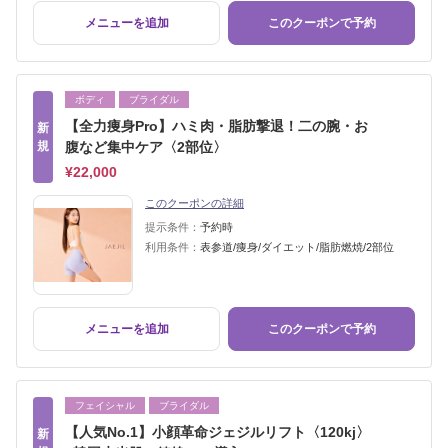
メニューを追加
このクーポンで予約
ボディ
ブライダル
【全力痩身Pro】ハミ肉・脂肪撃退！二の腕・お
新
規
腹など集中ケア〈2部位〉
¥22,000
このクーポンの詳細
提示条件：
予約時
利用条件：
表参道/痩身/ダイエット/脂肪燃焼/2部位
メニューを追加
このクーポンで予約
フェイシャル
ブライダル
【人気No.1】小顔革命ジェジルリフト〈120kj〉
新