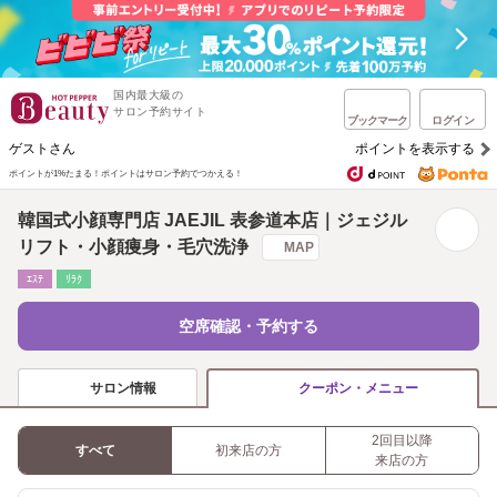
国内最大級の
サロン予約サイト
ブックマーク
ログイン
ゲストさん
ポイントを表示する
ポイントが1%たまる！
ポイントはサロン予約でつかえる！
韓国式小顔専門店 JAEJIL 表参道本店｜ジェジル
リフト・小顔痩身・毛穴洗浄
MAP
ｴｽﾃ
ﾘﾗｸ
空席確認・予約する
サロン情報
クーポン・メニュー
2回目以降
すべて
初来店の方
来店の方