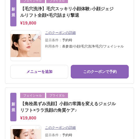
フェイシャル
ブライダル
【毛穴洗浄】毛穴スッキリ小顔体験♪小顔ジェジ
新
規
ルリフト全顔×毛穴詰まり撃退
¥19,800
このクーポンの詳細
提示条件：
予約時
利用条件：
表参道/小顔/毛穴洗浄/毛穴/フェイシャル
メニューを追加
このクーポンで予約
フェイシャル
ブライダル
【角栓黒ずみ洗顔】小顔の常識を変えるジェジル
新
規
リフト×ララ洗顔の角質ケア♪
¥19,800
このクーポンの詳細
提示条件：
予約時