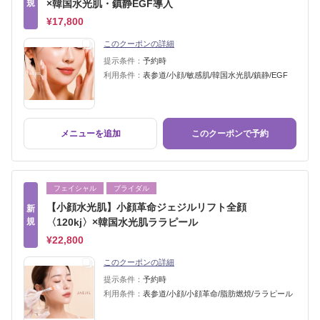
規
×韓国水光肌・鎮静EGF導入
¥17,800
このクーポンの詳細
提示条件：
予約時
利用条件：
表参道/小顔/敏感肌/韓国水光肌/鎮静/EGF
メニューを追加
このクーポンで予約
フェイシャル
ブライダル
【小顔水光肌】小顔革命ジェジルリフト全顔
新
規
〈120kj〉×韓国水光肌ララピール
¥22,800
このクーポンの詳細
提示条件：
予約時
利用条件：
表参道/小顔/小顔革命/脂肪燃焼/ララピール