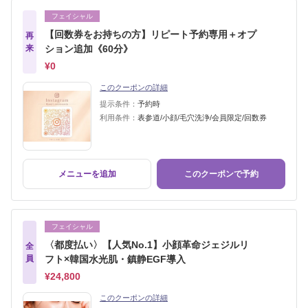
フェイシャル
【回数券をお持ちの方】リピート予約専用＋オプ
再
来
ション追加《60分》
¥0
このクーポンの詳細
提示条件：
予約時
利用条件：
表参道/小顔/毛穴洗浄/会員限定/回数券
メニューを追加
このクーポンで予約
フェイシャル
〈都度払い〉【人気No.1】小顔革命ジェジルリ
全
員
フト×韓国水光肌・鎮静EGF導入
¥24,800
このクーポンの詳細