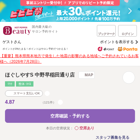
国内最大級の
サロン予約サイト
ブックマーク
ログイン
ゲストさん
ポイントを表示する
ポイントが1%たまる！
ポイントはサロン予約でつかえる！
【重要】熊本県熊本地方で発生した地震の影響のある地域へご予約されているお客
様へ（2026年7月28日）
ほぐしやすS 中野早稲田通り店
MAP
ﾘﾗｸ
整体･ｶｲﾛ
スマート支払いOK
4.87
（121件）
空席確認・予約する
空席あり
本日の空席状況：
◯
スタッフ募集を見る