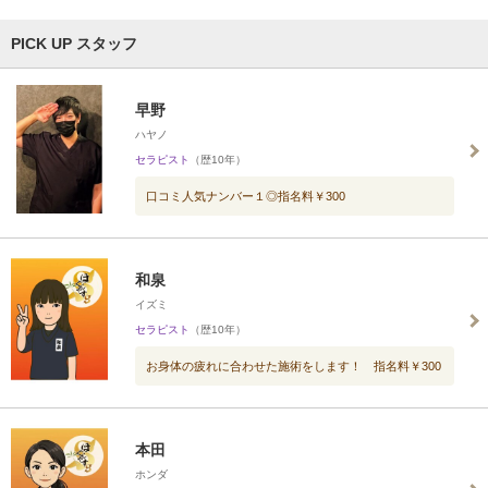
PICK UP スタッフ
早野
ハヤノ
セラピスト
（歴10年）
口コミ人気ナンバー１◎指名料￥300
和泉
イズミ
セラピスト
（歴10年）
お身体の疲れに合わせた施術をします！ 指名料￥300
本田
ホンダ