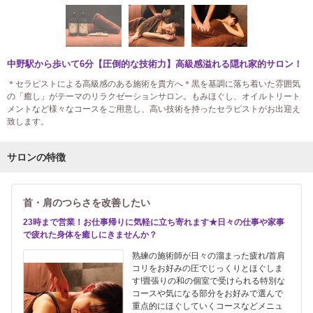
中野駅から歩いて6分【圧倒的な技術力】高級感溢れる隠れ家的サロン！
＊セラピストによる高級感のある施術を貴方へ＊黒を基調に落ち着いた雰囲気
の「癒し」がテーマのリラクゼーションサロン。もみほぐし、オイルトリート
メントなど様々なコースをご用意し、高い技術を持ったセラピストがお出迎え
致します。
サロンの特徴
首・肩のつらさを改善したい
23時まで営業！お仕事帰りに気軽に立ち寄れます★日々の仕事や家事
で疲れた身体を癒しにきませんか？
熟練の施術師が日々の溜まった疲れ/首肩
コリをお好みの圧でじっくりとほぐしま
す!畳張りの和の個室で受けられる特別な
コースや気になる部分をお好みで選んで
重点的にほぐしていくコースなどメニュ