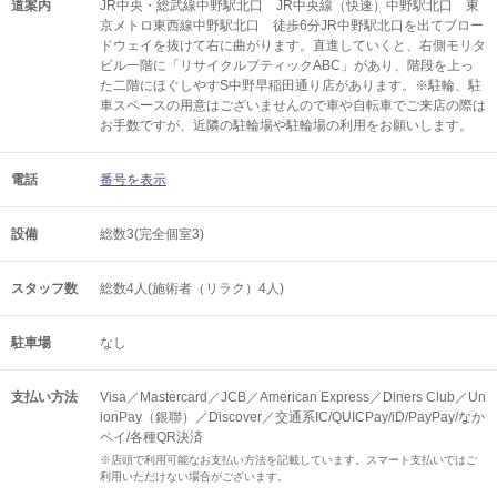
道案内
JR中央・総武線中野駅北口 JR中央線（快速）中野駅北口 東
京メトロ東西線中野駅北口 徒歩6分JR中野駅北口を出てブロー
ドウェイを抜けて右に曲がります。直進していくと、右側モリタ
ビル一階に「リサイクルブティックABC」があり、階段を上っ
た二階にほぐしやすS中野早稲田通り店があります。※駐輪、駐
車スペースの用意はございませんので車や自転車でご来店の際は
お手数ですが、近隣の駐輪場や駐輪場の利用をお願いします。
電話
番号を表示
設備
総数3(完全個室3)
スタッフ数
総数4人(施術者（リラク）4人)
駐車場
なし
支払い方法
Visa／Mastercard／JCB／American Express／Diners Club／Un
ionPay（銀聯）／Discover／交通系IC/QUICPay/iD/PayPay/なか
ペイ/各種QR決済
※店頭で利用可能なお支払い方法を記載しています。スマート支払いではご
利用いただけない場合がございます。