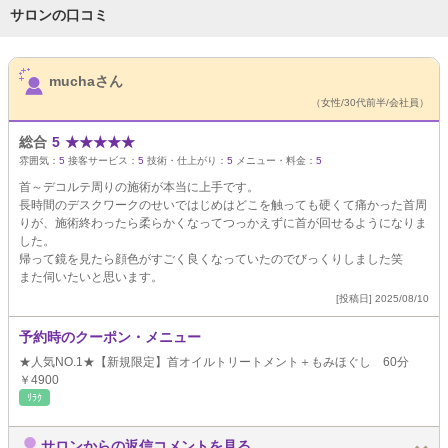
サロンの口コミ
サロンPick Up
muchaさん
（女性/30代前半/会社員）
総合
5
★
★
★
★
★
雰囲気：
5
接客サービス：
5
技術・仕上がり：
5
メニュー・料金：
5
首～デコルテ周りの施術が本当に上手です。
長時間のデスクワークのせいではじめはどこを触っても硬くて痛かった首周
りが、施術終わったら柔らかくなってつっかえずに首が回せるようになりま
した。
帰って鏡を見たら顔色がすごく良くなっていたのでびっくりしました笑
また伺いたいと思います。
[投稿日] 2025/08/10
予約時のクーポン・メニュー
★人気NO.1★【新規限定】首オイルトリートメント＋もみほぐし 60分
￥4900
ﾘﾗｸ
サロンからの返信コメントを見る