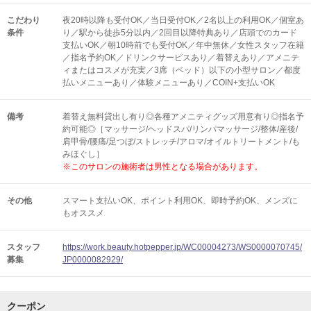
こだわり
夜20時以降も受付OK／当日受付OK／2名以上の利用OK／個室あ
条件
り／駅から徒歩5分以内／2回目以降特典あり／店頭でのカード
支払いOK／朝10時前でも受付OK／年中無休／女性スタッフ在籍
／指名予約OK／ドリンクサービスあり／着替えあり／アメニテ
ィまたはコスメが充実／3席（ベッド）以下の小型サロン／都度
払いメニューあり／体験メニューあり／COIN+支払いOK
備考
着替え無料貸出し有り◎各種アメニティグッズ用意有り◎指名予
約可能◎［マッサージ/ヘッドスパ/リンパマッサージ/整体/産後/
肩甲骨/腰痛/足つぼ/ストレッチ/アロマ/オイルトリートメント/も
みほぐし］
※このサロンの施術者は男性となる場合があります。
その他
スマート支払いOK
ポイント利用OK
即時予約OK
メンズに
もオススメ
スタッフ
https://work.beauty.hotpepper.jp/WC00004273/WS0000070745/
募集
JP0000082929/
クーポン