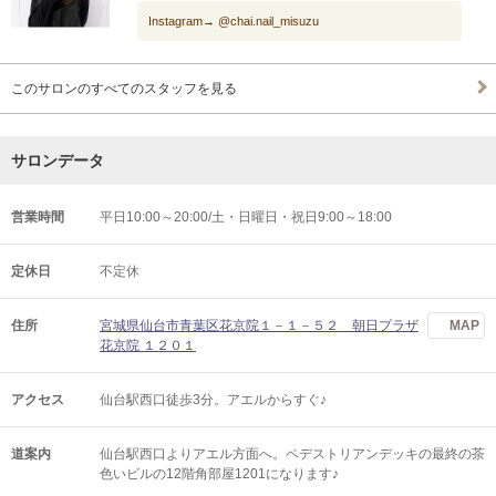
Instagram→ @chai.nail_misuzu
このサロンのすべてのスタッフを見る
サロンデータ
営業時間
平日10:00～20:00/土・日曜日・祝日9:00～18:00
定休日
不定休
住所
宮城県仙台市青葉区花京院１－１－５２ 朝日プラザ
MAP
花京院 １２０１
アクセス
仙台駅西口徒歩3分。アエルからすぐ♪
道案内
仙台駅西口よりアエル方面へ。ペデストリアンデッキの最終の茶
色いビルの12階角部屋1201になります♪