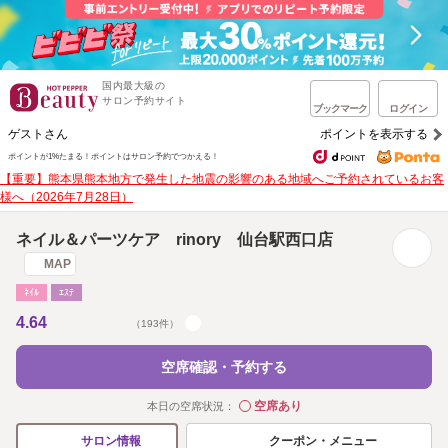
国内最大級の
サロン予約サイト
ブックマーク
ログイン
ゲストさん
ポイントを表示する
ポイントが1%たまる！
ポイントはサロン予約でつかえる！
【重要】熊本県熊本地方で発生した地震の影響のある地域へご予約されているお客
様へ（2026年7月28日）
ネイル＆パーツケア rinory 仙台駅西口店
MAP
ﾈｲﾙ
ｴｽﾃ
4.64
（193件）
空席確認・予約する
空席あり
本日の空席状況：
◯
クーポン・メニュー
サロン情報