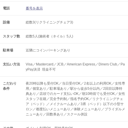
電話
番号を表示
設備
総数3(リクライニングチェア3)
スタッフ数
総数5人(施術者（ネイル）5人)
駐車場
近隣にコインパーキングあり
支払い方法
Visa／Mastercard／JCB／American Express／Diners Club／Pa
yPay決済 現金不可
こだわり
夜20時以降も受付OK／当日受付OK／2名以上の利用OK／女性専
条件
用／個室あり／駐車場あり／駅から徒歩5分以内／2回目以降特
典あり／店頭でのカード支払いOK／朝10時前でも受付OK／女性
スタッフ在籍／完全予約制／指名予約OK／リクライニングチェ
ア（ベッド）／メイクルームあり／3席（ベッド）以下の小型サ
ロン／都度払いメニューあり／体験メニューあり／ブライダルメ
ニューあり／回数券あり／スクール併設