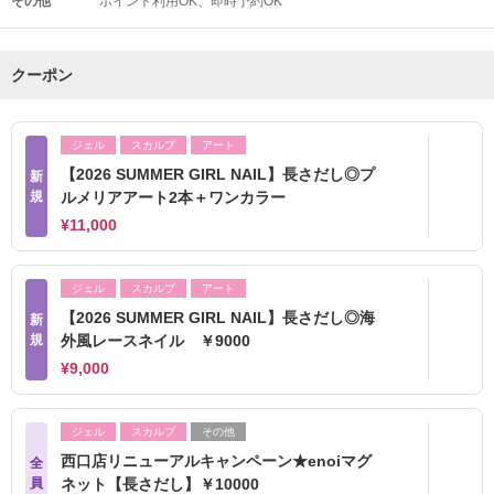
その他
ポイント利用OK
即時予約OK
クーポン
ジェル
スカルプ
アート
【2026 SUMMER GIRL NAIL】長さだし◎プ
新
規
ルメリアアート2本＋ワンカラー
¥11,000
ジェル
スカルプ
アート
【2026 SUMMER GIRL NAIL】長さだし◎海
新
規
外風レースネイル ￥9000
¥9,000
ジェル
スカルプ
その他
西口店リニューアルキャンペーン★enoiマグ
全
員
ネット【長さだし】￥10000