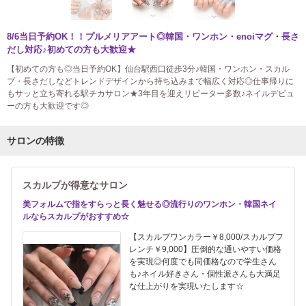
8/6当日予約OK！！プルメリアアート◎韓国・ワンホン・enoiマグ・長さ
だし対応♪初めての方も大歓迎★
【初めての方も◎当日予約OK】仙台駅西口徒歩3分♪韓国・ワンホン・スカル
プ・長さだしなどトレンドデザインから持ち込みまで幅広く対応◎仕事帰りに
もサッと立ち寄れる駅チカサロン★3年目を迎えリピーター多数♪ネイルデビュ
ーの方も大歓迎です◎
サロンの特徴
スカルプが得意なサロン
美フォルムで指をすらっと長く魅せる◎流行りのワンホン・韓国ネイ
ルならスカルプがおすすめ☆
【スカルプワンカラー￥8,000/スカルプフ
レンチ￥9,000】圧倒的な通いやすい価格
を実現◎何度でも同価格なので学生さん
も♪ネイル好きさん・個性派さんも大満足
な仕上がりを実現いたします☆