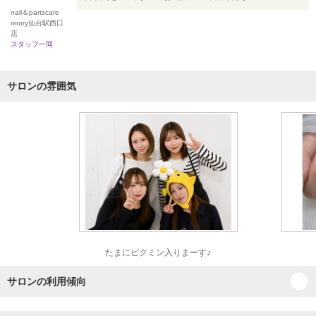
nail＆partscare
rinory仙台駅西口
店
スタッフ一同
サロンの雰囲気
たまにピクミン入りまーす♪
サロンの利用傾向