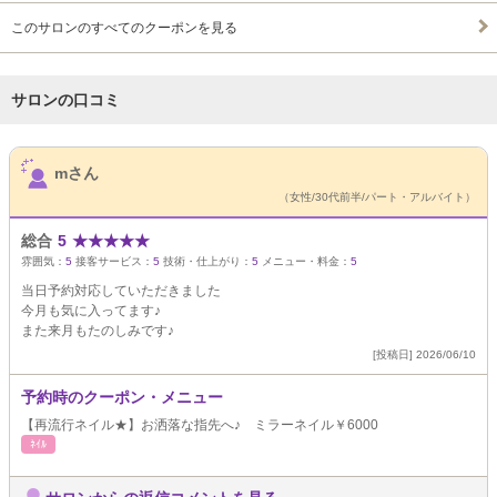
このサロンのすべてのクーポンを見る
サロンの口コミ
サロンPick Up
mさん
（女性/30代前半/パート・アルバイト）
総合
5
★
★
★
★
★
雰囲気：
5
接客サービス：
5
技術・仕上がり：
5
メニュー・料金：
5
当日予約対応していただきました
今月も気に入ってます♪
また来月もたのしみです♪
[投稿日] 2026/06/10
予約時のクーポン・メニュー
【再流行ネイル★】お洒落な指先へ♪ ミラーネイル￥6000
ﾈｲﾙ