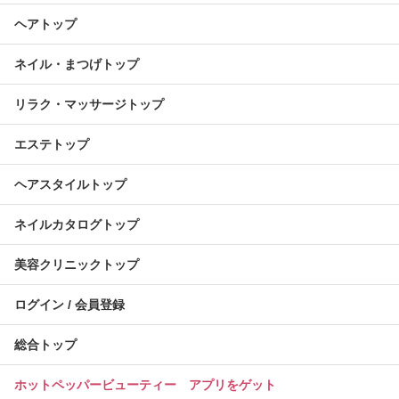
ヘアトップ
ネイル・まつげトップ
リラク・マッサージトップ
エステトップ
ヘアスタイルトップ
ネイルカタログトップ
美容クリニックトップ
ログイン / 会員登録
総合トップ
ホットペッパービューティー アプリをゲット