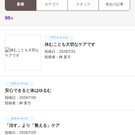
新着
カテゴリ
スタッフ
過去の記事
98
件
プライベート
休むことも大切なケアです
投稿日：2026/7/31
投稿者：
林 真弓
プライベート
安心できると体はゆるむ
投稿日：2026/7/30
投稿者：
林 真弓
プライベート
「治す」より「整える」ケア
投稿日：2026/7/29