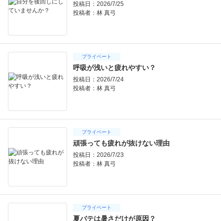
投稿日：2026/7/25
投稿者：
林 真弓
プライベート
呼吸が浅いと疲れやすい？
投稿日：2026/7/24
投稿者：
林 真弓
プライベート
頑張っても疲れが抜けない理由
投稿日：2026/7/23
投稿者：
林 真弓
プライベート
夏バテは暑さだけが原因？