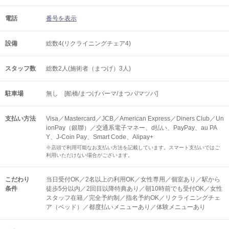
電話
番号を表示
設備
総数4(リクライニングチェア4)
スタッフ数
総数2人(施術者（まつげ）3人)
駐車場
無し [船橋/まつげパーマ/まつパ/マツパ]
支払い方法
Visa／Mastercard／JCB／American Express／Diners Club／Un
ionPay（銀聯）／交通系電子マネー、d払い、PayPay、au PA
Y、J-Coin Pay、Smart Code、Alipay+
※店頭で利用可能なお支払い方法を記載しています。スマート支払いではご
利用いただけない場合がございます。
こだわり
当日受付OK／2名以上の利用OK／女性専用／個室あり／駅から
条件
徒歩5分以内／2回目以降特典あり／朝10時前でも受付OK／女性
スタッフ在籍／完全予約制／指名予約OK／リクライニングチェ
ア（ベッド）／都度払いメニューあり／体験メニューあり