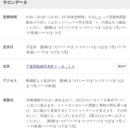
サロンデータ
営業時間
9:30～20:30（14:30～15:30休憩時間）※日によって営業時間変
動あり※詳しくはホットペッパー空き状況「○」の表記をご確認
ください。 [船橋/まつげパーマ/まつパ/マツパ/まつぱ/まつ毛パー
マ/束感/パーマ/まつげ]
定休日
不定休 [船橋/まつげパーマ/まつパ/マツパ/まつぱ/まつ毛パーマ/
束感/パーマ/まつげ/まつ毛]
住所
千葉県船橋市本町７－８－１４
MAP
アクセス
船橋駅より徒歩5分 [船橋/まつげパーマ/まつパ/マツパ/まつぱ/
まつ毛パーマ/束感]
道案内
JR船橋駅の大きい改札を出て、北口のロータリーを東武デパー
ト沿いに進みます。イトーヨーカドーの西館と東館の間を通り抜
け、左に曲がり直進するとファミリーマートが見えます。その向
かいに「共誠ビル」がございますので、1階入口から中へお入り
ください。 [船橋/まつげパーマ/まつパ/マツパ/まつぱ/まつ毛パ
ーマ/束感/パーマ/まつげ/まつ毛]