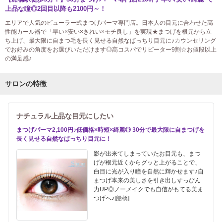
上品な瞳◎2回目以降も2100円～！
エリアで人気のビューラー式まつげパーマ専門店。日本人の目元に合わせた高
性能カール器で「早い×安い×きれい×モチ良し」を実現★まつげを根元から立
ち上げ、最大限に自まつ毛を長く見せる自然なぱっちり目元に♪カウンセリング
でお好みの角度をお選びいただけます◎高コスパでリピーター9割☆お値段以上
の満足感♪
サロンの特徴
ナチュラル上品な目元にしたい
まつげパーマ2,100円♪低価格×時短×綺麗◎ 30分で最大限に自まつげを
長く見せる自然なぱっちり目元に！
影が出来てしまっていたお目元も、まつ
げが根元近くからグッと上がることで、
白目に光が入り瞳を自然に輝かせます♪自
まつげ本来の美しさを引き出しすっぴん
力UP◎ノーメイクでも自信がもてる美ま
つげへ♪[船橋]