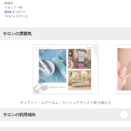
船橋店
スタッフ一同
[船橋/まつげパー
マ/まつパ/マツパ]
サロンの雰囲気
ティアミー・エグータム・ラッシュアディクト取り揃え◎
サロンの利用傾向