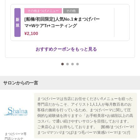
その他まつげメニュー
その他
[船橋/初回限定]人気No.1★まつげパー
新
規
マ+WケアTr+コーティング
¥2,100
おすすめクーポンをもっと見る
サロンからの一言
まつげパーマは当店にお任せください!!メニューを絞った
専門店だからこそ、アイリスト1人1人が毎月数百名のお
客様の施術を行っているため、まつげパーマに関して圧
倒的な経験値を誇ります☆「お手軽美容×お値段以上の高
コスパ」で通い続けやすいサロンを目指しております。
ご来店心よりお待ちしております。 [船橋/まつげパーマ/
まつパ/マツパ/まつぱ/まつ毛パーマ/束感/パーマ/まつげ]
まつげパーマ専
門店シャルナ