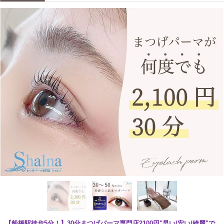
【船橋駅徒歩5分！】30分まつげパーマ専門店2100円"早い/安い/綺麗"で