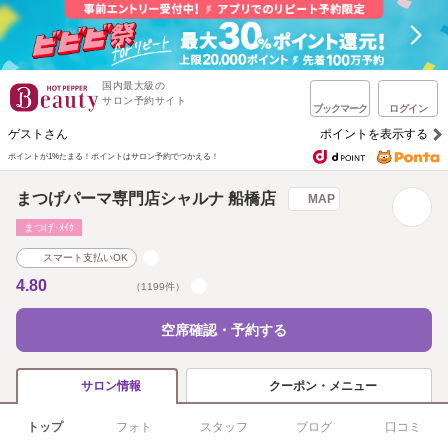
国内最大級の
サロン予約サイト
ブックマーク
ログイン
ゲストさん
ポイントを表示する
ポイントが1%たまる！
ポイントはサロン予約でつかえる！
まつげパーマ専門店シャルナ 船橋店
MAP
まつげ･ﾒｲｸ
スマート支払いOK
4.80
（1199件）
空席確認・予約する
クーポン・メニュー
サロン情報
トップ
フォト
スタッフ
ブログ
口コミ