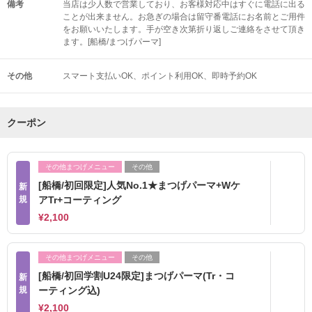
備考
当店は少人数で営業しており、お客様対応中はすぐに電話に出る
ことが出来ません。お急ぎの場合は留守番電話にお名前とご用件
をお願いいたします。手が空き次第折り返しご連絡をさせて頂き
ます。[船橋/まつげパーマ]
その他
スマート支払いOK
ポイント利用OK
即時予約OK
クーポン
その他まつげメニュー
その他
[船橋/初回限定]人気No.1★まつげパーマ+Wケ
新
規
アTr+コーティング
¥2,100
その他まつげメニュー
その他
[船橋/初回学割U24限定]まつげパーマ(Tr・コ
新
規
ーティング込)
¥2,100