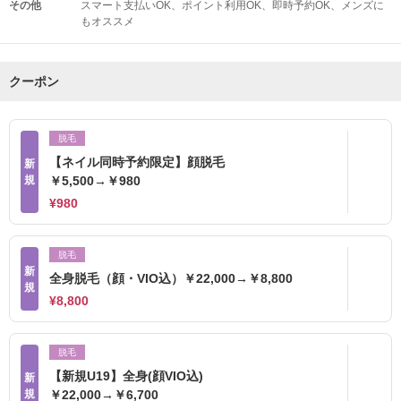
その他
スマート支払いOK
ポイント利用OK
即時予約OK
メンズに
もオススメ
クーポン
脱毛
【ネイル同時予約限定】顔脱毛
新
規
￥5,500→￥980
¥980
脱毛
新
全身脱毛（顔・VIO込）￥22,000→￥8,800
規
¥8,800
脱毛
【新規U19】全身(顔VIO込)
新
規
￥22,000→￥6,700