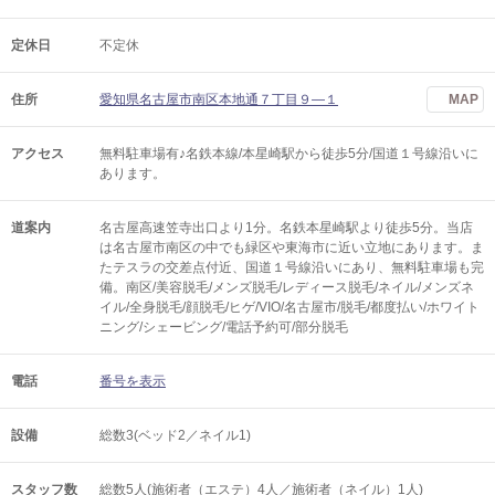
定休日
不定休
住所
愛知県名古屋市南区本地通７丁目９―１
MAP
アクセス
無料駐車場有♪名鉄本線/本星崎駅から徒歩5分/国道１号線沿いに
あります。
道案内
名古屋高速笠寺出口より1分。名鉄本星崎駅より徒歩5分。当店
は名古屋市南区の中でも緑区や東海市に近い立地にあります。ま
たテスラの交差点付近、国道１号線沿いにあり、無料駐車場も完
備。南区/美容脱毛/メンズ脱毛/レディース脱毛/ネイル/メンズネ
イル/全身脱毛/顔脱毛/ヒゲ/VIO/名古屋市/脱毛/都度払い/ホワイト
ニング/シェービング/電話予約可/部分脱毛
電話
番号を表示
設備
総数3(ベッド2／ネイル1)
スタッフ数
総数5人(施術者（エステ）4人／施術者（ネイル）1人)