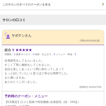
このサロンのすべてのクーポンを見る
サロンの口コミ
サロンPick Up
サボテンさん
（男性/60代/会社員）
総合
5
★
★
★
★
★
雰囲気：
5
接客サービス：
5
技術・仕上がり：
5
メニュー・料金：
5
全身脱毛をしてもらいました。
すごく丁寧に施術をしてくれました。
会話も楽しくあっという間に終わってしまって
もっと話していたいと思うほど幸せな時間でした。
また通いますね。
ありがとうございました。
[投稿日] 2026/07/09
予約時のクーポン・メニュー
【6月限定】口コミ投稿で特別価格♪全身脱毛（顔・VIO込）