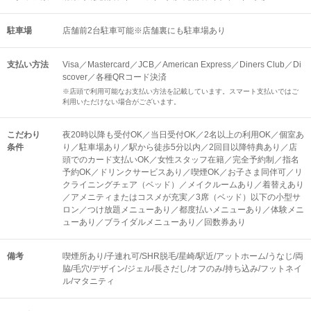
駐車場
店舗前2台駐車可能※店舗裏にも駐車場あり
支払い方法
Visa／Mastercard／JCB／American Express／Diners Club／Di
scover／各種QRコード決済
※店頭で利用可能なお支払い方法を記載しています。スマート支払いではご
利用いただけない場合がございます。
こだわり
夜20時以降も受付OK／当日受付OK／2名以上の利用OK／個室あ
条件
り／駐車場あり／駅から徒歩5分以内／2回目以降特典あり／店
頭でのカード支払いOK／女性スタッフ在籍／完全予約制／指名
予約OK／ドリンクサービスあり／喫煙OK／お子さま同伴可／リ
クライニングチェア（ベッド）／メイクルームあり／着替えあり
／アメニティまたはコスメが充実／3席（ベッド）以下の小型サ
ロン／つけ放題メニューあり／都度払いメニューあり／体験メニ
ューあり／ブライダルメニューあり／回数券あり
備考
喫煙所あり/子連れ可/SHR脱毛/星崎/駅近/アットホーム/うなじ/両
脇/毛穴/デザイン/ジェル/長さだし/オフのみ/持ち込み/フットネイ
ル/マタニティ