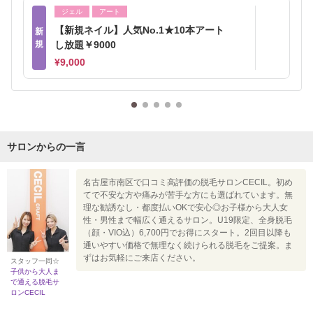
ジェル
アート
【新規ネイル】人気No.1★10本アート
新
規
し放題￥9000
¥9,000
サロンからの一言
名古屋市南区で口コミ高評価の脱毛サロンCECIL。初め
てで不安な方や痛みが苦手な方にも選ばれています。無
理な勧誘なし・都度払いOKで安心◎お子様から大人女
性・男性まで幅広く通えるサロン。U19限定、全身脱毛
（顔・VIO込）6,700円でお得にスタート。2回目以降も
通いやすい価格で無理なく続けられる脱毛をご提案。ま
ずはお気軽にご来店ください。
スタッフ一同☆
子供から大人ま
で通える脱毛サ
ロンCECIL