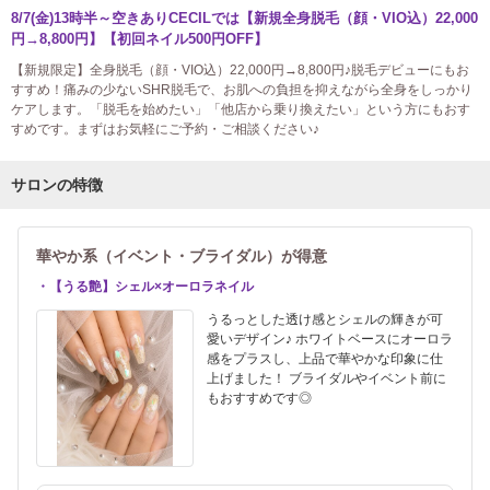
8/7(金)13時半～空きありCECILでは【新規全身脱毛（顔・VIO込）22,000
円→8,800円】【初回ネイル500円OFF】
【新規限定】全身脱毛（顔・VIO込）22,000円→8,800円♪脱毛デビューにもお
すすめ！痛みの少ないSHR脱毛で、お肌への負担を抑えながら全身をしっかり
ケアします。「脱毛を始めたい」「他店から乗り換えたい」という方にもおす
すめです。まずはお気軽にご予約・ご相談ください♪
サロンの特徴
華やか系（イベント・ブライダル）が得意
・【うる艶】シェル×オーロラネイル
うるっとした透け感とシェルの輝きが可
愛いデザイン♪ ホワイトベースにオーロラ
感をプラスし、上品で華やかな印象に仕
上げました！ ブライダルやイベント前に
もおすすめです◎