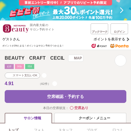
国内最大級の
サロン予約サイト
ブックマーク
ログイン
ゲストさん
ポイントを表示する
ポイントが1%たまる！
ポイントはサロン予約でつかえる！
BEAUTY CRAFT CECIL
MAP
ｴｽﾃ
ﾈｲﾙ
ﾘﾗｸ
スマート支払いOK
4.91
（62件）
空席確認・予約する
空席あり
本日の空席状況：
◯
クーポン・メニュー
サロン情報
トップ
フォト
スタッフ
ブログ
口コミ