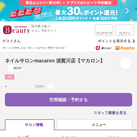
国内最大級の
サロン予約サイト
ブックマーク
ログイン
ゲストさん
ポイントを表示する
ポイントが1%たまる！
ポイントはサロン予約でつかえる！
ネイルサロンmacaron 須賀川店【マカロン】
MAP
ﾈｲﾙ
-
（52件）
空席確認・予約する
スタッフ募集を見る
メニュー
サロン情報