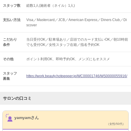
スタッフ数
総数1人(施術者（ネイル）1人)
支払い方法
Visa／Mastercard／JCB／American Express／Diners Club／Di
scover
こだわり
当日受付OK／駐車場あり／店頭でのカード支払いOK／朝10時前
条件
でも受付OK／女性スタッフ在籍／指名予約OK
その他
ポイント利用OK
即時予約OK
メンズにもオススメ
スタッフ
https://work.beauty.hotpepper.jp/WC00001746/WS0000055916/
募集
サロンの口コミ
サロンPick Up
yamyamさん
（女性/50代）