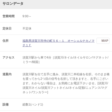
サロンデータ
営業時間
9:00～
定休日
不定休
住所
福島県須賀川市仲の町５６－１ オーシェルナカノマ
MAP
チ１Ｆ
アクセス
須賀川駅から車で4分［須賀川/ネイル/ネイルサロン/マグネット/
ミラー/韓国］
道案内
須賀川駅を出て左手に進み、須賀川二本松線を右折。そのまま橋
を渡ってから2つ目の信号を右折して頂きますと、右手にござい
ます。わからない場合は、お気軽にお電話下さいませ。[須賀川/
須賀川ネイル/須賀川フットネイル/ネイル/定額/ニュアンス/マグ
ネット/ワンカラー]
設備
総数1(ハンド1)