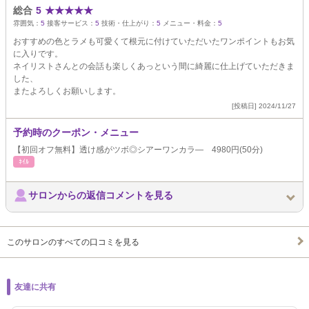
総合
5
★
★
★
★
★
雰囲気：
5
接客サービス：
5
技術・仕上がり：
5
メニュー・料金：
5
おすすめの色とラメも可愛くて根元に付けていただいたワンポイントもお気
に入りです。
ネイリストさんとの会話も楽しくあっという間に綺麗に仕上げていただきま
した、
またよろしくお願いします。
[投稿日] 2024/11/27
予約時のクーポン・メニュー
【初回オフ無料】透け感がツボ◎シアーワンカラ― 4980円(50分)
ﾈｲﾙ
サロンからの返信コメントを見る
このサロンのすべての口コミを見る
友達に共有