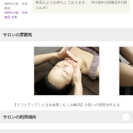
来店心よりお待ちしております。《#小顔#小顔矯正#小顔
MIRAI小顔 日本
コルギ》
橋店
MIRAI小顔 日本
橋店 代表
サロンの雰囲気
【リフトアップ｜たるみ改善｜むくみ解消】小顔への理想を叶える
サロンの利用傾向