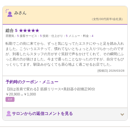
サロンPick Up
みさん
（女性/30代前半/会社員）
総合
5
★
★
★
★
★
雰囲気：
5
接客サービス：
5
技術・仕上がり：
5
メニュー・料金：
4
転勤でこの街に来てから、ずっと気になってたエステにやっと足を踏み入れ
ました。こういうエステって、慣れてないとちょっと入りづらかったのです
が、到着したらスタッフの方がすぐ笑顔で声をかけてくれて、その瞬間にふ
っと肩の力が抜けました。今まで通ったことなかったのですが、自分でもび
っくりしてます。馴染みがなくても居心地よく過ごせるお店でした。
[投稿日] 2026/03/28
予約時のクーポン・メニュー
【顔は首肩で変わる】筋膜リリース×美顔器小顔矯正90分
￥20,900→￥1,000
ｴｽﾃ
サロンからの返信コメントを見る