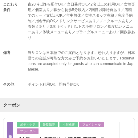
こだわり
夜20時以降も受付OK／当日受付OK／2名以上の利用OK／女性専
条件
用／個室あり／駅から徒歩5分以内／2回目以降特典あり／店頭
でのカード支払いOK／年中無休／女性スタッフ在籍／完全予約
制／指名予約OK／ドリンクサービスあり／メイクルームあり／
着替えあり／3席（ベッド）以下の小型サロン／都度払いメニュ
ーあり／体験メニューあり／ブライダルメニューあり／回数券あ
り
備考
当サロンは日本語でのご案内となります。恐れ入りますが、日本
語での会話が可能な方のみご予約をお願いいたします。Reserva
tions are accepted only for guests who can communicate in Jap
anese.
その他
ポイント利用OK
即時予約OK
クーポン
ボディケア
骨盤矯正
小顔矯正
フェイシャル
ブライダル
新