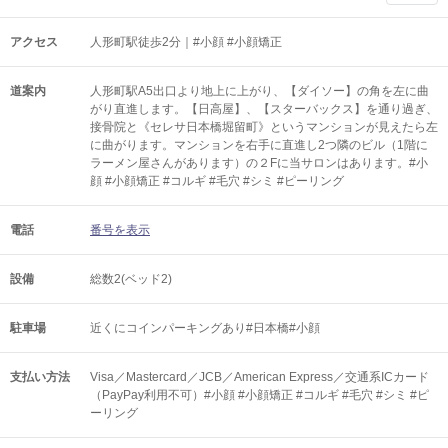
アクセス
人形町駅徒歩2分｜#小顔 #小顔矯正
道案内
人形町駅A5出口より地上に上がり、【ダイソー】の角を左に曲
がり直進します。【日高屋】、【スターバックス】を通り過ぎ、
接骨院と《セレサ日本橋堀留町》というマンションが見えたら左
に曲がります。マンションを右手に直進し2つ隣のビル（1階に
ラーメン屋さんがあります）の２Fに当サロンはあります。#小
顔 #小顔矯正 #コルギ #毛穴 #シミ #ピーリング
電話
番号を表示
設備
総数2(ベッド2)
駐車場
近くにコインパーキングあり#日本橋#小顔
支払い方法
Visa／Mastercard／JCB／American Express／交通系ICカード
（PayPay利用不可）#小顔 #小顔矯正 #コルギ #毛穴 #シミ #ピ
ーリング