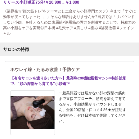
リリース小顔矯正75分/￥20,900→￥1,000
《業界発☆”顔の筋トレ”をテーマとし土台から小顔専門エステ》今まで「すぐに
効果が戻ってしまった...。」そんな経験はありませんか?当店では「リバウンド
しない小顔」を叶えるために表層筋×深層筋の両方を刺激することで、持続力の
高い小顔をケアを実現◎日本橋 #毛穴ケア #肩こり #歪み #姿勢改善 #フェイシ
ャル
サロンの特徴
ホウレイ線・たるみ改善！予防ケア
【有名サロンを渡り歩いた方へ】最高峰の8機能搭載マシン×特許波形
で、"顔の深部から育てる"小顔矯正
一般美顔器では届かない顔の深部の筋肉
まで直接アプローチ。筋肉を鍛えて育て
るから、小顔効果がリバウンドしませ
ん。全国20店舗・口コミ4.86★が証明す
る技術を、ぜひ日本橋で体験してくださ
い。