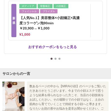
ボディケア
骨盤矯正
小顔矯正
フェイシャル
ブライダル
【人気No.1】美容整体×小顔矯正×高濃
新
規
度コラーゲン泡90min
￥20,900→￥1,000
¥1,000
おすすめクーポンをもっと見る
サロンからの一言
数あるページの中から【MIRAI小顔】のページをご覧いた
だきありがとうございます。今までの小顔エステで思う
ような結果を得られなかった方こそ、当店の小顔技術を
お試しください。その場限りでの小顔ではなく、土台の
筋肉から育てていくことで持続する小顔へと導きます。
なりたいお顔の形やお悩みを是非お聞かせください。ご