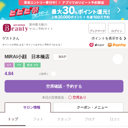
国内最大級の
サロン予約サイト
ブックマーク
ログイン
ゲストさん
ポイントを表示する
ポイントが1%たまる！
ポイントはサロン予約でつかえる！
MIRAI小顔 日本橋店
MAP
ｴｽﾃ
ﾘﾗｸ
整体･ｶｲﾛ
4.84
（38件）
空席確認・予約する
空席あり
本日の空席状況：
◯
クーポン・メニュー
サロン情報
トップ
フォト
スタッフ
ブログ
口コミ