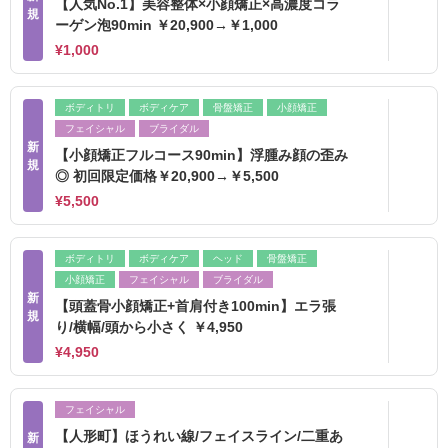
【人気No.1】美容整体×小顔矯正×高濃度コラ
規
ーゲン泡90min ￥20,900→￥1,000
¥1,000
ボディトリ
ボディケア
骨盤矯正
小顔矯正
フェイシャル
ブライダル
新
【小顔矯正フルコース90min】浮腫み顔の歪み
規
◎ 初回限定価格￥20,900→￥5,500
¥5,500
ボディトリ
ボディケア
ヘッド
骨盤矯正
小顔矯正
フェイシャル
ブライダル
新
【頭蓋骨小顔矯正+首肩付き100min】エラ張
規
り/横幅/頭から小さく ￥4,950
¥4,950
フェイシャル
【人形町】ほうれい線/フェイスライン/二重あ
新