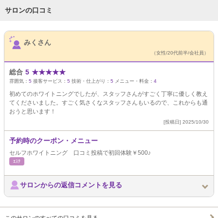
サロンの口コミ
サロンPick Up
みくさん
（女性/20代前半/会社員）
総合
5
★
★
★
★
★
雰囲気：
5
接客サービス：
5
技術・仕上がり：
5
メニュー・料金：
4
初めてのホワイトニングでしたが、スタッフさんがすごく丁寧に優しく教え
てくださいました。すごく気さくなスタッフさんもいるので、これからも通
おうと思います！
[投稿日] 2025/10/30
予約時のクーポン・メニュー
セルフホワイトニング 口コミ投稿で初回体験￥500♪
ｴｽﾃ
サロンからの返信コメントを見る