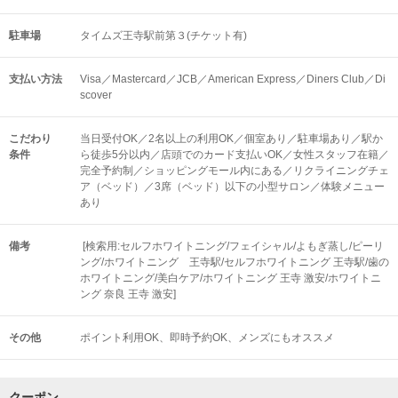
駐車場
タイムズ王寺駅前第３(チケット有)
支払い方法
Visa／Mastercard／JCB／American Express／Diners Club／Di
scover
こだわり
当日受付OK／2名以上の利用OK／個室あり／駐車場あり／駅か
条件
ら徒歩5分以内／店頭でのカード支払いOK／女性スタッフ在籍／
完全予約制／ショッピングモール内にある／リクライニングチェ
ア（ベッド）／3席（ベッド）以下の小型サロン／体験メニュー
あり
備考
[検索用:セルフホワイトニング/フェイシャル/よもぎ蒸し/ピーリ
ング/ホワイトニング 王寺駅/セルフホワイトニング 王寺駅/歯の
ホワイトニング/美白ケア/ホワイトニング 王寺 激安/ホワイトニ
ング 奈良 王寺 激安]
その他
ポイント利用OK
即時予約OK
メンズにもオススメ
クーポン