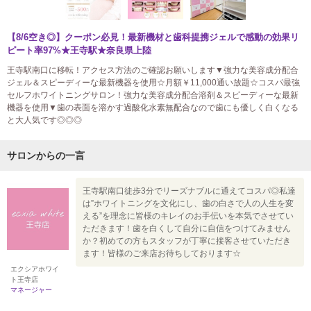
【8/6空き◎】クーポン必見！最新機材と歯科提携ジェルで感動の効果リ
ピート率97%★王寺駅★奈良県上陸
王寺駅南口に移転！アクセス方法のご確認お願いします▼強力な美容成分配合
ジェル＆スピーディーな最新機器を使用☆月額￥11,000通い放題☆コスパ最強
セルフホワイトニングサロン！強力な美容成分配合溶剤＆スピーディーな最新
機器を使用▼歯の表面を溶かす過酸化水素無配合なので歯にも優しく白くなる
と大人気です◎◎◎
サロンからの一言
王寺駅南口徒歩3分でリーズナブルに通えてコスパ◎私達
は”ホワイトニングを文化にし、歯の白さで人の人生を変
える”を理念に皆様のキレイのお手伝いを本気でさせてい
ただきます！歯を白くして自分に自信をつけてみません
か？初めての方もスタッフが丁寧に接客させていただき
ます！皆様のご来店お待ちしております☆
エクシアホワイ
ト王寺店
マネージャー