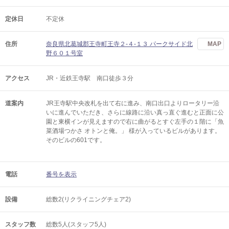
定休日
不定休
住所
奈良県北葛城郡王寺町王寺２‐４‐１３ パークサイド北
MAP
野６０１号室
アクセス
JR・近鉄王寺駅 南口徒歩３分
道案内
JR王寺駅中央改札を出て右に進み、南口出口よりロータリー沿
いに進んでいただき、さらに線路に沿い真っ直ぐ進むと正面に公
園と東横インが見えますので右に曲がるとすぐ左手の１階に「魚
菜酒場つかさ オトンと俺。」 様が入っているビルがあります。
そのビルの601です。
電話
番号を表示
設備
総数2(リクライニングチェア2)
スタッフ数
総数5人(スタッフ5人)