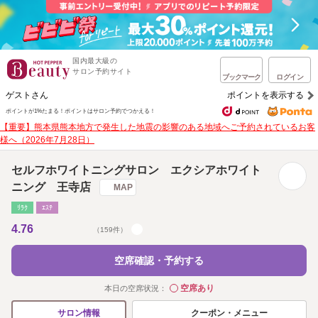
国内最大級の
サロン予約サイト
ブックマーク
ログイン
ゲストさん
ポイントを表示する
ポイントが1%たまる！
ポイントはサロン予約でつかえる！
【重要】熊本県熊本地方で発生した地震の影響のある地域へご予約されているお客
様へ（2026年7月28日）
セルフホワイトニングサロン エクシアホワイト
ニング 王寺店
MAP
ﾘﾗｸ
ｴｽﾃ
4.76
（159件）
空席確認・予約する
空席あり
本日の空席状況：
◯
クーポン・メニュー
サロン情報