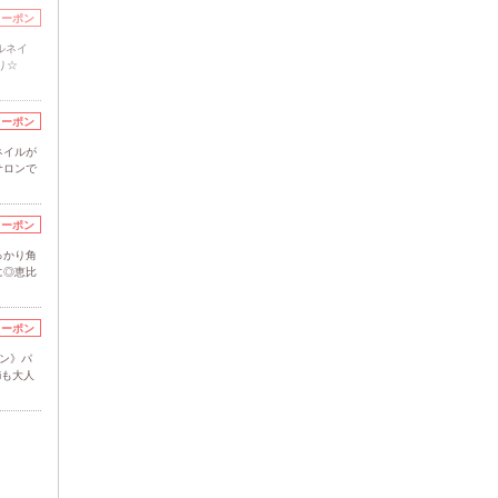
クーポン
ルネイ
り☆
クーポン
ネイルが
サロンで
クーポン
っかり角
に◎恵比
クーポン
ン》パ
iも大人