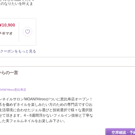
たのなりたいを叶えま
¥10,900
チ※マオ
クーポンをもっと見る
)からの一言
NI'Hiroo恵比寿店
イルサロン'MOANI'Hirooがついに恵比寿店オープン！
爪を傷めずネイルを楽しみたい方のための専門店です◎お
生活環境に合わせたジェル選びと技術選択で様々な選択肢
せて頂きます。4～6週間浮かないフィルイン技術と丁寧な
した美フォルムネイルをお楽しみ下さい。
空席確認・予