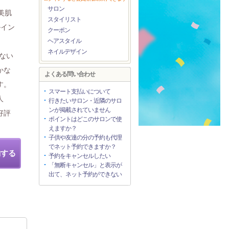
サロン
美肌
スタイリスト
ルイン
クーポン
ヘアスタイル
ネイルデザイン
めない
かな
よくある問い合わせ
す。
スマート支払いについて
人
行きたいサロン・近隣のサロ
ンが掲載されていません
好評
ポイントはどこのサロンで使
えますか？
子供や友達の分の予約も代理
でネット予約できますか？
約する
予約をキャンセルしたい
「無断キャンセル」と表示が
出て、ネット予約ができない