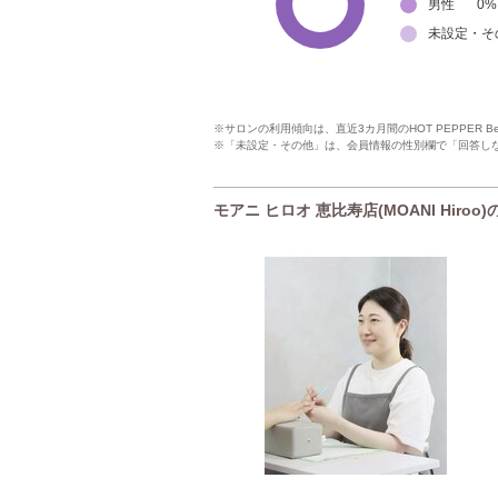
男性
0
%
未設定・そ
※サロンの利用傾向は、直近3カ月間のHOT PEPPER 
※「未設定・その他」は、会員情報の性別欄で「回答し
モアニ ヒロオ 恵比寿店(MOANI Hiroo)