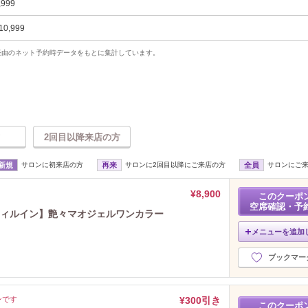
,999
10,999
uty経由のネット予約時データをもとに集計しています。
2回目以降来店の方
新規
サロンに初来店の方
再来
サロンに2回目以降にご来店の方
全員
サロンにご
¥8,900
このクーポ
空席確認・予
ちフィルイン】艶々マオジェルワンカラー
メニューを追加
ブックマー
ンです
¥300引き
このクーポ