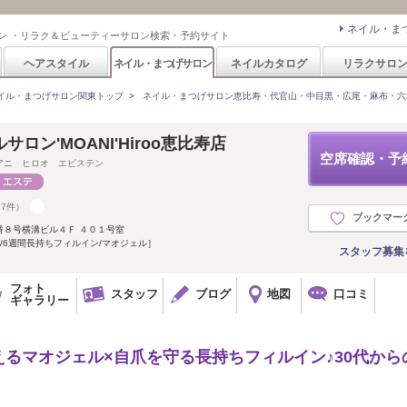
ネイル・ま
ン ・リラク＆ビューティーサロン検索・予約サイト
ヘアスタイル
ネイル・まつげサロン
ネイルカタログ
リラクサロ
イル・まつげサロン関東トップ
>
ネイル・まつげサロン恵比寿・代官山・中目黒・広尾・麻布・六
ロン'MOANI'Hiroo恵比寿店
空席確認・予
アニ ヒロオ エビステン
17件）
ブックマー
番８号横溝ビル４Ｆ ４０１号室
/6週間長持ちフィルイン/マオジェル］
スタッフ募集
フォト
スタッフ
ブログ
地図
口コミ
ギャラリー
るマオジェル×自爪を守る長持ちフィルイン♪30代から