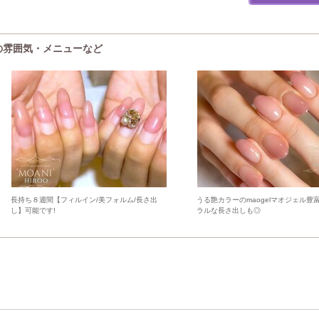
o)の雰囲気・メニューなど
長持ち８週間【フィルイン/美フォルム/長さ出
うる艶カラーのmaogelマオジェル豊
し】可能です!
ラルな長さ出しも◎