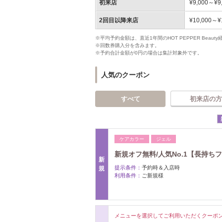
初来店
¥9,000～¥9
2回目以降来店
¥10,000～¥
※平均予約金額は、直近1年間のHOT PEPPER Bea
※回数券購入分を含みます。
※予約合計金額が0円の場合は集計対象外です。
人気のクーポン
すべて
初来店の方
ケアカラー
ジェル
新規オフ無料/人気No.1【長持
新
提示条件：
予約時＆入店時
規
利用条件：
ご新規様
メニューを選択してご利用いただくクーポ