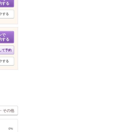
約する
クする
ンで
約する
して予約
クする
・その他
0%