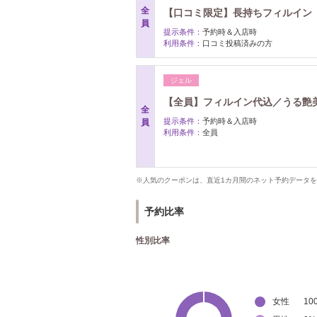
全
【口コミ限定】長持ちフィルイン 
員
提示条件：
予約時＆入店時
利用条件：
口コミ投稿済みの方
ジェル
【全員】フィルイン代込／うる艶美
全
提示条件：
予約時＆入店時
員
利用条件：
全員
※人気のクーポンは、直近1カ月間のネット予約データ
予約比率
性別比率
女性
10