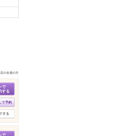
来店の全員の方
ンで
約する
して予約
クする
ンで