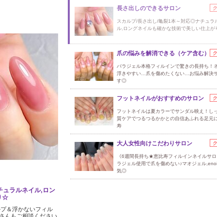
長さ出しのできるサロン
スカルプ/長さ出し/亀裂1本～対応◎ナチュラ
ル,ロングネイルも確かな技術で美しい仕上が
爪の悩みを解消できる（ケア含む）
パラジェル本格フィルインで驚きの長持ち！
浮きやすい…爪を傷めたくない…お悩み解決
す◎
フットネイルがおすすめのサロン
フットネイルは夏カラーでサンダル映え！し
質ケアでつるつるかかとの自信あふれる足元
寿
大人女性向けこだわりサロン
《6週間長持ち★恵比寿フィルインネイルサロ
ラジェル使用で爪を傷めない♪マオジェル,eno
気◎
チュラルネイル,ロン
り☆
ルプ＆浮かないフィル
さんもご相談ください