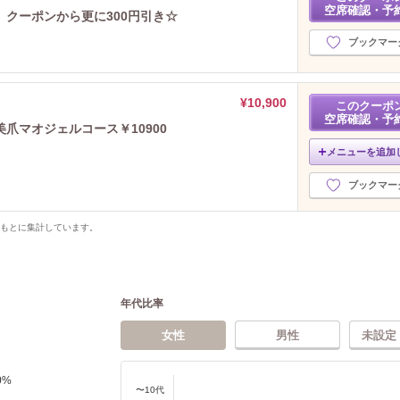
空席確認・予
クーポンから更に300円引き☆
ブックマー
¥10,900
このクーポ
空席確認・予
爪マオジェルコース￥10900
メニューを追加
ブックマー
をもとに集計しています。
年代比率
女性
男性
未設定
0
%
〜10代