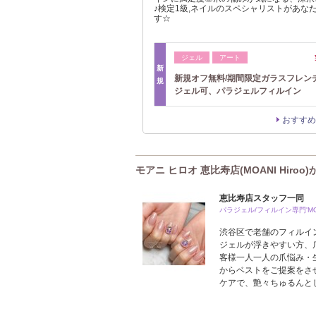
♪検定1級,ネイルのスペシャリストがあな
す☆
ジェル
アート
新
新規オフ無料/期間限定ガラスフレン
規
ジェル可、パラジェルフィルイン
おすすめ
モアニ ヒロオ 恵比寿店(MOANI Hiroo
恵比寿店スタッフ一同
パラジェル/フィルイン専門'MOA
渋谷区で老舗のフィルインネ
ジェルが浮きやすい方、
客様一人一人の爪悩み・
からベストをご提案をさ
ケアで、艶々ちゅるんと