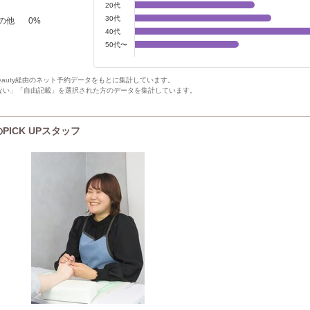
20代
30代
の他
0
%
40代
50代〜
Beauty経由のネット予約データをもとに集計しています。
ない」「自由記載」を選択された方のデータを集計しています。
のPICK UPスタッフ