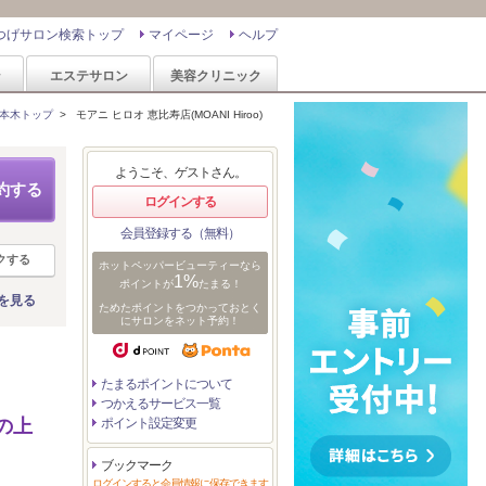
つげサロン検索トップ
マイページ
ヘルプ
ン
エステサロン
美容クリニック
本木トップ
>
モアニ ヒロオ 恵比寿店(MOANI Hiroo)
ようこそ、ゲストさん。
約する
ログインする
会員登録する（無料）
クする
ホットペッパービューティーなら
1%
ポイントが
たまる！
を見る
ためたポイントをつかっておとく
にサロンをネット予約！
たまるポイントについて
つかえるサービス一覧
の上
ポイント設定変更
ブックマーク
ログインすると会員情報に保存できます