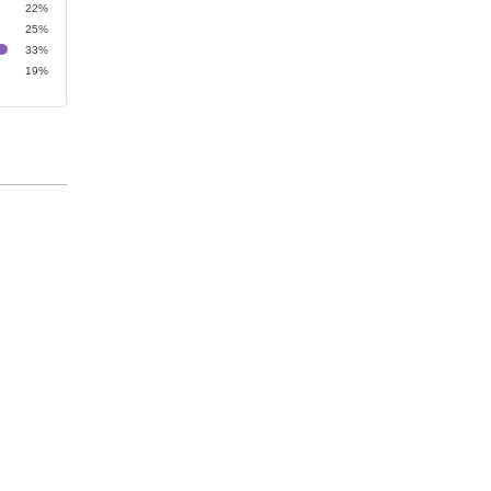
22%
25%
33%
19%