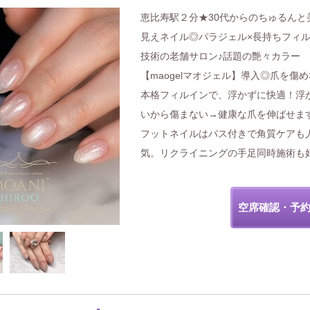
恵比寿駅２分★30代からのちゅるんと
見えネイル◎パラジェル×長持ちフィ
技術の老舗サロン♪話題の艶々カラー
【maogelマオジェル】導入◎爪を傷
本格フィルインで、浮かずに快適！浮
いから傷まない→健康な爪を伸ばせま
フットネイルはバス付きで角質ケアも
気。リクライニングの手足同時施術も
空席確認・予