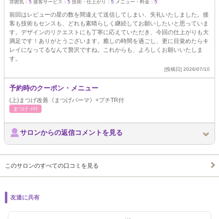
雰囲気：
5
接客サービス：
5
技術・仕上がり：
5
メニュー・料金：
5
前回はレビューの星の数を間違えて送信してしまい、失礼いたしました。接
客も技術もセンスも、どれも素晴らしく継続してお願いしたいと思っていま
す。デザインのリクエストにも丁寧に応えていただき、今回の仕上がりも大
満足です！ありがとうございます。癒しの時間を過ごし、更に目覚めたらキ
レイになってるなんて贅沢ですね。これからも、よろしくお願いいたしま
す。
[投稿日] 2026/07/10
予約時のクーポン・メニュー
(上)まつげ改善《まつげパーマ》+プチTR付
まつげ･ﾒｲｸ
サロンからの返信コメントを見る
このサロンのすべての口コミを見る
友達に共有