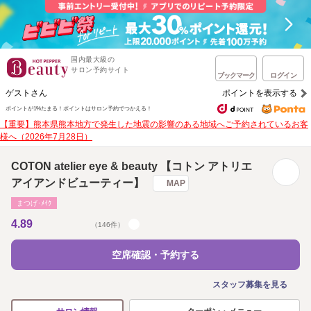
国内最大級の
サロン予約サイト
ブックマーク
ログイン
ゲストさん
ポイントを表示する
ポイントが1%たまる！
ポイントはサロン予約でつかえる！
【重要】熊本県熊本地方で発生した地震の影響のある地域へご予約されているお客
様へ（2026年7月28日）
COTON atelier eye & beauty 【コトン アトリエ
アイアンドビューティー】
MAP
まつげ･ﾒｲｸ
4.89
（146件）
空席確認・予約する
スタッフ募集を見る