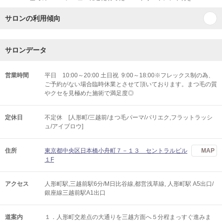
サロンの利用傾向
サロンデータ
営業時間
平日 10:00～20:00 土日祝 9:00～18:00※フレックス制の為、
ご予約がない場合臨時休業とさせて頂いております。まつ毛の質
やクセを見極めた施術で満足度◎
定休日
不定休 [人形町/三越前/まつ毛パーマ/パリエク,フラットラッシ
ュ/アイブロウ]
住所
東京都中央区日本橋小舟町７－１３ セントラルビル
MAP
１F
アクセス
人形町駅,三越前駅6分/M日比谷線,都営浅草線, 人形町駅 A5出口/
銀座線三越前駅A1出口
道案内
１．人形町交差点の大通りを三越方面へ５分程まっすぐ進みま