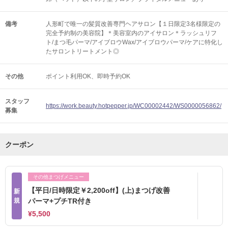
備考
人形町で唯一の髪質改善専門ヘアサロン【１日限定3名様限定の
完全予約制の美容院】＊美容室内のアイサロン＊ラッシュリフ
ト/まつ毛パーマ/アイブロウWax/アイブロウパーマ/ケアに特化し
たサロントリートメント◎
その他
ポイント利用OK
即時予約OK
スタッフ
https://work.beauty.hotpepper.jp/WC00002442/WS0000056862/
募集
クーポン
その他まつげメニュー
【平日/日時限定￥2,200off】(上)まつげ改善
新
規
パーマ+プチTR付き
¥5,500