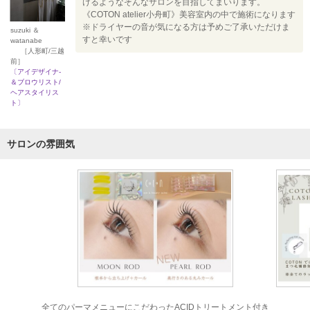
けるようなそんなサロンを目指してまいります。
《COTON atelier小舟町》美容室内の中で施術になります
※ドライヤーの音が気になる方は予めご了承いただけま
suzuki ＆
すと幸いです
watanabe
［人形町/三越
前］
〔アイデザイナ-
＆ブロウリスト/
ヘアスタイリス
ト〕
サロンの雰囲気
全てのパーマメニューにこだわったACIDトリートメント付き