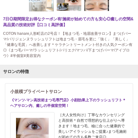
7日◎期間限定お得なクーポン有!施術が始めての方も安心◎癒しの空間&
高品質の技術好評【口コミ高評価】
COTON hanare人形町店の2号店！【地まつ毛・地眉改善サロン】まつげパー
マ/パリジェンヌラッシュリフトは地まつ毛・眉毛を更に「強く」「美しく」
「健康な毛質」へ改善します＊ケラチントリートメント付きの人気クーポン有
◎《まつ毛パーマ/ラッシュリフト/パリエク/マツパ/下まつげパーマ/アイブロ
ウ》#半個室#美容室内
サロンの特徴
小規模プライベートサロン
《マンツ-マン高技術まつ毛専門店》小顔効果上下のラッシュリフト＊
ヘアサロン内、癒しの半個室空間！
［大人女性向け］丁寧なカウンセリング
と高技術＊自然で理想的な仕上がりへ導
きます！地まつ毛、瞼に合った健康的で
美しいアイラッシュをご提案♪まつ毛施術
が初めての方も多数ご来店◎