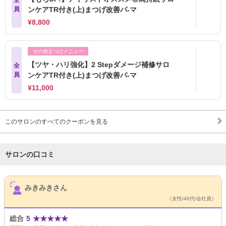
全
員
ンケアTR付き(上)まつげ改善パ-マ
¥8,800
その他まつげメニュー
【ツヤ・ハリ強化】2 Stepダメージ補修サロ
全
員
ンケアTR付き(上)まつげ改善パ-マ
¥11,000
このサロンのすべてのクーポンを見る
サロンの口コミ
サロンPick Up
みきみきさん
（女性/40代/会社員）
総合
5
★
★
★
★
★