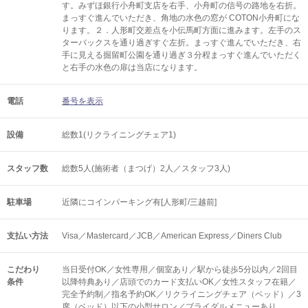
す。みずほ銀行小舟町支店を右手、小舟町の信号の路地を右折。
まっすぐ進んでいただき、角地の水色の窓が COTON小舟町にな
ります。２．人形町交差点を小伝馬町方面に進みます。左手のス
ターバックスを通り過ぎすぐ左折。まっすぐ進んでいただき、右
手に見える掘留町公園を通り過ぎ３分程まっすぐ進んでいただく
と右手の水色の扉は当店になります。
電話
番号を表示
設備
総数1(リクライニングチェア1)
スタッフ数
総数5人(施術者（まつげ）2人／スタッフ3人)
駐車場
近隣にコインパーキング有[人形町/三越前]
支払い方法
Visa／Mastercard／JCB／American Express／Diners Club
こだわり
当日受付OK／女性専用／個室あり／駅から徒歩5分以内／2回目
条件
以降特典あり／店頭でのカード支払いOK／女性スタッフ在籍／
完全予約制／指名予約OK／リクライニングチェア（ベッド）／3
席（ベッド）以下の小型サロン／ブライダルメニューあり