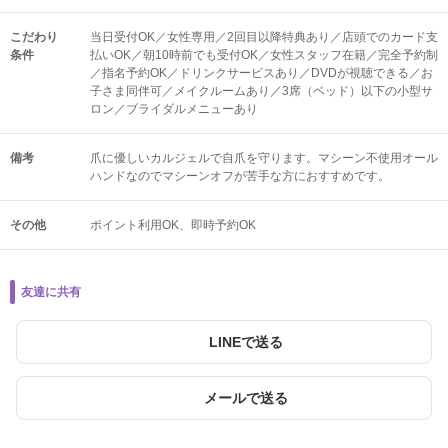
こだわり
当日受付OK／女性専用／2回目以降特典あり／店頭でのカード支
条件
払いOK／朝10時前でも受付OK／女性スタッフ在籍／完全予約制
／指名予約OK／ドリンクサービスあり／DVDが視聴できる／お
子さま同伴可／メイクルームあり／3席（ベッド）以下の小型サ
ロン／ブライダルメニューあり
備考
爪に優しいカルジェルで自爪を守ります。マシーン不使用オール
ハンドなのでマシーンオフが苦手な方におすすめです。
その他
ポイント利用OK
即時予約OK
友達に共有
LINEで送る
メールで送る