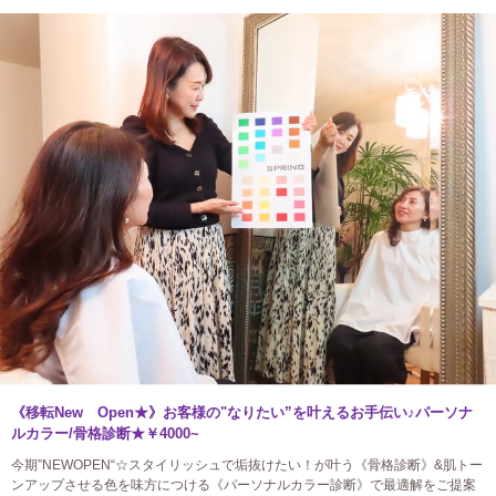
《移転New Open★》お客様の"なりたい”を叶えるお手伝い♪パーソナ
ルカラー/骨格診断★￥4000~
今期”NEWOPEN“☆スタイリッシュで垢抜けたい！が叶う《骨格診断》&肌トー
ンアップさせる色を味方につける《パーソナルカラー診断》で最適解をご提案