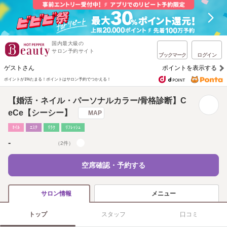
国内最大級の
サロン予約サイト
ブックマーク
ログイン
ゲストさん
ポイントを表示する
ポイントが1%たまる！
ポイントはサロン予約でつかえる！
【婚活・ネイル・パーソナルカラー/骨格診断】C
eCe【シーシー】
MAP
ﾈｲﾙ
ｴｽﾃ
ﾘﾗｸ
ﾘﾌﾚｯｼｭ
-
（2件）
空席確認・予約する
メニュー
サロン情報
トップ
スタッフ
口コミ