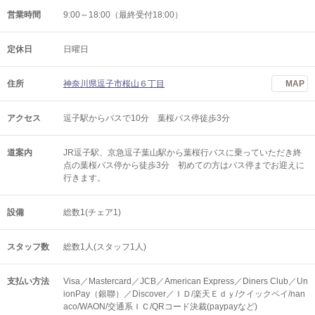
営業時間
9:00～18:00（最終受付18:00）
定休日
日曜日
住所
神奈川県逗子市桜山６丁目
MAP
アクセス
逗子駅からバスで10分 葉桜バス停徒歩3分
道案内
JR逗子駅、京急逗子葉山駅から葉桜行バスに乗っていただき終
点の葉桜バス停から徒歩3分 初めての方はバス停までお迎えに
行きます。
設備
総数1(チェア1)
スタッフ数
総数1人(スタッフ1人)
支払い方法
Visa／Mastercard／JCB／American Express／Diners Club／Un
ionPay（銀聯）／Discover／ＩＤ/楽天Ｅｄｙ/クイックペイ/nan
aco/WAON/交通系ＩＣ/QRコード決裁(paypayなど)