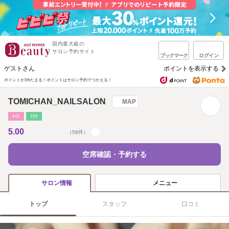
国内最大級の
サロン予約サイト
ブックマーク
ログイン
ゲストさん
ポイントを表示する
ポイントが1%たまる！
ポイントはサロン予約でつかえる！
TOMICHAN_NAILSALON
MAP
ﾈｲﾙ
ﾘﾗｸ
5.00
（58件）
空席確認・予約する
メニュー
サロン情報
トップ
スタッフ
口コミ