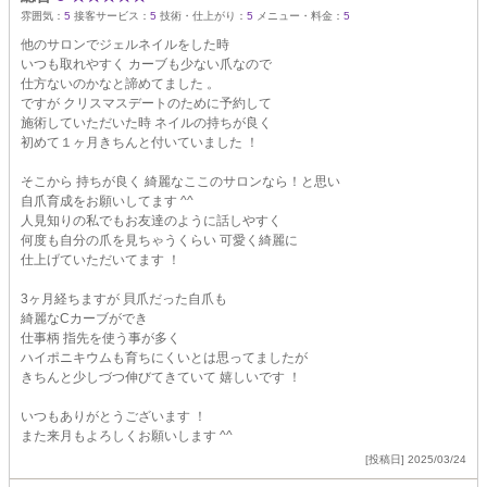
雰囲気：
5
接客サービス：
5
技術・仕上がり：
5
メニュー・料金：
5
他のサロンでジェルネイルをした時
いつも取れやすく カーブも少ない爪なので
仕方ないのかなと諦めてました 。
ですが クリスマスデートのために予約して
施術していただいた時 ネイルの持ちが良く
初めて１ヶ月きちんと付いていました ！
そこから 持ちが良く 綺麗なここのサロンなら！と思い
自爪育成をお願いしてます ^^
人見知りの私でもお友達のように話しやすく
何度も自分の爪を見ちゃうくらい 可愛く綺麗に
仕上げていただいてます ！
3ヶ月経ちますが 貝爪だった自爪も
綺麗なCカーブができ
仕事柄 指先を使う事が多く
ハイポニキウムも育ちにくいとは思ってましたが
きちんと少しづつ伸びてきていて 嬉しいです ！
いつもありがとうございます ！
また来月もよろしくお願いします ^^
[投稿日] 2025/03/24