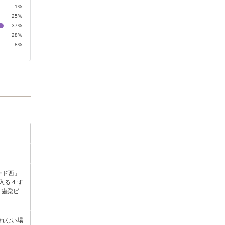
1%
25%
37%
28%
8%
ード西」
る 4.す
1歯朶ビ
られない場