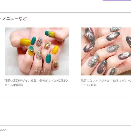
囲気・メニューなど
可愛い定額デザイン多数！個性的ネイル/立体3D
他店にないオリジナル「ぬるマグ」♪/
ネイル/西新宿
モード/新宿