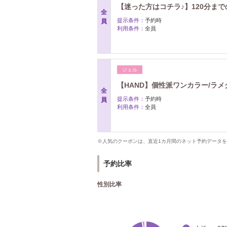
【迷った方はコチラ♪】120分まで
全
提示条件：
予約時
員
利用条件：
全員
ジェル
【HAND】個性派ワンカラー/ラメグ
全
提示条件：
予約時
員
利用条件：
全員
※人気のクーポンは、直近1カ月間のネット予約データ
予約比率
性別比率