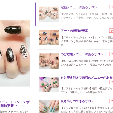
定額メニューのあるサロン
【定額デザイン￥4500～】豊富な定額コース
ドデザインを「定額」で楽しむなら“NURU”
中
アートの種類が豊富
【クリエイティブ×トレンド】シンプル～個性
イデザインな満足＆褒められネイル♪丁寧な接
気♪
つけ放題メニューのあるサロン
【90分＆120分つけ放題】ご希望に合わせた
のつけ放題メニュー♪やり放題コース￥9000
付け替え時オフ無料のメニューがある
【ソフトジェルオフ無料♪】幅広い持込デザイ
ご対応♪技術力とパーツの種類が自慢♪
長さ出しのできるサロン
コース♪トレンドデザ
ル～個性派／ハイデザ
／随時更新中
客で人気♪
【チップ長さ出し：1本￥550】折れてしまっ
季節やファッションに
話題のデザイン♪個性
えたい＆もう少し長さが欲しい！というお悩