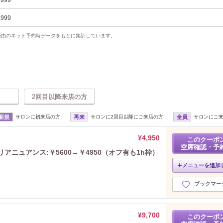
,999
,999
uty経由のネット予約時データをもとに集計しています。
2回目以降来店の方
新規
サロンに初来店の方
再来
サロンに2回目以降にご来店の方
全員
サロンにご
¥4,950
このクーポ
空席確認・予
アニュアンス:￥5600→￥4950（オフ有も1h枠）
メニューを追加
ブックマー
¥9,700
このクーポ