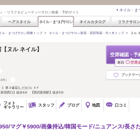
ネイル・ま
ン ・リラク＆ビューティーサロン検索・予約サイト
ヘアスタイル
ネイル・まつげサロン
ネイルカタログ
リラクサロ
イル・まつげサロン関東トップ
>
ネイル・まつげサロン新宿・高田馬場・代々木トップ
>
ヌル ネ
新宿【ヌル ネイル】
空席確認・予
◯
空席
本日
ブックマー
64件）
 第３歯朶(しだ)ビル ４Ｆ
【新宿西口】徒歩4分 【西武新宿駅】徒歩5分
フォト
スタッフ
ブログ
地図
口コミ
ギャラリー
50/マグ￥5900/画像持込/韓国モード/ニュアンス/長さだ