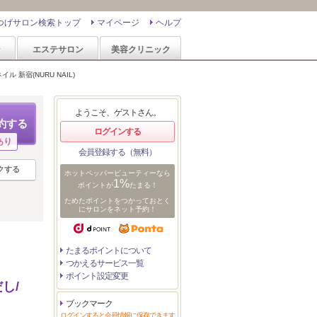
つげサロン検索トップ
マイページ
ヘルプ
ン
エステサロン
美容クリニック
イル 新宿(NURU NAIL)
ようこそ、ゲストさん。
約する
ログインする
あり
会員登録する（無料）
クする
ホットペッパービューティーなら
1%
ポイントが
たまる！
ためたポイントをつかっておとく
にサロンをネット予約！
たまるポイントについて
つかえるサービス一覧
ポイント設定変更
し/
ブックマーク
ログインすると会員情報に保存できます