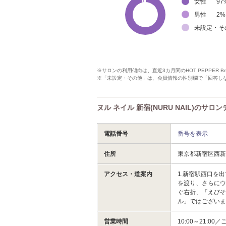
女性
97
男性
2
%
未設定・そ
※サロンの利用傾向は、直近3カ月間のHOT PEPPER 
※「未設定・その他」は、会員情報の性別欄で「回答し
ヌル ネイル 新宿(NURU NAIL)のサロ
電話番号
番号を表示
住所
東京都新宿区西新
アクセス・道案内
1.新宿駅西口を
を渡り、さらにウ
ぐ右折、「えびそば
ル」ではございま
営業時間
10:00～21