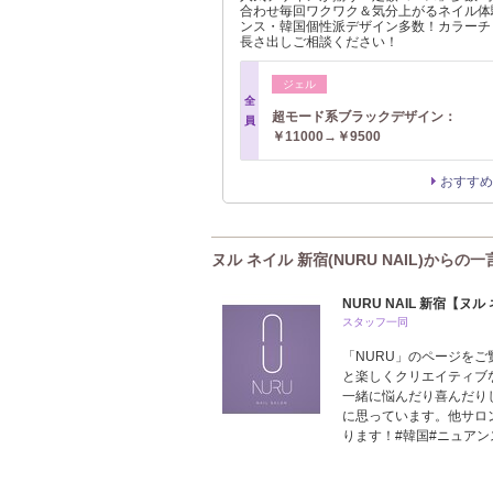
合わせ毎回ワクワク＆気分上がるネイル体
派ネイル♪韓国個性派ネイル♪自由度の高
ンス・韓国個性派デザイン多数！カラーチ
褒められる＆自慢したくなる指先に！￥45
長さ出しご相談ください！
ご用意しています！
ジェル
ジェル
アート
全
全
超モード系ブラックデザイン：
【迷った方はコチラ♪】120分までの
員
員
￥11000→￥9500
店してから相談クーポン￥7400～
おすすめ
おすすめ
ヌル ネイル 新宿(NURU NAIL)からの一
NURU NAIL 新宿【ヌル
スタッフ一同
「NURU」のページを
と楽しくクリエイティブ
一緒に悩んだり喜んだり
に思っています。他サロ
ります！#韓国#ニュアン