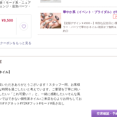
験！モード系・ニュア
さと満足行く仕上がりで
ェンジ・追加パーツ・
00～豊富なコースを
華やか系（イベント・ブライダル）が
¥9,500
¥9,700
【定額デザイン￥4500～】特別な記念日に♪
ラー・パーツで華やかネイル♪初回オフ無料＆
施術★来
約◎
クーポンをもっと見る
クーポンをもっと見る
言
 ネイル】
ご覧いただきありがとうございます！スタッフ一同、お客様
な時間を過ごしたいと考えています。ご要望を丁寧に伺い
したい♪「これ可愛い！」と、一緒に感動したい♪そんな風
ンではできない個性派ネイル♪ご来店を心よりお待ちしてお
ス#マグネット#Y2K#フット#モード#長さ出し
空席確認・予