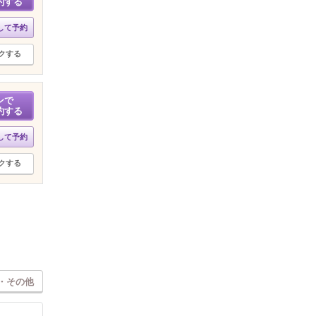
約する
して予約
クする
ンで
約する
して予約
クする
・その他