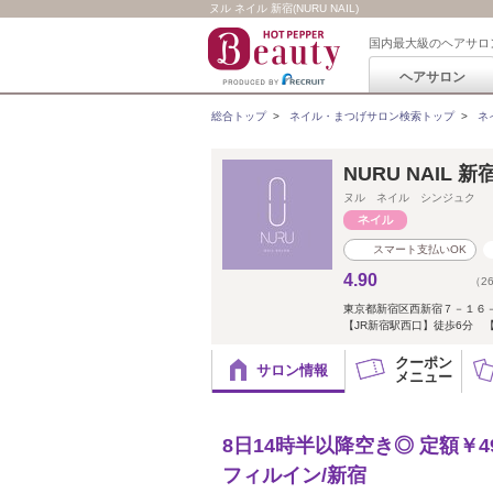
ヌル ネイル 新宿(NURU NAIL)
国内最大級のヘアサロ
ヘアサロン
総合トップ
>
ネイル・まつげサロン検索トップ
>
ネ
NURU NAIL 
ヌル ネイル シンジュク
スマート支払いOK
4.90
（2
東京都新宿区西新宿７－１６－１
【JR新宿駅西口】徒歩6分 
クーポン
サロン情報
メニュー
8日14時半以降空き◎ 定額￥49
フィルイン/新宿