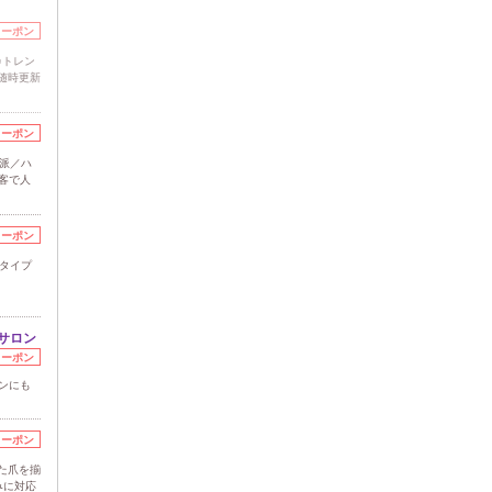
クーポン
♪トレン
／随時更新
クーポン
派／ハ
客で人
クーポン
2タイプ
～
サロン
クーポン
ンにも
クーポン
た爪を揃
みに対応