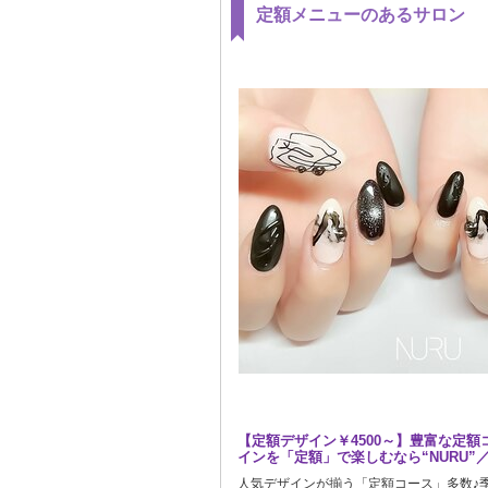
定額メニューのあるサロン
アートの種類が豊富
【定額デザイン￥4500～】豊富な定額
【クリエイティブ×トレンド】シンプ
インを「定額」で楽しむなら“NURU”
インな満足＆褒められネイル♪丁寧な接
人気デザインが揃う「定額コース」多数♪
周囲と絶対に被りたくない方必見！SNSで