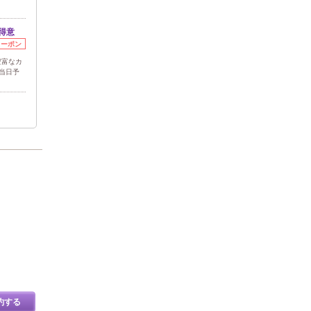
得意
クーポン
豊富なカ
当日予
約する