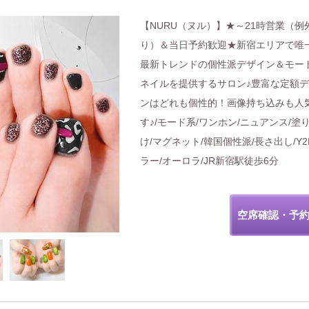
【NURU（ヌル）】★～21時営業（例
り）＆当日予約歓迎★新宿エリアで唯
最新トレンドの個性派デザイン＆モー
ネイルを提供するサロン♪豊富な定額
ンはどれも個性的！画像持ち込みも人
す♪/モード系/ワンホン/ニュアンス/塗
け/マグネット/韓国個性派/長さ出し/Y2
ラー/オーロラ/JR新宿駅徒歩6分
空席確認・予