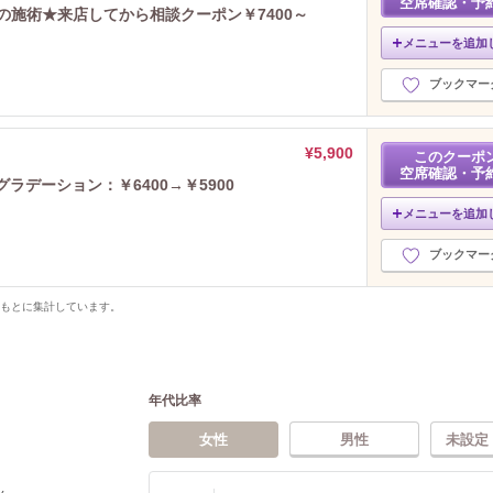
空席確認・予
の施術★来店してから相談クーポン￥7400～
メニューを追加
ブックマー
¥5,900
このクーポ
空席確認・予
ラデーション：￥6400→￥5900
メニューを追加
ブックマー
をもとに集計しています。
年代比率
女性
男性
未設定