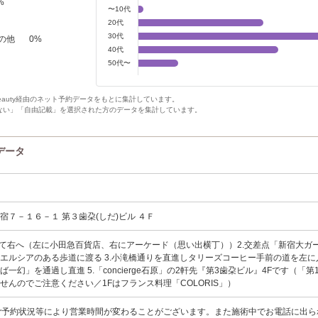
%
〜10代
20代
30代
の他
0
%
40代
50代〜
Beauty経由のネット予約データをもとに集計しています。
ない」「自由記載」を選択された方のデータを集計しています。
ンデータ
宿７－１６－１ 第３歯朶(しだ)ビル ４Ｆ
出て右へ（左に小田急百貨店、右にアーケード（思い出横丁））2.交差点「新宿大ガ
エルシアのある歩道に渡る 3.小滝橋通りを直進しタリーズコーヒー手前の道を左に入
一幻」を通過し直進 5.「concierge石原」の2軒先『第3歯朶ビル』4Fです（「第
せんのでご注意ください／1Fはフランス料理「COLORIS」）
:00／ご予約状況等により営業時間が変わることがございます。また施術中でお電話に出