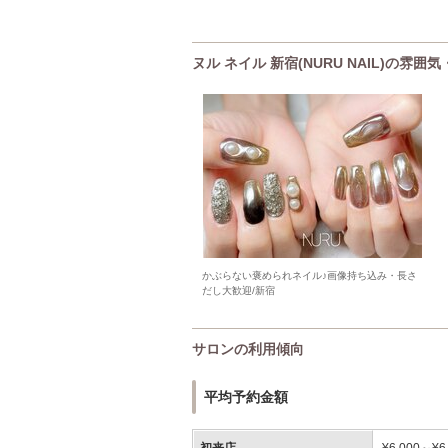
ヌル ネイル 新宿(NURU NAIL)の雰
かぶらない褒められネイル♪画像持ち込み・長さ
だし大歓迎/新宿
サロンの利用傾向
平均予約金額