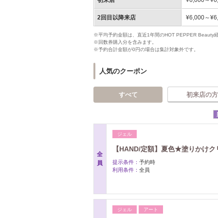
初来店
¥6,000～¥6
2回目以降来店
¥6,000～¥6
※平均予約金額は、直近1年間のHOT PEPPER Bea
※回数券購入分を含みます。
※予約合計金額が0円の場合は集計対象外です。
人気のクーポン
すべて
初来店の方
ジェル
【HAND/定額】夏色★塗りかけクリ
全
提示条件：
予約時
員
利用条件：
全員
ジェル
アート