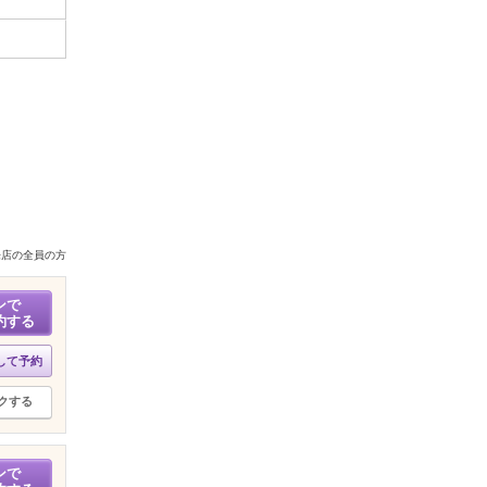
来店の全員の方
ンで
約する
して予約
クする
ンで