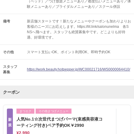
（ベッド）／つけ放題メニューあり／都度払いメニューあり／体
験メニューあり／ブライダルメニューあり／スクール併設
備考
新店舗スタートです！新たなメニューやクーポンも加わりよりお
客様のニーズにお応えします。https://lit.link/salonunelma 各S
NSへ飛べます。スタッフも絶賛募集中です。どこよりも好待
遇、好環境です。
その他
スマート支払いOK
ポイント利用OK
即時予約OK
スタッフ
https://work.beauty.hotpepper.jp/WC00021716/WS0000064410/
募集
クーポン
まつエク
その他まつげメニュー
人気No.1☆次世代まつげパーマ(束感美容液コ
新
規
ーティング付き)ペア予約OK￥2990
¥2,990