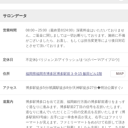
サロンデータ
営業時間
08:00～25:00（最終受付24:00）深夜料金はいただいておりませ
ん。ご返金に関しましては一切お断りしております。施術に不備
がございましたら、お直し、もしくは担当変更等により後日対応
とさせて頂いております。
定休日
不定休[パリジェンヌ/アイラッシュ/まつげパーマ/アイブロウ]
住所
福岡県福岡市博多区博多駅前３-9-15 飯田ビル1階
MAP
アクセス
博多駅徒歩5分/祇園駅徒歩8分/天神駅徒歩27分◆明治公園すぐ♪
道案内
博多駅博多口を出て正面、福岡銀行方面の博多駅前通りをまっす
ぐ道なりに進みます。博多駅前2丁目の信号を左折いたします。
道なりに進んでいただくと二つ目の交差点を左折いたします（博
多駅前63号線）左手には一幸舎本店が見え、右手にはファミリ
ーマートが見えます。ファミリーマートをめがけて右折して頂き
ます。ファミリーマートに到着しましたら左折しまして、５０M