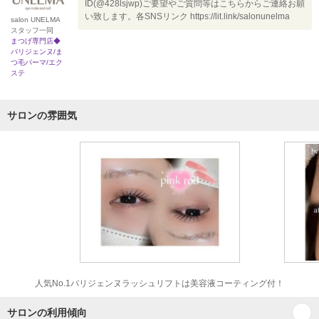
ID(@428lsjwp)ご要望やご質問等はこちらからご連絡お願
い致します。各SNSリンク https://lit.link/salonunelma
salon UNELMA
スタッフ一同
まつげ専門店◆
パリジェンヌ/ま
つ毛パーマ/エク
ステ
サロンの雰囲気
人気No.1パリジェンヌラッシュリフトは美容液コーティング付！
サロンの利用傾向