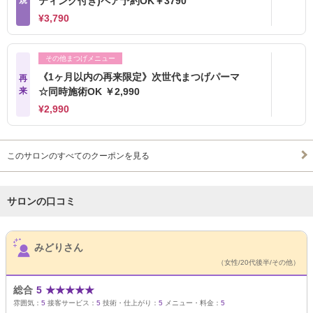
規
ティング付き)ペア予約OK￥3790
¥3,790
その他まつげメニュー
《1ヶ月以内の再来限定》次世代まつげパーマ
再
来
☆同時施術OK ￥2,990
¥2,990
このサロンのすべてのクーポンを見る
サロンの口コミ
サロンPick Up
みどりさん
（女性/20代後半/その他）
総合
5
★
★
★
★
★
雰囲気：
5
接客サービス：
5
技術・仕上がり：
5
メニュー・料金：
5