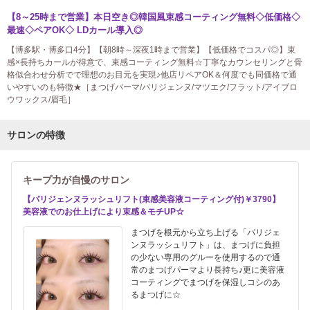
【8～25時まで営業】本日空き◎韓国風束感コーティング無料◇低価格◇
最速◇ペアOK◇ LDカール導入◎
【博多駅・博多口4分】【朝8時～深夜1時まで営業】【低価格でコスパ◎】束
感×長持ちカールが得意で、束感コーティング無料☆丁寧なカウンセリングと骨
格似合わせ分析でで理想のお目元を実現♪他店リペアOK＆何度でも同価格で通
いやすいのも特徴★［まつげパーマ/パリジェンヌ/マツエク/フラット/アイブロ
ウワックス/眉毛］
サロンの特徴
キープ力が自慢のサロン
【パリジェンヌラッシュリフト(束感美容液コーティング付)￥3790】
美容液でのお仕上げにより束感＆モチUP☆
まつげを根元から立ち上げる「パリジェ
ンヌラッシュリフト」は、まつげに負担
の少ない専用のグルーを使用するので通
常のまつげパーマより長持ち♪更に美容液
コーティングでまつげを保湿しコシのあ
るまつげに☆