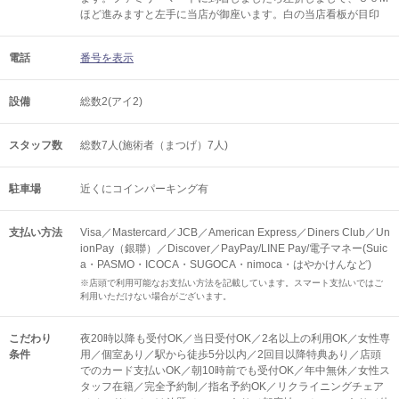
ほど進みますと左手に当店が御座います。白の当店看板が目印
電話
番号を表示
設備
総数2(アイ2)
スタッフ数
総数7人(施術者（まつげ）7人)
駐車場
近くにコインパーキング有
支払い方法
Visa／Mastercard／JCB／American Express／Diners Club／Un
ionPay（銀聯）／Discover／PayPay/LINE Pay/電子マネー(Suic
a・PASMO・ICOCA・SUGOCA・nimoca・はやかけんなど)
※店頭で利用可能なお支払い方法を記載しています。スマート支払いではご
利用いただけない場合がございます。
こだわり
夜20時以降も受付OK／当日受付OK／2名以上の利用OK／女性専
条件
用／個室あり／駅から徒歩5分以内／2回目以降特典あり／店頭
でのカード支払いOK／朝10時前でも受付OK／年中無休／女性ス
タッフ在籍／完全予約制／指名予約OK／リクライニングチェア