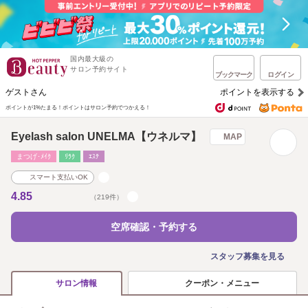
国内最大級の
サロン予約サイト
ブックマーク
ログイン
ゲストさん
ポイントを表示する
ポイントが1%たまる！
ポイントはサロン予約でつかえる！
Eyelash salon UNELMA【ウネルマ】
MAP
まつげ･ﾒｲｸ
ﾘﾗｸ
ｴｽﾃ
スマート支払いOK
4.85
（219件）
空席確認・予約する
スタッフ募集を見る
クーポン・メニュー
サロン情報