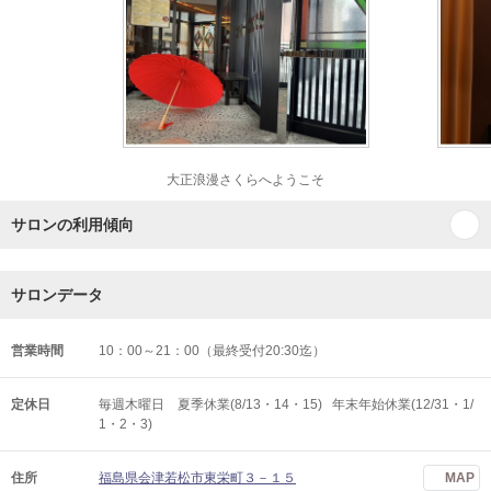
大正浪漫さくらへようこそ
サロンの利用傾向
サロンデータ
営業時間
10：00～21：00（最終受付20:30迄）
定休日
毎週木曜日 夏季休業(8/13・14・15) 年末年始休業(12/31・1/
1・2・3)
住所
福島県会津若松市東栄町３－１５
MAP