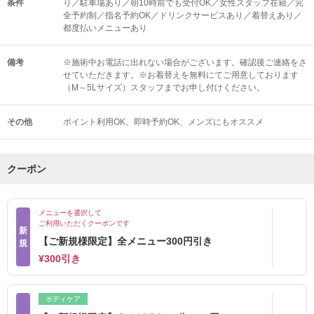
条件
り／駐車場あり／朝10時前でも受付OK／女性スタッフ在籍／完
全予約制／指名予約OK／ドリンクサービスあり／着替えあり／
都度払いメニューあり
備考
※施術中お電話に出れない場合がございます。確認後ご連絡をさ
せていただきます。※お着替えを無料にてご用意しております
（M～5Lサイズ）スタッフまでお申し付けください。
その他
ポイント利用OK
即時予約OK
メンズにもオススメ
クーポン
メニューを選択して
ご利用いただくクーポンです
新
【ご新規様限定】全メニュー300円引き
規
¥300引き
ボディケア