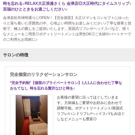
時を忘れる♪RELAX大正浪漫さくら 会津店◎大正時代にタイムスリップ♪
至福のひとときをお過ごしください♪
会津若松市神明通りにOPEN！【完全個室】大正ロマンをコンセプトにゆった
りと落ち着いた雰囲気の中、心地よい時間をお楽しみください♪丁寧な接客と技
術で、極上の癒しをご提供いたします。英国式リフレやヘッドスパなど、様々
なメニューをご用意◎ボディトリートメントは男性OK◎ご夫婦やパートナーで
のご利用もお気軽に♪
サロンの特徴
完全個室のリラクゼーションサロン
*完全予約制*【個室のプライベートサロン】1人1人に合わせた丁寧な
おもてなし 時を忘れる贅沢なひと時を♪
お客様の要望に沿ってほぐしていきま
す。力加減もご要望やお好みに合わせて
調整可能。ボディトリートメント/英国式
リフレ/ハンドリフレ/ヘッドスパ/もみほぐ
しなどメニューも豊富◎