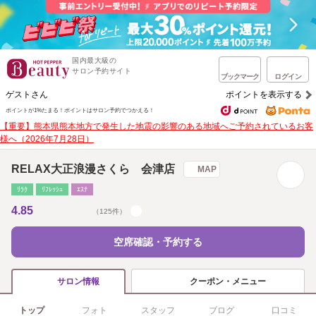
国内最大級の
サロン予約サイト
ブックマーク
ログイン
ゲストさん
ポイントを表示する
ポイントが1%たまる！
ポイントはサロン予約でつかえる！
【重要】熊本県熊本地方で発生した地震の影響のある地域へご予約されているお客
様へ（2026年7月28日）
RELAX大正浪漫さくら 会津店
MAP
ﾘﾗｸ
ﾘﾌﾚｯｼｭ
ｴｽﾃ
4.85
（125件）
空席確認・予約する
クーポン・メニュー
サロン情報
トップ
フォト
スタッフ
ブログ
口コミ