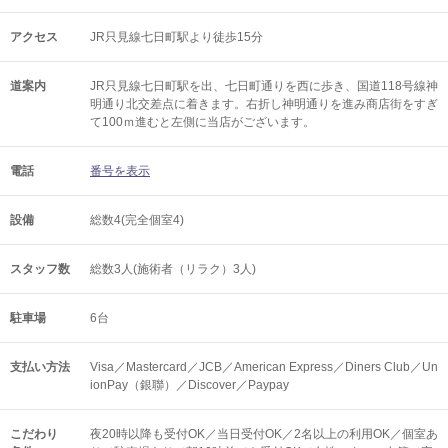
アクセス
JR只見線七日町駅より徒歩15分
道案内
JR只見線七日町駅を出、七日町通りを西に歩き、国道118号線神
明通り北交差点に着きます。右折し神明通りを進み商店街をすぎ
て100ｍ進むと左側に当店がございます。
電話
番号を表示
設備
総数4(完全個室4)
スタッフ数
総数3人(施術者（リラク）3人)
駐車場
6台
支払い方法
Visa／Mastercard／JCB／American Express／Diners Club／Un
ionPay（銀聯）／Discover／Paypay
こだわり
夜20時以降も受付OK／当日受付OK／2名以上の利用OK／個室あ