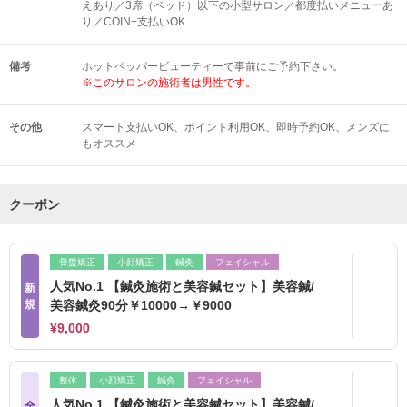
えあり／3席（ベッド）以下の小型サロン／都度払いメニューあ
り／COIN+支払いOK
備考
ホットペッパービューティーで事前にご予約下さい。
※このサロンの施術者は男性です。
その他
スマート支払いOK
ポイント利用OK
即時予約OK
メンズに
もオススメ
クーポン
骨盤矯正
小顔矯正
鍼灸
フェイシャル
人気No.1 【鍼灸施術と美容鍼セット】美容鍼/
新
規
美容鍼灸90分￥10000→￥9000
¥9,000
整体
小顔矯正
鍼灸
フェイシャル
人気No.1 【鍼灸施術と美容鍼セット】美容鍼/
全