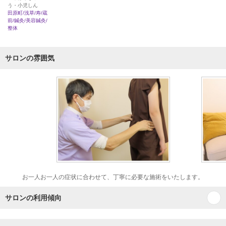
う・小児しん
田原町/浅草/寿/蔵
前/鍼灸/美容鍼灸/
整体
サロンの雰囲気
お一人お一人の症状に合わせて、丁寧に必要な施術をいたします。
サロンの利用傾向