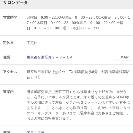
サロンデータ
営業時間
月曜日 9:00～22:00火曜日 9：00～22：00水曜日 9：00～1
7：00木曜日 9：00～22：00金曜日 9：00～22：00 土曜
日 9：00～22：00日曜日・祝日9:00～17:00
定休日
不定休
住所
東京都台東区寿２－８－１４
MAP
アクセス
銀座線田原町駅 徒歩2分、TX浅草駅 徒歩6分、都営浅草線浅草駅
徒歩８分
道案内
田原町駅交差点（寿四丁目）から浅草通りを上野方面に向かう
と、右手にアパホテルが見えます。すぐ近くの交差点をKOKOホ
テルの側に渡って左折、そこから３０メートルほど歩いた右手に
あります。（ことぶきこども園通り沿い） 向かいの道路に３台
のパーキングメーターあります（駐車料金はお客さまご負担）。
お店の前に自転車置けます。