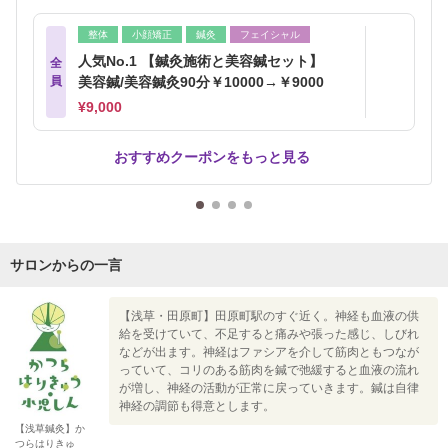
整体
小顔矯正
鍼灸
フェイシャル
人気No.1 【鍼灸施術と美容鍼セット】
全
員
美容鍼/美容鍼灸90分￥10000→￥9000
¥9,000
おすすめクーポンをもっと見る
サロンからの一言
【浅草・田原町】田原町駅のすぐ近く。神経も血液の供
給を受けていて、不足すると痛みや張った感じ、しびれ
などが出ます。神経はファシアを介して筋肉ともつなが
っていて、コリのある筋肉を鍼で弛緩すると血液の流れ
が増し、神経の活動が正常に戻っていきます。鍼は自律
神経の調節も得意とします。
【浅草鍼灸】か
つらはりきゅ