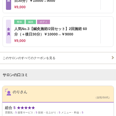
規
日30分）￥10000→9000
¥9,000
整体
鍼灸
ボディ
人気No.3【鍼灸施術/2回セット】2回施術 60
全
員
分（＋後日30分）￥10000→￥9000
¥9,000
このサロンのすべてのクーポンを見る
サロンの口コミ
サロンPick Up
のりさん
（女性/50代）
総合
5
★
★
★
★
★
雰囲気：
5
接客サービス：
5
技術・仕上がり：
5
メニュー・料金：
5