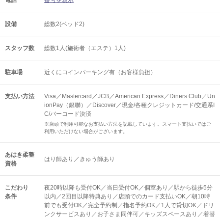
電話
番号を表示
設備
総数2(ベッド2)
スタッフ数
総数1人(施術者（エステ）1人)
駐車場
近くにコインパーキング有（お客様負担）
支払い方法
Visa／Mastercard／JCB／American Express／Diners Club／Un
ionPay（銀聯）／Discover／現金/各種クレジットカード/交通系I
C/バーコード決済
※店頭で利用可能なお支払い方法を記載しています。スマート支払いではご
利用いただけない場合がございます。
あはき柔整
はり師あり／きゅう師あり
資格
こだわり
夜20時以降も受付OK／当日受付OK／個室あり／駅から徒歩5分
条件
以内／2回目以降特典あり／店頭でのカード支払いOK／朝10時
前でも受付OK／完全予約制／指名予約OK／1人で貸切OK／ドリ
ンクサービスあり／お子さま同伴可／キッズスペースあり／着替