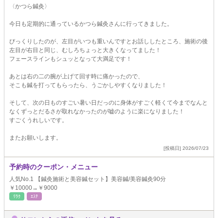
〈かつら鍼灸〉
今日も定期的に通っているかつら鍼灸さんに行ってきました。
びっくりしたのが、左目がいつも重いんですとお話ししたところ、施術の後
左目が右目と同じ、むしろちょっと大きくなってました！
フェースラインもシュッとなって大満足です！
あとは右の二の腕が上げて回す時に痛かったので、
そこも鍼を打ってもらったら、うごかしやすくなりました！
そして、次の日ものすごい暑い日だっのに身体がすごく軽くて今までなんと
なくずっとだるさが取れなかったのが嘘のように楽になりました！
すごくうれしいです。
またお願いします。
[投稿日] 2026/07/23
予約時のクーポン・メニュー
人気No.1 【鍼灸施術と美容鍼セット】美容鍼/美容鍼灸90分
￥10000→￥9000
ﾘﾗｸ
ｴｽﾃ