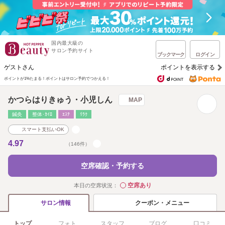
国内最大級の
サロン予約サイト
ブックマーク
ログイン
ゲストさん
ポイントを表示する
ポイントが1%たまる！
ポイントはサロン予約でつかえる！
かつらはりきゅう・小児しん
MAP
鍼灸
整体･ｶｲﾛ
ｴｽﾃ
ﾘﾗｸ
スマート支払いOK
4.97
（146件）
空席確認・予約する
空席あり
本日の空席状況：
◯
クーポン・メニュー
サロン情報
トップ
フォト
スタッフ
ブログ
口コミ