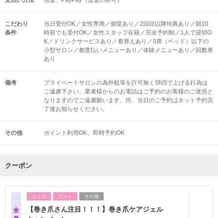
支払い方法
現金、PayPay（送金のみ可）
こだわり
当日受付OK／女性専用／個室あり／2回目以降特典あり／朝10
条件
時前でも受付OK／女性スタッフ在籍／完全予約制／1人で貸切O
K／ドリンクサービスあり／着替えあり／3席（ベッド）以下の
小型サロン／都度払いメニューあり／体験メニューあり／回数券
あり
備考
プライベートサロンの為外観等を許可無くSNSで上げる行為は
ご遠慮下さい。業者様からのお電話はご予約のお客様のご迷惑と
なりますのでご遠慮願います。尚、当日のご予約はネット予約完
了後お知らせください。
その他
ポイント利用OK
即時予約OK
クーポン
ジェル
フット
その他
【巻き爪さん注目！！！】巻き爪ケアジェル
全