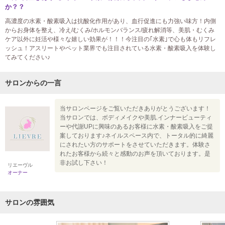
か？？
高濃度の水素・酸素吸入は抗酸化作用があり、血行促進にも力強い味方！内側
からお身体を整え、冷え/むくみ/ホルモンバランス/疲れ解消等、美肌・むくみ
ケア以外に妊活や様々な嬉しい効果が！！！今注目の｢水素｣で心も体もリフレ
ッシュ！アスリートやペット業界でも注目されている水素・酸素吸入を体験し
てみてください♪
サロンからの一言
当サロンページをご覧いただきありがとうございます！
当サロンでは、ボディメイクや美肌.インナービューティ
ーや代謝UPに興味のあるお客様に水素・酸素吸入をご提
案しております♪ネイルスペース内で、トータル的に綺麗
にされたい方のサポートをさせていただきます。体験さ
れたお客様から続々と感動のお声を頂いております。是
非お試し下さい！
リエーヴル
オーナー
サロンの雰囲気