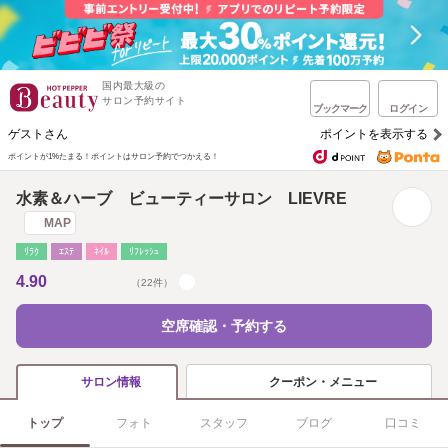
国内最大級の
サロン予約サイト
ブックマーク
ログイン
ゲストさん
ポイントを表示する
ポイントが1%たまる！
ポイントはサロン予約でつかえる！
水素＆ハーブ ビューティーサロン LIEVRE
MAP
ﾘﾗｸ
ｴｽﾃ
ﾈｲﾙ
ﾘﾌﾚｯｼｭ
4.90
（22件）
空席確認・予約する
クーポン・メニュー
サロン情報
トップ
フォト
スタッフ
ブログ
口コミ