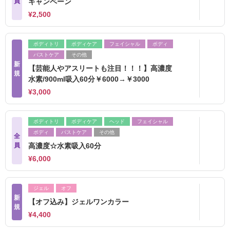
員
キャンペーン
¥2,500
ボディトリ
ボディケア
フェイシャル
ボディ
バストケア
その他
新
【芸能人やアスリートも注目！！！】高濃度
規
水素/900ml吸入60分￥6000→￥3000
¥3,000
ボディトリ
ボディケア
ヘッド
フェイシャル
ボディ
バストケア
その他
全
員
高濃度☆水素吸入60分
¥6,000
ジェル
オフ
新
【オフ込み】ジェルワンカラー
規
¥4,400