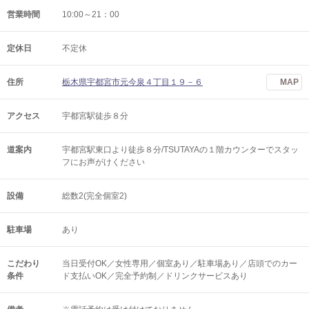
営業時間
10:00～21：00
定休日
不定休
住所
栃木県宇都宮市元今泉４丁目１９－６
MAP
アクセス
宇都宮駅徒歩８分
道案内
宇都宮駅東口より徒歩８分/TSUTAYAの１階カウンターでスタッ
フにお声がけください
設備
総数2(完全個室2)
駐車場
あり
こだわり
当日受付OK／女性専用／個室あり／駐車場あり／店頭でのカー
条件
ド支払いOK／完全予約制／ドリンクサービスあり