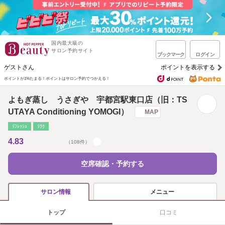
国内最大級の
サロン予約サイト
ブックマーク
ログイン
ゲストさん
ポイントを表示する
ポイントが1%たまる！
ポイントはサロン予約でつかえる！
よもぎ蒸し うさぎや 宇都宮駅東口店（旧：TS
UTAYA Conditioning YOMOGI）
MAP
ﾘﾌﾚｯｼｭ
ﾘﾗｸ
4.83
（108件）
空席確認・予約する
メニュー
サロン情報
トップ
口コミ