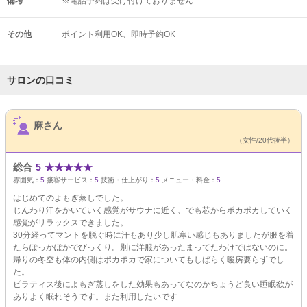
備考
※電話予約は受け付けておりません
その他
ポイント利用OK
即時予約OK
サロンの口コミ
サロンPick Up
麻さん
（女性/20代後半）
総合
5
★
★
★
★
★
雰囲気：
5
接客サービス：
5
技術・仕上がり：
5
メニュー・料金：
5
はじめてのよもぎ蒸しでした。
じんわり汗をかいていく感覚がサウナに近く、でも芯からポカポカしていく
感覚がリラックスできました。
30分経ってマントを脱ぐ時に汗もあり少し肌寒い感じもありましたが服を着
たらぽっかぽかでびっくり。別に洋服があったまってたわけではないのに。
帰りの冬空も体の内側はポカポカで家についてもしばらく暖房要らずでし
た。
ピラティス後によもぎ蒸しをした効果もあってなのかちょうど良い睡眠欲が
ありよく眠れそうです。また利用したいです