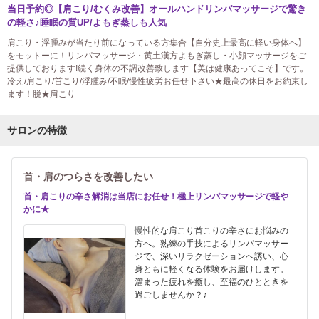
当日予約◎【肩こり/むくみ改善】オールハンドリンパマッサージで驚き
の軽さ♪睡眠の質UP/よもぎ蒸しも人気
肩こり・浮腫みが当たり前になっている方集合【自分史上最高に軽い身体へ】
をモットーに！リンパマッサージ・黄土漢方よもぎ蒸し・小顔マッサージをご
提供しております!続く身体の不調改善致します【美は健康あってこそ】です。
冷え/肩こり/首こり/浮腫み/不眠/慢性疲労お任せ下さい★最高の休日をお約束し
ます！脱★肩こり
サロンの特徴
首・肩のつらさを改善したい
首・肩こりの辛さ解消は当店にお任せ！極上リンパマッサージで軽や
かに★
慢性的な肩こり首こりの辛さにお悩みの
方へ。熟練の手技によるリンパマッサー
ジで、深いリラクゼーションへ誘い、心
身ともに軽くなる体験をお届けします。
溜まった疲れを癒し、至福のひとときを
過ごしませんか？♪