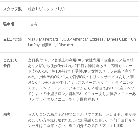
スタッフ数
総数1人(スタッフ1人)
駐車場
1台有
支払い方法
Visa／Mastercard／JCB／American Express／Diners Club／Un
ionPay（銀聯）／Discover
こだわり
当日受付OK／2名以上の利用OK／女性専用／個室あり／駐車場
条件
あり／駅から徒歩5分以内／2回目以降特典あり／店頭でのカー
ド支払いOK／朝10時前でも受付OK／女性スタッフ在籍／完全予
約制／指名予約OK／1人で貸切OK／ドリンクサービスあり／喫
煙OK／お子さま同伴可／キッズスペースあり／リクライニング
チェア（ベッド）／メイクルームあり／着替えあり／3席（ベッ
ド）以下の小型サロン／都度払いメニューあり／体験メニューあ
り／ブライダルメニューあり／回数券あり
備考
個人サロンの為ご予約時間に合わせてご来店下さいませ。車が停
めにくい方や道に迷われた方はお電話ください。※前日当日キャ
ンセルはご遠慮下さい。※ご紹介のみ男性の方（＋1,000）