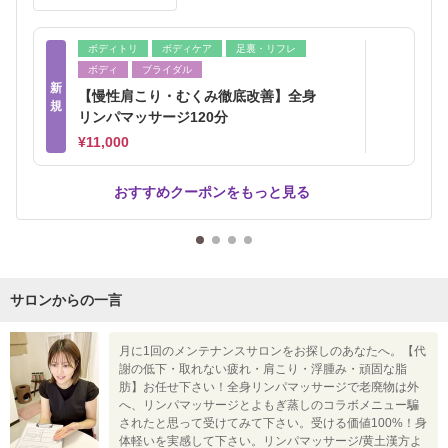
ボディトリ
ボディケア
足裏・リフレ
ボディ
ブライダル
新
【慢性肩こり・むくみ徹底改善】全身
規
リンパマッサージ120分
¥11,000
おすすめクーポンをもっと見る
サロンからの一言
月に1回のメンテナンスサロンをお探しのあなたへ。【代
謝の低下・取れない疲れ・肩こり・浮腫み・頑固な脂
肪】お任せ下さい！全身リンパマッサージで老廃物は外
へ、リンパマッサージとよもぎ蒸しのコラボメニュー騙
されたと思って受けてみて下さい。受ける価値100%！身
体軽いを実感して下さい。リンパマッサージ/黄土漢方よ