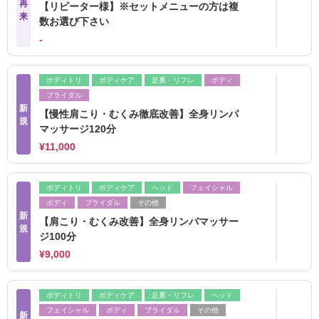
再
【リピーター様】※セットメニューの方は複
来
数お選び下さい
‐
ボディトリ
ボディケア
足裏・リフレ
ボディ
ブライダル
新
【慢性肩こり・むくみ徹底改善】全身リンパ
規
マッサージ120分
¥11,000
ボディトリ
ボディケア
ヘッド
フェイシャル
ボディ
ブライダル
その他
新
【肩こり・むくみ改善】全身リンパマッサー
規
ジ100分
¥9,000
ボディトリ
ボディケア
足裏・リフレ
ヘッド
フェイシャル
ボディ
ブライダル
その他
新