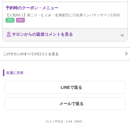
予約時のクーポン・メニュー
【人気No.1】肩こり・むくみ・全身疲労に◎全身リンパマッサージ120分
ﾘﾗｸ
ｴｽﾃ
サロンからの返信コメントを見る
このサロンのすべての口コミを見る
友達に共有
LINEで送る
メールで送る
口コミ平均点：
4.94
（96件）