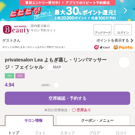
国内最大級の
サロン予約サイト
ブックマーク
ログイン
ゲストさん
ポイントを表示する
ポイントが1%たまる！
ポイントはサロン予約でつかえる！
privatesalon Lea よもぎ蒸し・リンパマッサー
ジ・フェイシャル
MAP
ﾘﾗｸ
ｴｽﾃ
4.94
（96件）
空席確認・予約する
空席あり
本日の空席状況：
◯
クーポン・メニュー
サロン情報
トップ
フォト
スタッフ
ブログ
口コミ