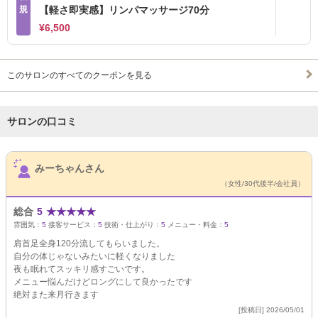
規
【軽さ即実感】リンパマッサージ70分
¥6,500
このサロンのすべてのクーポンを見る
サロンの口コミ
サロンPick Up
みーちゃんさん
（女性/30代後半/会社員）
総合
5
★
★
★
★
★
雰囲気：
5
接客サービス：
5
技術・仕上がり：
5
メニュー・料金：
5
肩首足全身120分流してもらいました。
自分の体じゃないみたいに軽くなりました
夜も眠れてスッキリ感すごいです。
メニュー悩んだけどロングにして良かったです
絶対また来月行きます
[投稿日] 2026/05/01