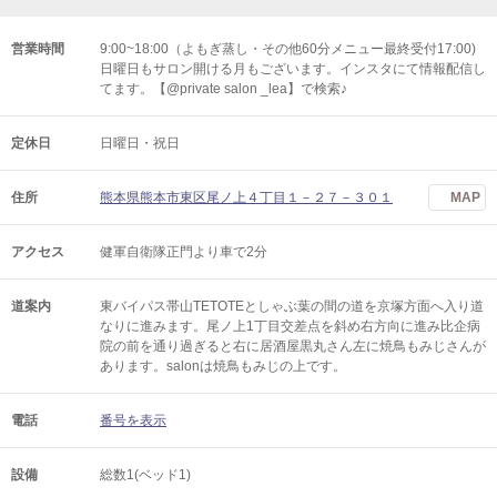
営業時間
9:00~18:00（よもぎ蒸し・その他60分メニュー最終受付17:00)
日曜日もサロン開ける月もございます。インスタにて情報配信し
てます。【@private salon _lea】で検索♪
定休日
日曜日・祝日
住所
熊本県熊本市東区尾ノ上４丁目１－２７－３０１
MAP
アクセス
健軍自衛隊正門より車で2分
道案内
東バイパス帯山TETOTEとしゃぶ葉の間の道を京塚方面へ入り道
なりに進みます。尾ノ上1丁目交差点を斜め右方向に進み比企病
院の前を通り過ぎると右に居酒屋黒丸さん左に焼鳥もみじさんが
あります。salonは焼鳥もみじの上です。
電話
番号を表示
設備
総数1(ベッド1)