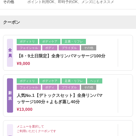
その他
ポイント利用OK
即時予約OK
メンズにもオススメ
クーポン
ボディトリ
ボディケア
足裏・リフレ
フェイシャル
ボディ
ブライダル
その他
全
員
【8・9土日限定】全身リンパマッサージ100分
¥9,000
ボディトリ
ボディケア
足裏・リフレ
ヘッド
フェイシャル
ボディ
ブライダル
その他
新
人気No.1【デトックスセット】全身リンパマ
規
ッサージ100分＋よもぎ蒸し40分
¥13,000
メニューを選択して
ご利用いただくクーポンです