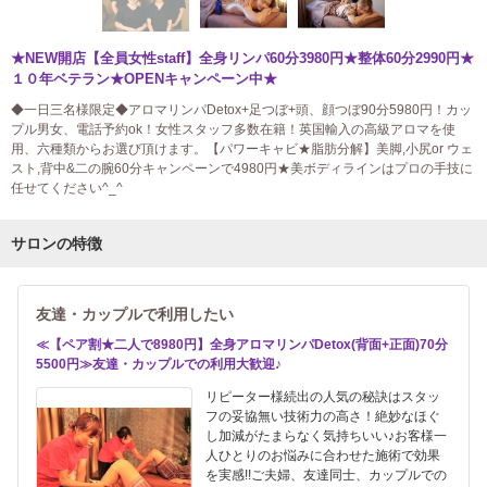
★NEW開店【全員女性staff】全身リンパ60分3980円★整体60分2990円★
１０年ベテラン★OPENキャンペーン中★
◆一日三名様限定◆アロマリンパDetox+足つぼ+頭、顔つぼ90分5980円！カッ
プル男女、電話予約ok！女性スタッフ多数在籍！英国輸入の高級アロマを使
用、六種類からお選び頂けます。【パワーキャビ★脂肪分解】美脚,小尻or ウェ
スト,背中&二の腕60分キャンペーンで4980円★美ボディラインはプロの手技に
任せてください^_^
サロンの特徴
友達・カップルで利用したい
≪【ペア割★二人で8980円】全身アロマリンパDetox(背面+正面)70分
5500円≫友達・カップルでの利用大歓迎♪
リピーター様続出の人気の秘訣はスタッ
フの妥協無い技術力の高さ！絶妙なほぐ
し加減がたまらなく気持ちいい♪お客様一
人ひとりのお悩みに合わせた施術で効果
を実感!!ご夫婦、友達同士、カップルでの