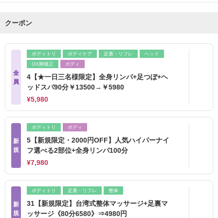
クーポン
ボディトリ
ボディケア
足裏・リフレ
ヘッド
OX脚矯正
ボディ
全
4【★一日三名様限定】全身リンパ+足つぼ+ヘ
員
ッドスパ90分￥13500→￥5980
¥5,980
ボディトリ
ボディ
5【新規限定・2000円OFF】人気ハイパーナイ
新
規
フ選べる2部位+全身リンパ100分
¥7,980
ボディトリ
足裏・リフレ
整体
31【新規限定】台湾式整体マッサージ+足裏マ
新
規
ッサージ《80分6580》⇒4980円