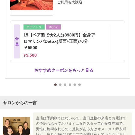
ご利用も大歓迎！
ボディトリ
ボディ
15【ペア割で★2人分8980円】全身ア
全
ロマリンパDetox(反面+正面)70分
員
￥5500
¥5,500
おすすめクーポンをもっと見る
サロンからの一言
当店は予約制ではないので、当日直接の来店とお電話で
の予約も承っております…女性スタッフが多数在籍で、
男性に施術されるのに抵抗がある方はオススメ！錦糸町
駅近、疲れた時にはすぐにでも駆け込んでいただけるサ