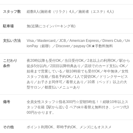
スタッフ数
総数8人(施術者（リラク）4人／施術者（エステ）4人)
駐車場
無(近隣にコインパーキング有)
支払い方法
Visa／Mastercard／JCB／American Express／Diners Club／Un
ionPay（銀聯）／Discover／paypay OK★手数料無料
こだわり
夜20時以降も受付OK／当日受付OK／2名以上の利用OK／駅から
条件
徒歩5分以内／2回目以降特典あり／店頭でのカード支払いOK／
始発まで営業している／朝10時前でも受付OK／年中無休／女性
スタッフ在籍／指名予約OK／1人で貸切OK／ドリンクサービス
あり／お子さま同伴可／着替えあり／10席（ベッド）以上の大
型サロン／都度払いメニューあり
備考
全員女性スタッフ☆指名300円☆翌朝5時迄！！経験10年以上ス
タッフ在籍【駅から近い】ペアok※着替え無料付き、シーツ代3
00円かかります。
その他
ポイント利用OK
即時予約OK
メンズにもオススメ