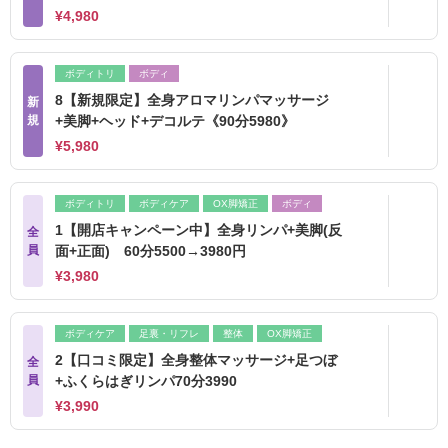
¥4,980
ボディトリ
ボディ
8【新規限定】全身アロマリンパマッサージ
新
規
+美脚+ヘッド+デコルテ《90分5980》
¥5,980
ボディトリ
ボディケア
OX脚矯正
ボディ
1【開店キャンペーン中】全身リンパ+美脚(反
全
員
面+正面) 60分5500→3980円
¥3,980
ボディケア
足裏・リフレ
整体
OX脚矯正
2【口コミ限定】全身整体マッサージ+足つぼ
全
員
+ふくらはぎリンパ70分3990
¥3,990