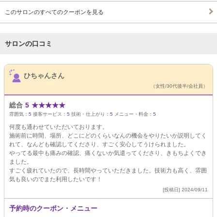
このサロンのすべてのクーポンを見る
サロンの口コミ
サロンPick Up
ひちゃんさん
（女性/30代後半/会社員）
総合
5
★
★
★
★
★
雰囲気：
5
接客サービス：
5
技術・仕上がり：
5
メニュー・料金：
5
何度も通わせていただいております。
施術前に時間、場所、どこにどのくらいなんの機会をやりたいか説明してく
れて、なんども確認してくださり、すごく安心してうけられました。
やってる最中も痛みの確認、痛くないか気遣ってくださり、きもちよくでき
ました。
すごく疲れていたので、長時間やっていただきました。技術力も高く、雰囲
気も良いのでまた利用したいです！
[投稿日] 2024/09/11
予約時のクーポン・メニュー