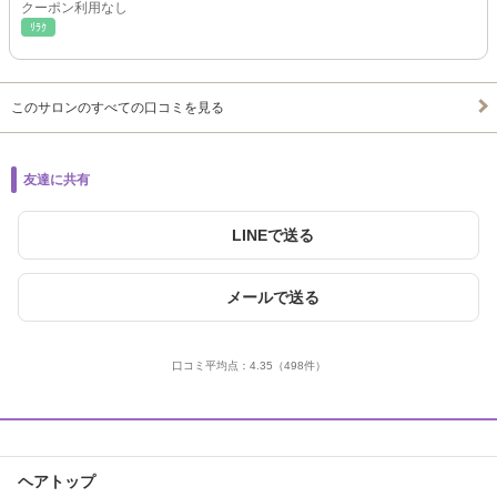
クーポン利用なし
ﾘﾗｸ
このサロンのすべての口コミを見る
友達に共有
LINEで送る
メールで送る
口コミ平均点：
4.35
（498件）
ヘアトップ