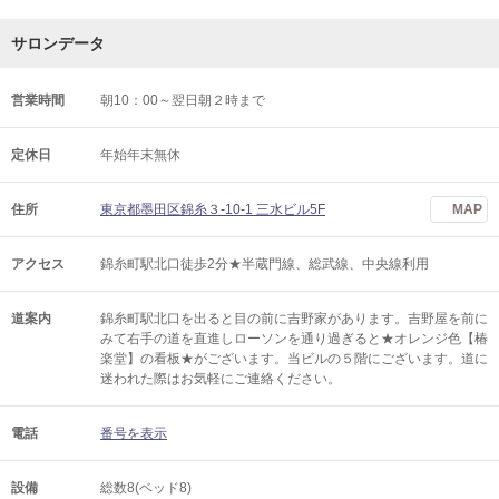
サロンデータ
営業時間
朝10：00～翌日朝２時まで
定休日
年始年末無休
住所
東京都墨田区錦糸３-10-1 三水ビル5F
MAP
アクセス
錦糸町駅北口徒歩2分★半蔵門線、総武線、中央線利用
道案内
錦糸町駅北口を出ると目の前に吉野家があります。吉野屋を前に
みて右手の道を直進しローソンを通り過ぎると★オレンジ色【椿
楽堂】の看板★がございます。当ビルの５階にございます。道に
迷われた際はお気軽にご連絡ください。
電話
番号を表示
設備
総数8(ベッド8)