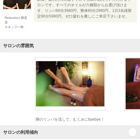
ロンです。すべてのオイルが六種類からお選び頂けま
す、リンパ60分3980円、整体60分2990円、1日3名様限
定90分5980円、ぜひ疲れを癒しにご来店下さいませ。
Relaxation 椿楽
堂
スタッフ一同
サロンの雰囲気
脚のリンパを流して、むくみにbyebye！
サロンの利用傾向