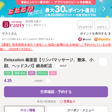
国内最大級の
サロン予約サイト
ブックマーク
ログイン
ゲストさん
ポイントを表示する
ポイントが1%たまる！
ポイントはサロン予約でつかえる！
【重要】熊本県熊本地方で発生した地震の影響のある地域へご予約されているお客
様へ（2026年7月28日）
Relaxation 椿楽堂【リンパマッサージ、整体、小
顔、ヘッドスパ】錦糸町店
MAP
ﾘﾗｸ
整体･ｶｲﾛ
ｴｽﾃ
ﾘﾌﾚｯｼｭ
ﾈｲﾙ
4.35
（498件）
空席確認・予約する
空席あり
本日の空席状況：
◯
クーポン・メニュー
サロン情報