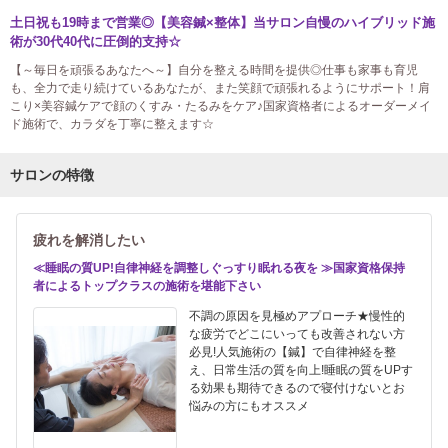
土日祝も19時まで営業◎【美容鍼×整体】当サロン自慢のハイブリッド施
術が30代40代に圧倒的支持☆
【～毎日を頑張るあなたへ～】自分を整える時間を提供◎仕事も家事も育児
も、全力で走り続けているあなたが、また笑顔で頑張れるようにサポート！肩
こり×美容鍼ケアで顔のくすみ・たるみをケア♪国家資格者によるオーダーメイ
ド施術で、カラダを丁寧に整えます☆
サロンの特徴
疲れを解消したい
≪睡眠の質UP!自律神経を調整しぐっすり眠れる夜を ≫国家資格保持
者によるトップクラスの施術を堪能下さい
不調の原因を見極めアプローチ★慢性的
な疲労でどこにいっても改善されない方
必見!人気施術の【鍼】で自律神経を整
え、日常生活の質を向上!睡眠の質をUPす
る効果も期待できるので寝付けないとお
悩みの方にもオススメ