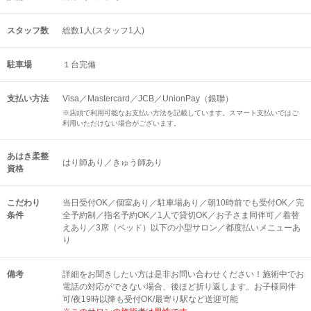
スタッフ数
総数1人(スタッフ1人)
駐車場
１台完備
支払い方法
Visa／Mastercard／JCB／UnionPay（銀聯）
※店頭で利用可能なお支払い方法を記載しています。スマート支払いではご
利用いただけない場合がございます。
あはき柔整
はり師あり／きゅう師あり
資格
こだわり
当日受付OK／個室あり／駐車場あり／朝10時前でも受付OK／完
条件
全予約制／指名予約OK／1人で貸切OK／お子さま同伴可／着替
えあり／3席（ベッド）以下の小型サロン／都度払いメニューあ
り
備考
詳細をお聞きしたい方は是非お問い合わせください！施術中でお
電話の対応ができない場合、後ほど折り返します。お子様同伴
可/夜19時以降も受付OK/最寄り駅など送迎可能