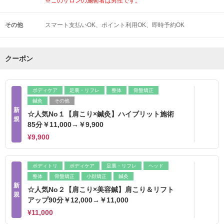
※このサロンの施術者は男性です。
その他
スマート支払いOK
ポイント利用OK
即時予約OK
クーポン
ボディケア
足裏・リフレ
整体
骨盤矯正
鍼灸
その他
新
☆人気No１【肩こり×鍼灸】ハイブリット施術
規
85分￥11,000→￥9,900
¥9,900
ボディトリ
ボディケア
足裏・リフレ
ヘッド
整体
骨盤矯正
小顔矯正
鍼灸
新
☆人気No２【肩こり×美容鍼】肩こり＆リフト
規
アップ90分￥12,000→￥11,000
¥11,000