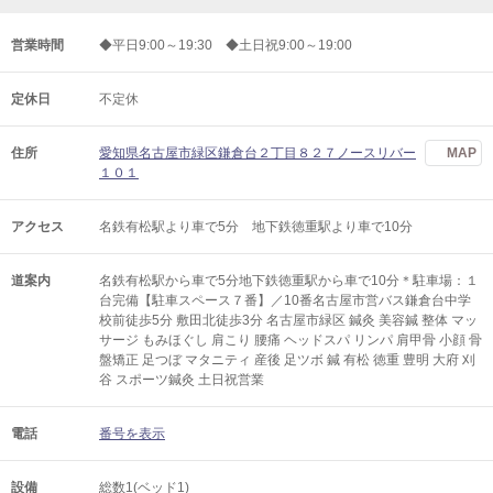
営業時間
◆平日9:00～19:30 ◆土日祝9:00～19:00
定休日
不定休
住所
愛知県名古屋市緑区鎌倉台２丁目８２７ノースリバー
MAP
１０１
アクセス
名鉄有松駅より車で5分 地下鉄徳重駅より車で10分
道案内
名鉄有松駅から車で5分地下鉄徳重駅から車で10分＊駐車場：１
台完備【駐車スペース７番】／10番名古屋市営バス鎌倉台中学
校前徒歩5分 敷田北徒歩3分 名古屋市緑区 鍼灸 美容鍼 整体 マッ
サージ もみほぐし 肩こり 腰痛 ヘッドスパ リンパ 肩甲骨 小顔 骨
盤矯正 足つぼ マタニティ 産後 足ツボ 鍼 有松 徳重 豊明 大府 刈
谷 スポーツ鍼灸 土日祝営業
電話
番号を表示
設備
総数1(ベッド1)