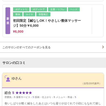
ボディトリ
ボディケア
足裏・リフレ
ヘッド
整体
カイロ
骨盤矯正
新
初回限定【鍼なしOK！やさしい整体マッサー
規
ジ】50分￥6,000
¥6,000
このサロンのすべてのクーポンを見る
サロンの口コミ
サロンPick Up
ゆさん
（女性/20代後半）
総合
5
★
★
★
★
★
雰囲気：
5
接客サービス：
5
技術・仕上がり：
5
メニュー・料金：
5
食いしばりが酷く鍼をしたあとはいつも凝りがほぐれて小顔にもなれて嬉し