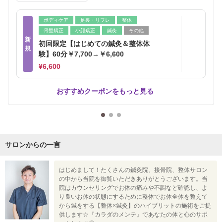
ボディケア
足裏・リフレ
整体
骨盤矯正
小顔矯正
鍼灸
その他
新
初回限定【はじめての鍼灸＆整体体
規
験】60分￥7,700→￥6,600
¥6,600
おすすめクーポンをもっと見る
サロンからの一言
はじめまして！たくさんの鍼灸院、接骨院、整体サロン
の中から当院を御覧いただきありがとうございます。当
院はカウンセリングでお体の痛みや不調など確認し、よ
り良いお体の状態にするために整体でお体全体を整えて
から鍼をする【整体×鍼灸】のハイブリットの施術をご提
供します☆『カラダのメンテ』であなたの体と心のサポ