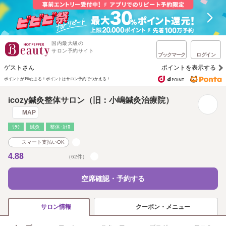
国内最大級の
サロン予約サイト
ブックマーク
ログイン
ゲストさん
ポイントを表示する
ポイントが1%たまる！
ポイントはサロン予約でつかえる！
icozy鍼灸整体サロン（旧：小嶋鍼灸治療院）
MAP
ﾘﾗｸ
鍼灸
整体･ｶｲﾛ
スマート支払いOK
4.88
（62件）
空席確認・予約する
クーポン・メニュー
サロン情報