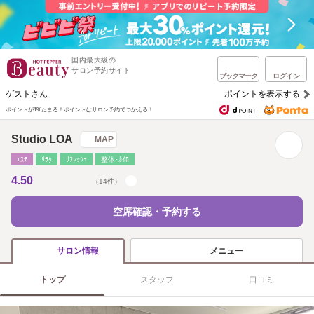
国内最大級の
サロン予約サイト
ブックマーク
ログイン
ゲストさん
ポイントを表示する
ポイントが1%たまる！
ポイントはサロン予約でつかえる！
Studio LOA
MAP
ｴｽﾃ
ﾘﾗｸ
ﾘﾌﾚｯｼｭ
整体･ｶｲﾛ
4.50
（14件）
空席確認・予約する
メニュー
サロン情報
トップ
スタッフ
口コミ