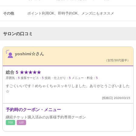
その他
ポイント利用OK
即時予約OK
メンズにもオススメ
サロンの口コミ
サロンPick Up
yoshimi☆さん
（女性/30代後半）
総合
5
★
★
★
★
★
雰囲気：
5
接客サービス：
5
技術・仕上がり：
5
メニュー・料金：
5
すごくいいです！めちゃくちゃスッキリしました。ありがとうございました
☆
[投稿日] 2026/03/15
予約時のクーポン・メニュー
継続チケット購入済みのお客様予約専用クーポン
ﾘﾗｸ
ｴｽﾃ