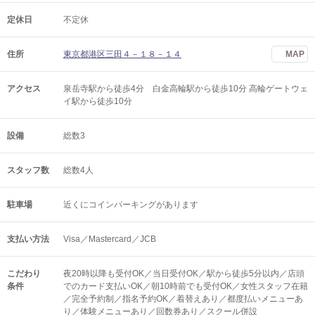
定休日
不定休
住所
東京都港区三田４－１８－１４
MAP
アクセス
泉岳寺駅から徒歩4分 白金高輪駅から徒歩10分 高輪ゲートウェ
イ駅から徒歩10分
設備
総数3
スタッフ数
総数4人
駐車場
近くにコインパーキングがあります
支払い方法
Visa／Mastercard／JCB
こだわり
夜20時以降も受付OK／当日受付OK／駅から徒歩5分以内／店頭
条件
でのカード支払いOK／朝10時前でも受付OK／女性スタッフ在籍
／完全予約制／指名予約OK／着替えあり／都度払いメニューあ
り／体験メニューあり／回数券あり／スクール併設