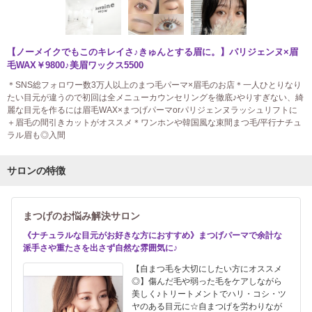
【ノーメイクでもこのキレイさ♪きゅんとする眉に。】パリジェンヌ×眉
毛WAX￥9800♪美眉ワックス5500
＊SNS総フォロワー数3万人以上のまつ毛パーマ×眉毛のお店＊一人ひとりなり
たい目元が違うので初回は全メニューカウンセリングを徹底♪やりすぎない、綺
麗な目元を作るには眉毛WAX×まつげパーマorパリジェンヌラッシュリフトに
＋眉毛の間引きカットがオススメ＊ワンホンや韓国風な束間まつ毛/平行ナチュ
ラル眉も◎入間
サロンの特徴
まつげのお悩み解決サロン
《ナチュラルな目元がお好きな方におすすめ》まつげパーマで余計な
派手さや重たさを出さず自然な雰囲気に♪
【自まつ毛を大切にしたい方にオススメ
◎】傷んだ毛や弱った毛をケアしながら
美しく♪トリートメントでハリ・コシ・ツ
ヤのある目元に☆自まつげを労わりなが