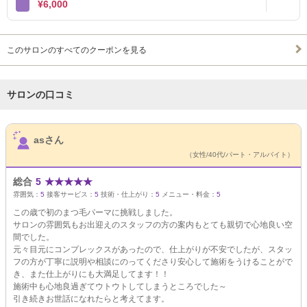
¥6,000
このサロンのすべてのクーポンを見る
サロンの口コミ
サロンPick Up
asさん
（女性/40代/パート・アルバイト）
総合
5
★
★
★
★
★
雰囲気：
5
接客サービス：
5
技術・仕上がり：
5
メニュー・料金：
5
この歳で初のまつ毛パーマに挑戦しました。
サロンの雰囲気もお出迎えのスタッフの方の案内もとても親切で心地良い空
間でした。
元々目元にコンプレックスがあったので、仕上がりが不安でしたが、スタッ
フの方が丁寧に説明や相談にのってくださり安心して施術をうけることがで
き、また仕上がりにも大満足してます！！
施術中も心地良過ぎてウトウトしてしまうところでした～
引き続きお世話になれたらと考えてます。