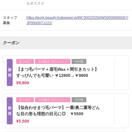
もオススメ
スタッフ
https://work.beauty.hotpepper.jp/WC00025556/WS0000066567/
募集
JP0000071222/
クーポン
まつエク
その他まつげメニュー
その他
【まつ毛パーマ＋眉毛Wax＋間引きカット】
新
規
すっぴんでも可愛い ￥12800→￥9800
¥9,800
まつエク
その他まつげメニュー
その他
【似合わせまつ毛パーマ】一重/奥二重等どん
新
規
な目の形も理想の目元に◎ ￥5500
¥5,500