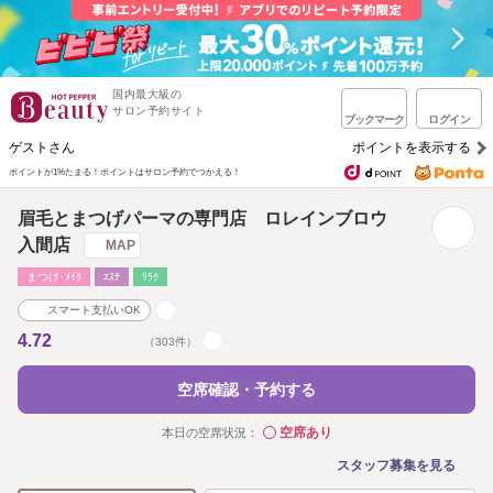
国内最大級の
サロン予約サイト
ブックマーク
ログイン
ゲストさん
ポイントを表示する
ポイントが1%たまる！
ポイントはサロン予約でつかえる！
眉毛とまつげパーマの専門店 ロレインブロウ
入間店
MAP
まつげ･ﾒｲｸ
ｴｽﾃ
ﾘﾗｸ
スマート支払いOK
4.72
（303件）
空席確認・予約する
空席あり
本日の空席状況：
◯
スタッフ募集を見る