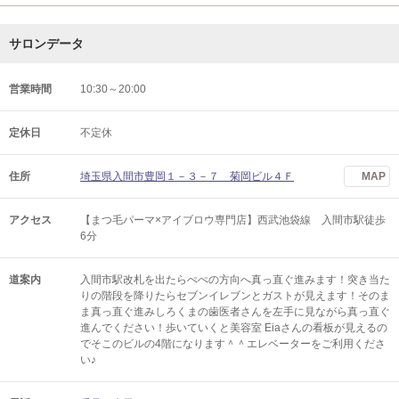
サロンデータ
営業時間
10:30～20:00
定休日
不定休
住所
埼玉県入間市豊岡１－３－７ 菊岡ビル４Ｆ
MAP
アクセス
【まつ毛パーマ×アイブロウ専門店】西武池袋線 入間市駅徒歩
6分
道案内
入間市駅改札を出たらぺぺの方向へ真っ直ぐ進みます！突き当た
りの階段を降りたらセブンイレブンとガストが見えます！そのま
ま真っ直ぐ進みしろくまの歯医者さんを左手に見ながら真っ直ぐ
進んでください！歩いていくと美容室 Eiaさんの看板が見えるの
でそこのビルの4階になります＾＾エレベーターをご利用くださ
い♪