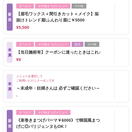
まつエク
その他まつげメニュー
その他
【眉毛ワックス＋間引きカット＋メイク】垢
新
規
抜けトレンド眉/ふんわり眉に￥5500
¥5,500
まつエク
その他まつげメニュー
脱毛
その他
全
【当日施術有】クーポンに迷ったときはこれ♪
員
¥0
メニューを選択して
ご利用いただくクーポンです
全
～未成年・妊婦さんは 必ずご確認ください～
員
‐
まつエク
その他まつげメニュー
《束巻きまつげパーマ￥6000》で韓国風まつ
新
規
げに◎パリジェンヌもOK！