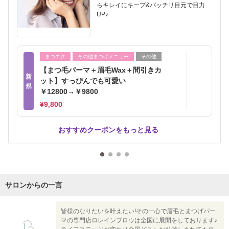
らキレイにキープ&パッチリ目元で目力
UP♪
まつエク
その他まつげメニュー
その他
【まつ毛パーマ＋眉毛Wax＋間引きカ
新
ット】すっぴんでも可愛い
規
￥12800→￥9800
¥9,800
おすすめクーポンをもっと見る
サロンからの一言
皆様のなりたいを叶えたい!その一心で眉毛とまつげパー
マの専門店ロレインブロウは全国に展開をしております♪