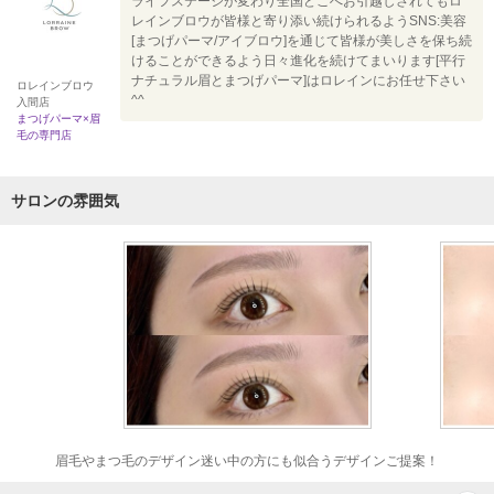
ライフステージが変わり全国どこへお引越しされてもロ
レインブロウが皆様と寄り添い続けられるようSNS:美容
[まつげパーマ/アイブロウ]を通じて皆様が美しさを保ち続
けることができるよう日々進化を続けてまいります[平行
ナチュラル眉とまつげパーマ]はロレインにお任せ下さい
ロレインブロウ
^^
入間店
まつげパーマ×眉
毛の専門店
サロンの雰囲気
眉毛やまつ毛のデザイン迷い中の方にも似合うデザインご提案！