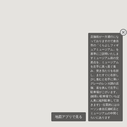
店舗前が一方通行にな
っておりますので倉吉
市の「くらよしフィギ
ュアミュージアム」を
基準にご説明いたしま
すミュージアム前の交
差点を、ミュージアム
を左手に真っ直ぐ進
み、突き当たりを右折
し、またすぐに右折し
少し進むと右手に薄い
グレーのレンガ調の店
舗、道を挟んで左手に
駐車場がございます。
(細長い駐車場でいちば
ん奥に縦列駐車して頂
きます)・位置的にはロ
ーソン倉吉広瀬町店と
ミュージアムの中間く
地図アプリで見る
らいにあります