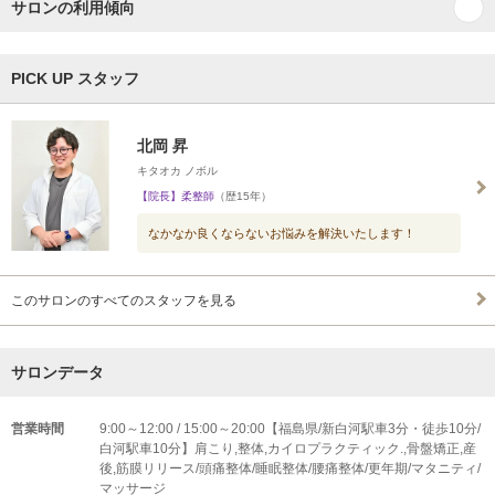
サロンの利用傾向
PICK UP スタッフ
北岡 昇
キタオカ ノボル
【院長】柔整師
（歴15年）
なかなか良くならないお悩みを解決いたします！
このサロンのすべてのスタッフを見る
サロンデータ
営業時間
9:00～12:00 / 15:00～20:00【福島県/新白河駅車3分・徒歩10分/
白河駅車10分】肩こり,整体,カイロプラクティック.,骨盤矯正,産
後,筋膜リリース/頭痛整体/睡眠整体/腰痛整体/更年期/マタニティ/
マッサージ