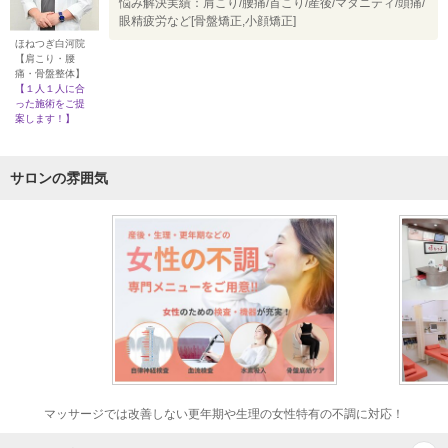
悩み解決実績：肩こり/腰痛/首こり/産後/マタニティ/頭痛/
眼精疲労など[骨盤矯正,小顔矯正]
ほねつぎ白河院
【肩こり・腰
痛・骨盤整体】
【１人１人に合
った施術をご提
案します！】
サロンの雰囲気
マッサージでは改善しない更年期や生理の女性特有の不調に対応！