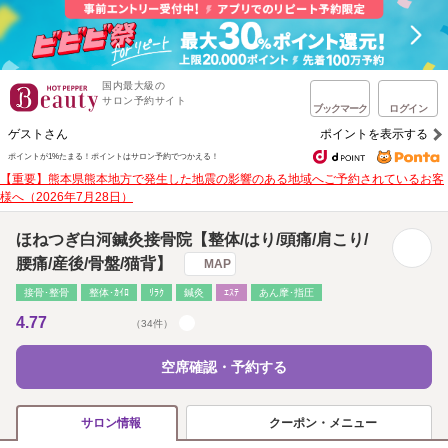
国内最大級の
サロン予約サイト
ブックマーク
ログイン
ゲストさん
ポイントを表示する
ポイントが1%たまる！
ポイントはサロン予約でつかえる！
【重要】熊本県熊本地方で発生した地震の影響のある地域へご予約されているお客
様へ（2026年7月28日）
ほねつぎ白河鍼灸接骨院【整体/はり/頭痛/肩こり/
腰痛/産後/骨盤/猫背】
MAP
接骨･整骨
整体･ｶｲﾛ
ﾘﾗｸ
鍼灸
ｴｽﾃ
あん摩･指圧
4.77
（34件）
空席確認・予約する
クーポン・メニュー
サロン情報