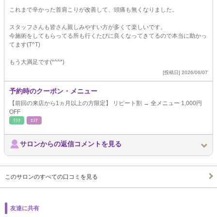
これまで辛かった首肩こりが改善して、頭痛も無くなりました。
スタッフさんも皆さん親しみやすい方が多くて楽しいです。
今施術をしてもらってる所も行くたびに良くなってきてるので本当に助かっ
てます(T^T)
もう大満足です(*^^*)
[投稿日] 2026/06/07
予約時のクーポン・メニュー
【前回の来店から1ヵ月以上の方限定】 リピート割 → 全メニュー 1,000円
OFF
ﾘﾗｸ
ｴｽﾃ
サロンからの返信コメントを見る
このサロンのすべての口コミを見る
友達に共有