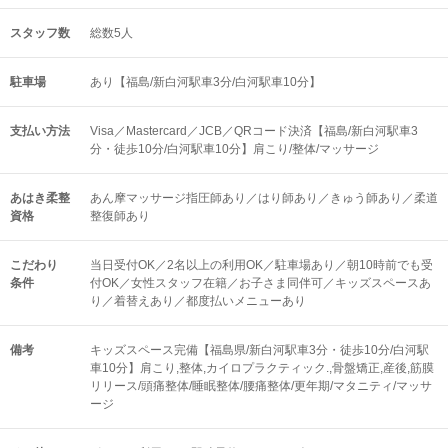
スタッフ数
総数5人
駐車場
あり【福島/新白河駅車3分/白河駅車10分】
支払い方法
Visa／Mastercard／JCB／QRコード決済【福島/新白河駅車3
分・徒歩10分/白河駅車10分】肩こり/整体/マッサージ
あはき柔整
あん摩マッサージ指圧師あり／はり師あり／きゅう師あり／柔道
資格
整復師あり
こだわり
当日受付OK／2名以上の利用OK／駐車場あり／朝10時前でも受
条件
付OK／女性スタッフ在籍／お子さま同伴可／キッズスペースあ
り／着替えあり／都度払いメニューあり
備考
キッズスペース完備【福島県/新白河駅車3分・徒歩10分/白河駅
車10分】肩こり,整体,カイロプラクティック.,骨盤矯正,産後,筋膜
リリース/頭痛整体/睡眠整体/腰痛整体/更年期/マタニティ/マッサ
ージ