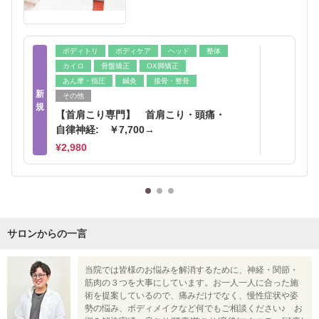
ボディトリ
ボディケア
ヘッド
整体
カイロ
骨盤矯正
OX脚矯正
あん摩・指圧
鍼灸
接骨・整骨
新
その他
規
【首肩こり専門】 首肩こり・頭痛・
自律神経: ￥7,700→
¥2,980
サロンからの一言
当院では皆様のお悩みを解消するために、神経・関節・
筋肉の３つを大事にしています。お一人一人に合った施
術を提案しているので、痛みだけでなく、慢性症状や姿
勢の悩み、ボディメイクなど何でもご相談ください♪ お