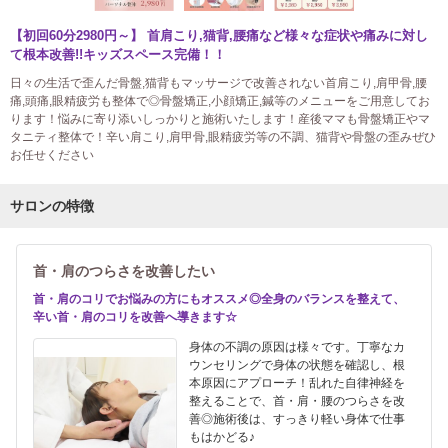
【初回60分2980円～】 首肩こり,猫背,腰痛など様々な症状や痛みに対し
て根本改善!!キッズスペース完備！！
日々の生活で歪んだ骨盤,猫背もマッサージで改善されない首肩こり,肩甲骨,腰
痛,頭痛,眼精疲労も整体で◎骨盤矯正,小顔矯正,鍼等のメニューをご用意してお
ります！悩みに寄り添いしっかりと施術いたします！産後ママも骨盤矯正やマ
タニティ整体で！辛い肩こり,肩甲骨,眼精疲労等の不調、猫背や骨盤の歪みぜひ
お任せください
サロンの特徴
首・肩のつらさを改善したい
首・肩のコリでお悩みの方にもオススメ◎全身のバランスを整えて、
辛い首・肩のコリを改善へ導きます☆
身体の不調の原因は様々です。丁寧なカ
ウンセリングで身体の状態を確認し、根
本原因にアプローチ！乱れた自律神経を
整えることで、首・肩・腰のつらさを改
善◎施術後は、すっきり軽い身体で仕事
もはかどる♪