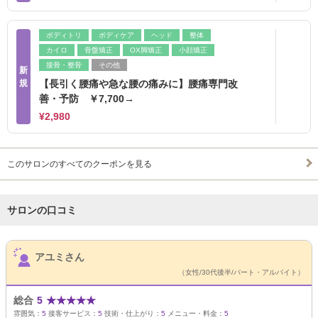
ボディトリ
ボディケア
ヘッド
整体
カイロ
骨盤矯正
OX脚矯正
小顔矯正
接骨・整骨
その他
新
規
【長引く腰痛や急な腰の痛みに】腰痛専門改
善・予防 ￥7,700→
¥2,980
このサロンのすべてのクーポンを見る
サロンの口コミ
サロンPick Up
アユミさん
（女性/30代後半/パート・アルバイト）
総合
5
★
★
★
★
★
雰囲気：
5
接客サービス：
5
技術・仕上がり：
5
メニュー・料金：
5