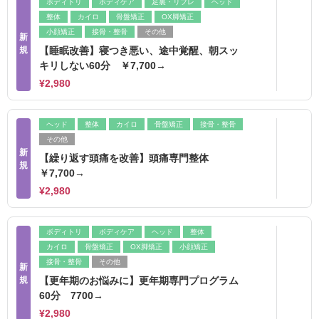
ボディトリ
ボディケア
足裏・リフレ
ヘッド
整体
カイロ
骨盤矯正
OX脚矯正
小顔矯正
接骨・整骨
その他
新
規
【睡眠改善】寝つき悪い、途中覚醒、朝スッ
キリしない60分 ￥7,700→
¥2,980
ヘッド
整体
カイロ
骨盤矯正
接骨・整骨
その他
新
【繰り返す頭痛を改善】頭痛専門整体
規
￥7,700→
¥2,980
ボディトリ
ボディケア
ヘッド
整体
カイロ
骨盤矯正
OX脚矯正
小顔矯正
接骨・整骨
その他
新
規
【更年期のお悩みに】更年期専門プログラム
60分 7700→
¥2,980