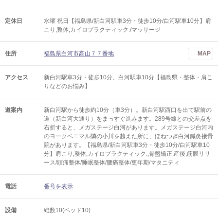
定休日
水曜 祝日【福島県/新白河駅車3分・徒歩10分/白河駅車10分】肩
こり,整体,カイロプラクティック./マッサージ
住所
福島県白河市高山７７番地
MAP
アクセス
新白河駅車3分・徒歩10分、白河駅車10分【福島県・整体・肩こ
りなどのお悩み】
道案内
新白河駅から徒歩約10分（車3分）。新白河駅西口を出て駅前の
道（新白河大通り）をまっすぐ進みます。289号線との交差点を
右折すると、メガステージ白河があります。メガステージ白河内
のヨークベニマル隣の小川を越えた所に、ほねつぎ白河鍼灸接骨
院があります。【福島県/新白河駅車3分・徒歩10分/白河駅車10
分】肩こり,整体,カイロプラクティック.,骨盤矯正,産後,筋膜リリ
ース/頭痛整体/睡眠整体/腰痛整体/更年期/マタニティ
電話
番号を表示
設備
総数10(ベッド10)