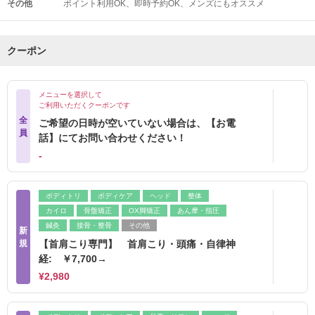
その他
ポイント利用OK
即時予約OK
メンズにもオススメ
クーポン
メニューを選択して
ご利用いただくクーポンです
全
ご希望の日時が空いていない場合は、【お電
員
話】にてお問い合わせください！
‐
ボディトリ
ボディケア
ヘッド
整体
カイロ
骨盤矯正
OX脚矯正
あん摩・指圧
鍼灸
接骨・整骨
その他
新
規
【首肩こり専門】 首肩こり・頭痛・自律神
経: ￥7,700→
¥2,980