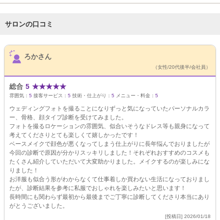
サロンの口コミ
サロンPick Up
ろかさん
（女性/20代後半/会社員）
総合
5
★
★
★
★
★
雰囲気：
5
接客サービス：
5
技術・仕上がり：
5
メニュー・料金：
5
ウェディングフォトを撮ることになりずっと気になっていたパーソナルカラ
ー、骨格、顔タイプ診断を受けてみました。
フォトを撮るロケーションの雰囲気、似合いそうなドレス等も親身になって
考えてくださりとても楽しくて嬉しかったです！
ベースメイクで顔色が悪くなってしまう仕上がりに長年悩んでおりましたが
今回の診断で原因が分かりスッキリしました！それぞれおすすめのコスメも
たくさん紹介していただいて大変助かりました。メイクするのが楽しみにな
りました！
お洋服も似合う形がわからなくて仕事着しか買わない生活になっておりまし
たが、診断結果を参考に私服でおしゃれを楽しみたいと思います！
長時間にも関わらず最初から最後までご丁寧に診断してくださり本当にあり
がとうございました。
[投稿日] 2026/01/18