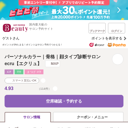
国内最大級の
サロン予約サイト
ブックマーク
ログイン
ゲストさん
ポイントを表示する
ポイントが1%たまる！
ポイントはサロン予約でつかえる！
パーソナルカラー｜骨格｜顔タイプ診断サロン
ecru【エクリュ】
MAP
ｴｽﾃ
ﾘﾗｸ
まつげ･ﾒｲｸ
スマート支払いOK
4.93
（114件）
空席確認・予約する
クーポン・メニュー
サロン情報