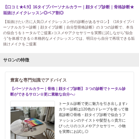
【口コミ★4.9】16タイプパーソナルカラー｜顔タイプ診断｜骨格診断★
垢抜けメイクレッスン◎ペア割◎
【垢抜けたい方に人気◎メイクレッスン付の診断があるサロン】《16タイプパ
ーソナルカラー診断｜顔タイプ診断｜自分型骨格診断》の３つの診断で、本当
の似合うをトータルでご提案♪コスメやアクセサリーを実際に試しながら"似合
う"を体感できる☆本格的なメイクレッスンでは、明日から自分で再現できる垢
抜けメイクをご提案
サロンの特徴
豊富な専門知識でアドバイス
【パーソナルカラー｜骨格｜顔タイプ診断】３つの診断でトータル診
断ができるサロン☆更に素敵な自分へ♪
トータル診断で更に魅力を引き出します♪
カラー診断は120色のドレープを使って徹
底診断◎骨格・顔タイプ診断で似合うフ
ァッションのテイストや髪型も☆貴方に
ぴったりのコスメやアクセサリー、小物
を実際にお試し◎