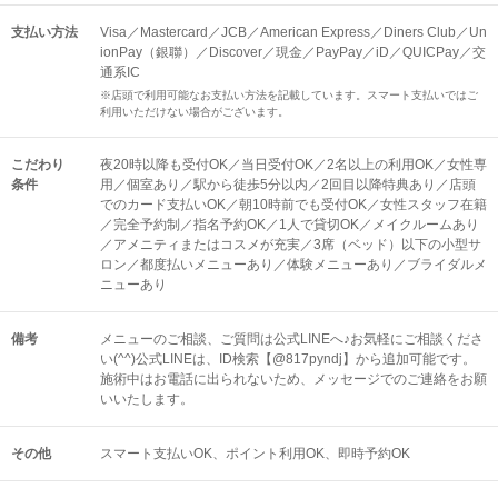
支払い方法
Visa／Mastercard／JCB／American Express／Diners Club／Un
ionPay（銀聯）／Discover／現金／PayPay／iD／QUICPay／交
通系IC
※店頭で利用可能なお支払い方法を記載しています。スマート支払いではご
利用いただけない場合がございます。
こだわり
夜20時以降も受付OK／当日受付OK／2名以上の利用OK／女性専
条件
用／個室あり／駅から徒歩5分以内／2回目以降特典あり／店頭
でのカード支払いOK／朝10時前でも受付OK／女性スタッフ在籍
／完全予約制／指名予約OK／1人で貸切OK／メイクルームあり
／アメニティまたはコスメが充実／3席（ベッド）以下の小型サ
ロン／都度払いメニューあり／体験メニューあり／ブライダルメ
ニューあり
備考
メニューのご相談、ご質問は公式LINEへ♪お気軽にご相談くださ
い(^^)公式LINEは、ID検索【@817pyndj】から追加可能です。
施術中はお電話に出られないため、メッセージでのご連絡をお願
いいたします。
その他
スマート支払いOK
ポイント利用OK
即時予約OK