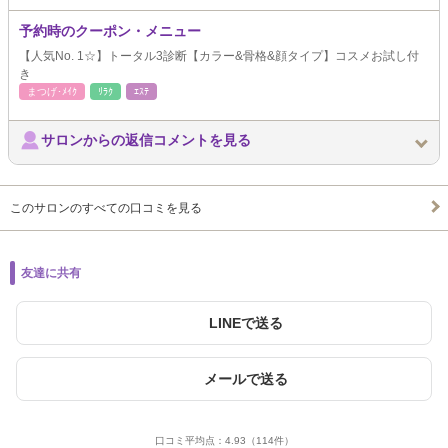
予約時のクーポン・メニュー
【人気No. 1☆】トータル3診断【カラー&骨格&顔タイプ】コスメお試し付
き
まつげ･ﾒｲｸ
ﾘﾗｸ
ｴｽﾃ
サロンからの返信コメントを見る
このサロンのすべての口コミを見る
友達に共有
LINEで送る
メールで送る
口コミ平均点：
4.93
（114件）