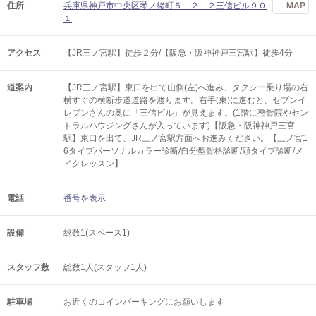
住所
兵庫県神戸市中央区琴ノ緒町５－２－２三信ビル９０
MAP
１
アクセス
【JR三ノ宮駅】徒歩２分/【阪急・阪神神戸三宮駅】徒歩4分
道案内
【JR三ノ宮駅】東口を出て山側(左)へ進み、タクシー乗り場の右
横すぐの横断歩道道路を渡ります。右手(東)に進むと、セブンイ
レブンさんの奥に「三信ビル」が見えます。(1階に整骨院やセン
トラルハウジングさんが入っています)【阪急・阪神神戸三宮
駅】東口を出て、JR三ノ宮駅方面へお進みください。【三ノ宮1
6タイプパーソナルカラー診断/自分型骨格診断/顔タイプ診断/メ
イクレッスン】
電話
番号を表示
設備
総数1(スペース1)
スタッフ数
総数1人(スタッフ1人)
駐車場
お近くのコインパーキングにお願いします