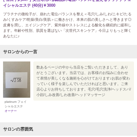
イシャルエステ (40分)￥3000
プラチナの微粒子が、崩れた電位バランスを整え＜毛穴/しみ/しわ/ニキビ/たる
み/くすみケア/乾燥/美白/美肌＞に働きかけ、本来の肌の美しさへと導きます◎
皮膚を潤し、エイジングケア、紫外線やストレスによる酸化を継続的に緩和し
ます。年齢や性別、肌質を選ばない「次世代スキンケア」今日よりもっと輝く
あなたに♪
サロンからの一言
数あるページの中から当店をご覧いただきまして、あり
がとうございます。当店では、お客様のお悩みに合わせ
て表情が美しくなる施術を心がけております♪お肌が変わ
っていく様子を楽しんでいただければと思います。ご来
店心よりお待ちしております。毛穴/毛穴洗浄/ヘッドスパ/
小顔/しみ改善/しわ改善/ヘッドマッサージ
platinum フェイ
シャルエステ
オーナー
サロンの雰囲気