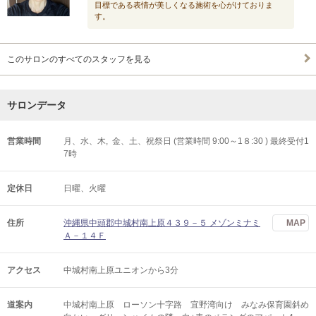
目標である表情が美しくなる施術を心がけておりま
す。
このサロンのすべてのスタッフを見る
サロンデータ
営業時間
月、水、木, 金、土、祝祭日 (営業時間 9:00～1８:30 ) 最終受付1
7時
定休日
日曜、火曜
住所
沖縄県中頭郡中城村南上原４３９－５ メゾンミナミ
MAP
Ａ－１４Ｆ
アクセス
中城村南上原ユニオンから3分
道案内
中城村南上原 ローソン十字路 宜野湾向け みなみ保育園斜め