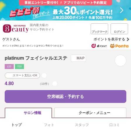
国内最大級の
サロン予約サイト
ブックマーク
ログイン
ゲストさん
ポイントを表示する
ポイントが1%たまる！
ポイントはサロン予約でつかえる！
platinum フェイシャルエステ
MAP
ｴｽﾃ
ﾘﾗｸ
スマート支払いOK
4.80
（10件）
空席確認・予約する
クーポン・メニュー
サロン情報
トップ
フォト
スタッフ
口コミ