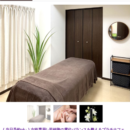
{ 当日予約ok♪ } 女性専用/♪肌細胞の電位バランスを整えるプラチナフェ