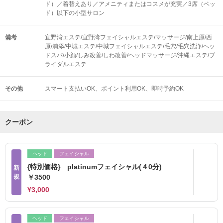
ド）／着替えあり／アメニティまたはコスメが充実／3席（ベッ
ド）以下の小型サロン
備考
宜野湾エステ/宜野湾フェイシャルエステ/マッサージ/南上原/西
原/浦添/中城エステ/中城フェイシャルエステ/毛穴/毛穴洗浄/ヘッ
ドスパ/小顔/しみ改善/しわ改善/ヘッドマッサージ/沖縄エステ/ブ
ライダルエステ
その他
スマート支払いOK
ポイント利用OK
即時予約OK
クーポン
ヘッド
フェイシャル
{特別価格} platinumフェイシャル(４0分)
新
規
￥3500
¥3,000
ヘッド
フェイシャル