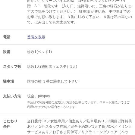
向かい、グリーンハイムの隣 白+青のベランダのアパート4
階 A-1 階段です (入り口、道路沿いに、三角の縁石がありま
すので気をつけてください。) 駐車場 が狭い為、中型車までの
お車でお願い致します。３番に駐めて下さい ４番は私の車なの
で、はみ出しても大丈夫です。
電話
番号を表示
設備
総数1(ベッド1)
スタッフ数
総数1人(施術者（エステ）1人)
駐車場
階段の横 ３番に駐車して下さい
支払い方法
現金、paypay
※店頭で利用可能なお支払い方法を記載しています。スマート支払いではご
利用いただけない場合がございます。
こだわり
当日受付OK／女性専用／個室あり／駐車場あり／2回目以降特典
条件
あり／女性スタッフ在籍／完全予約制／1人で貸切OK／ドリンク
サービスあり／お子さま同伴可／リクライニングチェア（ベッ