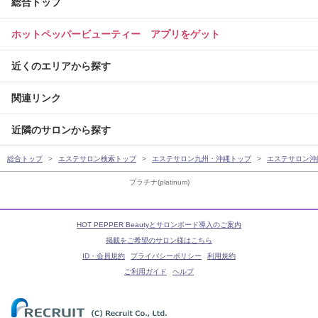
総合トップ
ホットペッパービューティー アプリをゲット
近くのエリアから探す
関連リンク
近隣のサロンから探す
総合トップ
エステサロン検索トップ
エステサロン九州・沖縄トップ
エステサロン沖
プラチナ(platinum)
HOT PEPPER Beautyとサロンボード導入のご案内
掲載をご希望のサロン様はこちら
ID・会員規約
プライバシーポリシー
利用規約
ご利用ガイド
ヘルプ