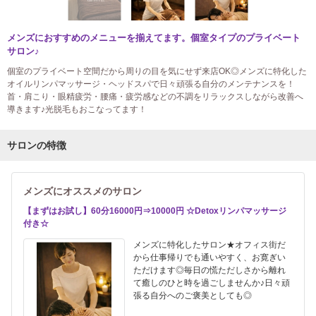
メンズにおすすめのメニューを揃えてます。個室タイプのプライベート
サロン♪
個室のプライベート空間だから周りの目を気にせず来店OK◎メンズに特化した
オイルリンパマッサージ・ヘッドスパで日々頑張る自分のメンテナンスを！
首・肩こり・眼精疲労・腰痛・疲労感などの不調をリラックスしながら改善へ
導きます♪光脱毛もおこなってます！
サロンの特徴
メンズにオススメのサロン
【まずはお試し】60分16000円⇒10000円 ☆Detoxリンパマッサージ
付き☆
メンズに特化したサロン★オフィス街だ
から仕事帰りでも通いやすく、お寛ぎい
ただけます◎毎日の慌ただしさから離れ
て癒しのひと時を過ごしませんか♪日々頑
張る自分へのご褒美としても◎