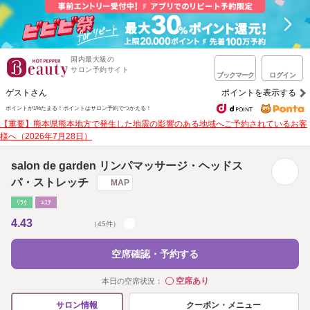
国内最大級の
サロン予約サイト
ブックマーク
ログイン
ゲストさん
ポイントを表示する
ポイントが1%たまる！
ポイントはサロン予約でつかえる！
【重要】熊本県熊本地方で発生した地震の影響のある地域へご予約されているお客
様へ（2026年7月28日）
salon de garden リンパマッサージ・ヘッドス
パ・ストレッチ
MAP
ﾘﾗｸ
ｴｽﾃ
4.43
（45件）
空席確認・予約する
空席あり
本日の空席状況：
◯
クーポン・メニュー
サロン情報