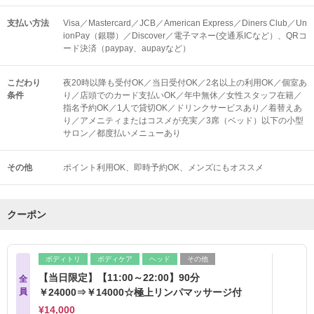
支払い方法
Visa／Mastercard／JCB／American Express／Diners Club／Un
ionPay（銀聯）／Discover／電子マネー(交通系ICなど）、QRコ
ード決済（paypay、aupayなど）
こだわり
夜20時以降も受付OK／当日受付OK／2名以上の利用OK／個室あ
条件
り／店頭でのカード支払いOK／年中無休／女性スタッフ在籍／
指名予約OK／1人で貸切OK／ドリンクサービスあり／着替えあ
り／アメニティまたはコスメが充実／3席（ベッド）以下の小型
サロン／都度払いメニューあり
その他
ポイント利用OK
即時予約OK
メンズにもオススメ
クーポン
ボディトリ
ボディケア
ヘッド
その他
【当日限定】【11:00～22:00】90分
全
員
￥24000⇒￥14000☆極上リンパマッサージ付
¥14,000