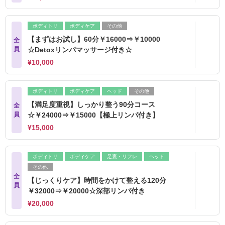
ボディトリ
ボディケア
その他
【まずはお試し】60分￥16000⇒￥10000
全
員
☆Detoxリンパマッサージ付き☆
¥10,000
ボディトリ
ボディケア
ヘッド
その他
【満足度重視】しっかり整う90分コース
全
員
☆￥24000⇒￥15000【極上リンパ付き】
¥15,000
ボディトリ
ボディケア
足裏・リフレ
ヘッド
その他
全
【じっくりケア】時間をかけて整える120分
員
￥32000⇒￥20000☆深部リンパ付き
¥20,000