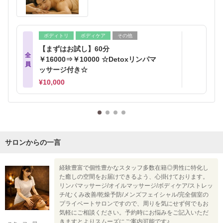
ボディトリ
ボディケア
その他
【まずはお試し】60分
全
￥16000⇒￥10000 ☆Detoxリンパマ
員
ッサージ付き☆
¥10,000
サロンからの一言
経験豊富で個性豊かなスタッフ多数在籍◎男性に特化し
た癒しの空間をお届けできるよう、心掛けております。
リンパマッサージ/オイルマッサージ/ボディケア/ストレッ
チ/むくみ改善/乾燥予防/メンズフェイシャル/完全個室の
プライベートサロンですので、周りを気にせず何でもお
気軽にご相談ください。予約時にお悩みをご記入いただ
きますとよりスムーズにご案内可能です♪