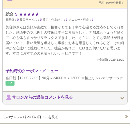
（男性/40代/会社員）
総合
5
★
★
★
★
★
雰囲気：
5
接客サービス：
5
技術・仕上がり：
5
メニュー・料金：
5
美容師さんは笑顔が素敵で、接客がとても丁寧で心温まる対応をしてくれま
した。施術中のツボ押しの技術は本当に素晴らしく、力加減もちょうど良く
て、心も体もすっかりリラックスできました。さらに、とても気配りが行き
届いていて、暑い天気を考慮して事前にお水を用意してくれるなど、その細
やかな心遣いに感動しました。機会があれば、ぜひまた伺いたいと思いま
す。本当におすすめの素晴らしいサービスです！
[投稿日] 2025/12/22
予約時のクーポン・メニュー
当日割【12:00-22:00】90分￥24000⇒￥13000 ☆極上リンパマッサージ☆
ﾘﾗｸ
サロンからの返信コメントを見る
このサロンのすべての口コミを見る