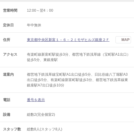
営業時間
12:00～翌4：00
定休日
年中無休
住所
東京都中央区新富１－６－２ミモザヒルズ銀座２Ｆ
MAP
アクセス
有楽町線新富町駅徒歩3分、都営地下鉄浅草線（宝町駅A1出口）
徒歩5分、東銀座駅
道案内
都営地下鉄浅草線宝町駅A1出口徒歩5分、日比谷線八丁堀駅A3
出口徒歩5分、有楽町線新富町駅徒歩3分、都営地下鉄浅草線東
銀座駅A7出口徒歩10分
電話
番号を表示
設備
総数2(完全個室2)
スタッフ数
総数8人(スタッフ8人)