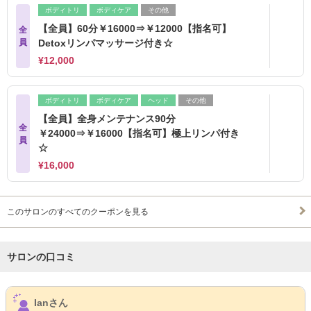
ボディトリ
ボディケア
その他
【全員】60分￥16000⇒￥12000【指名可】
全
員
Detoxリンパマッサージ付き☆
¥12,000
ボディトリ
ボディケア
ヘッド
その他
【全員】全身メンテナンス90分
全
￥24000⇒￥16000【指名可】極上リンパ付き
員
☆
¥16,000
このサロンのすべてのクーポンを見る
サロンの口コミ
サロンPick Up
Ianさん