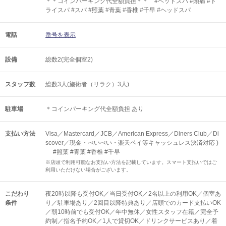
＊＊コインパーキング代全額負担＊＊ #ヘッドスパ #頭痛 #ド
ライスパ #スパ #照葉 #青葉 #香椎 #千早 #ヘッドスパ
電話
番号を表示
設備
総数2(完全個室2)
スタッフ数
総数3人(施術者（リラク）3人)
駐車場
＊コインパーキング代全額負担 あり
支払い方法
Visa／Mastercard／JCB／American Express／Diners Club／Di
scover／現金・ぺいぺい・楽天ペイ等キャッシュレス決済対応 )
#照葉 #青葉 #香椎 #千早
※店頭で利用可能なお支払い方法を記載しています。スマート支払いではご
利用いただけない場合がございます。
こだわり
夜20時以降も受付OK／当日受付OK／2名以上の利用OK／個室あ
条件
り／駐車場あり／2回目以降特典あり／店頭でのカード支払いOK
／朝10時前でも受付OK／年中無休／女性スタッフ在籍／完全予
約制／指名予約OK／1人で貸切OK／ドリンクサービスあり／着