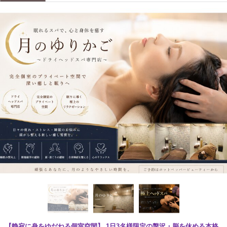
【静寂に身をゆだねる個室空間】 1日3名様限定の贅沢・脳を休める本格