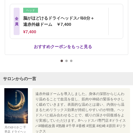
ヘッド
脳がほどけるドライヘッドスパ60分＋
全
員
遠赤外線ドーム ￥7,400
¥7,400
おすすめクーポンをもっと見る
サロンからの一言
遠赤外線ドームを導入しました。身体の深部からじんわ
り温めることで血流を促し、筋肉や神経の緊張をやさし
く緩めていきます。表面的な温めとは違い、内側から温
まるためリラックス効果が持続しやすいのが特徴。ヘッ
ドスパと組み合わせることで、眠りの深さや回復感をよ
り実感していただけます。#ヘッドスパ専門店 #ドライス
パ#睡眠改善 #熟睡 #千早 #香椎 #照葉 #松崎 #原田 #リラ
月のゆりかご 千
ックス
早店 ドライヘッ