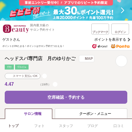
国内最大級の
サロン予約サイト
ブックマーク
ログイン
ゲストさん
ポイントを表示する
ポイントが1%たまる！
ポイントはサロン予約でつかえる！
ヘッドスパ専門店 月のゆりかご
MAP
ﾘﾗｸ
ﾘﾌﾚｯｼｭ
スマート支払いOK
4.47
（19件）
空席確認・予約する
クーポン・メニュー
サロン情報
トップ
フォト
スタッフ
ブログ
口コミ