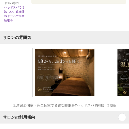
ドスパ専門
ヘッドスパでは
珍しい、遠赤外
線ドームで完全
睡眠を
サロンの雰囲気
全席完全個室・完全個室で良質な睡眠を#ヘッドスパ #睡眠 #照葉
サロンの利用傾向