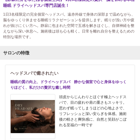
睡眠 ドライヘッドスパ専門店誕生！
1日3名様限定の完全個室ヘッドスパ。遠赤外線で身体の深部まで温めながら、
脳をゆっくり休ませる睡眠リラクゼーションを提供します。眠りが浅い方や疲
れが抜けにくい方へ。静寂に包まれた空間で五感を解きほぐし、自律神経を整
えながら深い休息へ。施術後は頭も心も軽く。日常を離れ自分を整えるための
特別な場所です。
サロンの特徴
ヘッドスパで癒されたい
睡眠の質の向上、ドライヘッドスパ 静かな個室で心と身体をゆっく
りほどく、私だけの贅沢な癒し時間
頭皮からじんわりとほぐす極上ヘッドス
パで、目の疲れや肩の重さもスッキリ。
思わず眠ってしまうほどの心地よさで、
リフレッシュと深い安らぎを体感。施術
後の軽さと爽快感に、自然と笑顔がこぼ
れる至福の一時です