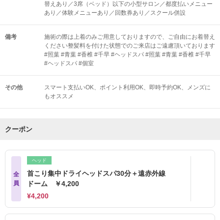
替えあり／3席（ベッド）以下の小型サロン／都度払いメニュー
あり／体験メニューあり／回数券あり／スクール併設
備考
施術の際は上着のみご用意しておりますので、ご自由にお着替え
ください整髪料を付けた状態でのご来店はご遠慮頂いております
#照葉 #青葉 #香椎 #千早 #ヘッドスパ #照葉 #青葉 #香椎 #千早
#ヘッドスパ #個室
その他
スマート支払いOK
ポイント利用OK
即時予約OK
メンズに
もオススメ
クーポン
ヘッド
首こり集中ドライヘッドスパ30分＋遠赤外線
全
員
ドーム ￥4,200
¥4,200