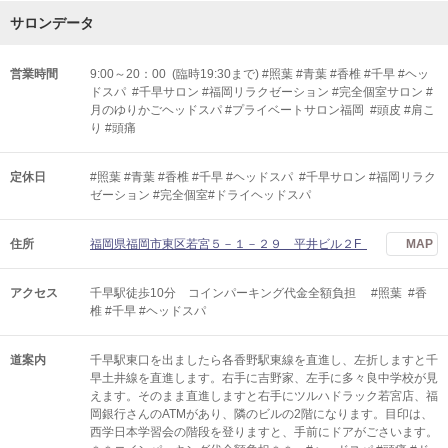
サロンデータ
営業時間
9:00～20：00 (臨時19:30まで) #照葉 #青葉 #香椎 #千早 #ヘッ
ドスパ #千早サロン #福岡リラクゼーション #完全個室サロン #
月のゆりかごヘッドスパ #プライベートサロン福岡 #頭皮 #肩こ
り #頭痛
定休日
#照葉 #青葉 #香椎 #千早 #ヘッドスパ #千早サロン #福岡リラク
ゼーション #完全個室#ドライヘッドスパ
住所
福岡県福岡市東区若宮５－１－２９ 平井ビル２F
MAP
アクセス
千早駅徒歩10分 コインパーキング代金全額負担 #照葉 #香
椎 #千早 #ヘッドスパ
道案内
千早駅東口を出ましたら各香野駅東線を直進し、左折しますと千
早土井線を直進します。右手に吉野家、左手に多々良中学校が見
えます。そのまま直進しますと右手にツルハドラック若宮店、福
岡銀行さんのATMがあり、隣のビルの2階になります。目印は、
西学日本学習会の階段を登りますと、手前にドアがごさいます。