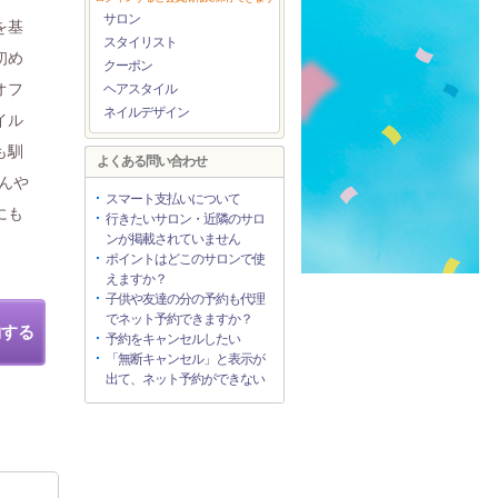
サロン
を基
スタイリスト
初め
クーポン
オフ
ヘアスタイル
ネイルデザイン
イル
も馴
よくある問い合わせ
んや
スマート支払いについて
にも
行きたいサロン・近隣のサロ
ンが掲載されていません
ポイントはどこのサロンで使
えますか？
子供や友達の分の予約も代理
でネット予約できますか？
約する
予約をキャンセルしたい
「無断キャンセル」と表示が
出て、ネット予約ができない