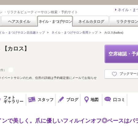
ネイル・ま
ン ・リラク＆ビューティーサロン検索・予約サイト
ヘアスタイル
ネイル・まつげサロン
ネイルカタログ
リラクサロ
イル・まつげサロン北信越トップ
>
ネイル・まつげサロン長岡トップ
>
カロス(kallos)
llos 【カロス】
空席確認・予
2件）
ブックマー
ライベートサロンのため、住所の詳細は予約確定後にメールでお知らせ
フォト
スタッフ
ブログ
地図
口コミ
ギャラリー
インで美しく。爪に優しいフィルインオフ◎ベースはパ