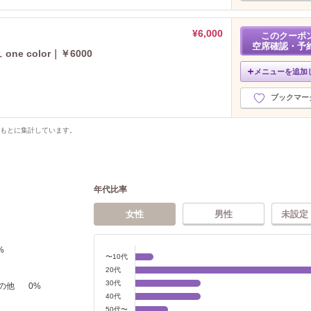
¥6,000
このクーポ
空席確認・予
e color｜￥6000
メニューを追加
ブックマー
をもとに集計しています。
年代比率
女性
男性
未設定
%
〜10代
20代
30代
の他
0
%
40代
50代〜