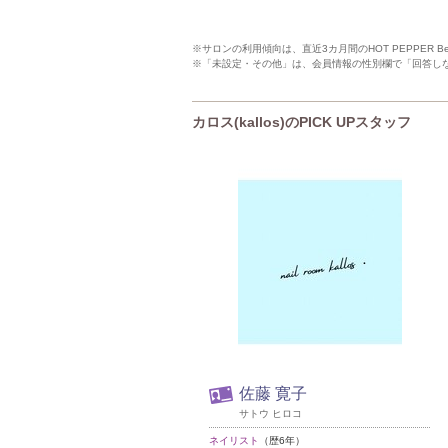
※サロンの利用傾向は、直近3カ月間のHOT PEPPER 
※「未設定・その他」は、会員情報の性別欄で「回答し
カロス(kallos)のPICK UPスタッフ
佐藤 寛子
サトウ ヒロコ
ネイリスト
（歴6年）