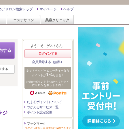
つげサロン検索トップ
マイページ
ヘルプ
ン
エステサロン
美容クリニック
ようこそ、ゲストさん。
約する
ログインする
会員登録する（無料）
クする
ホットペッパービューティーなら
1%
ポイントが
たまる！
ためたポイントをつかっておとく
にサロンをネット予約！
たまるポイントについて
つかえるサービス一覧
ラジ
ポイント設定変更
ブックマーク
ログインすると会員情報に保存できます