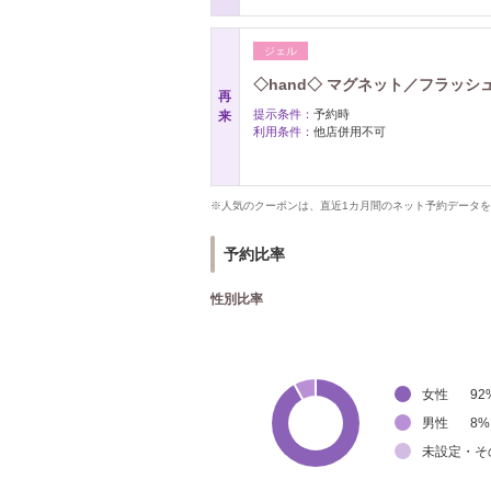
ジェル
◇hand◇ マグネット／フラッシュ on
再
提示条件：
予約時
来
利用条件：
他店併用不可
※人気のクーポンは、直近1カ月間のネット予約データ
予約比率
性別比率
女性
92
男性
8
%
未設定・そ