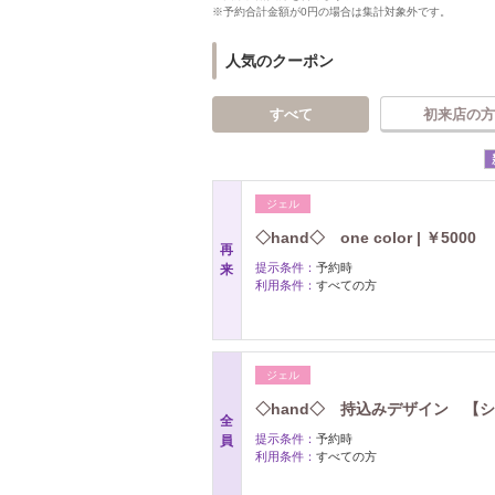
※予約合計金額が0円の場合は集計対象外です。
人気のクーポン
すべて
初来店の方
ジェル
◇hand◇ one color | ￥5000
再
提示条件：
予約時
来
利用条件：
すべての方
ジェル
◇hand◇ 持込みデザイン 【シ
全
提示条件：
予約時
員
利用条件：
すべての方