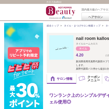
カロス(kallos)
国内最大級のヘアサロ
ヘアサロン
総合トップ
>
ネイル・まつげサロン検索トップ
>
ネ
nail room ka
ネイルルームカロス
4.20
（1
新潟県長岡市真野代新田※プ
します。
真野代新田バス停から徒歩1分
クーポン
サロン情報
メニュー
ワンランク上のシンプルデザ
ェル使用◎