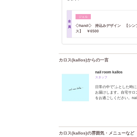
ジェル
全
◇hand◇ 持込みデザイン 【シン
員
ス】 ￥6500
カロス(kallos)からの一言
nail room kallos
スタッフ
日常の中で”ふとした時
お届けします。自宅サロ
をお過ごしください。nail
カロス(kallos)の雰囲気・メニューなど