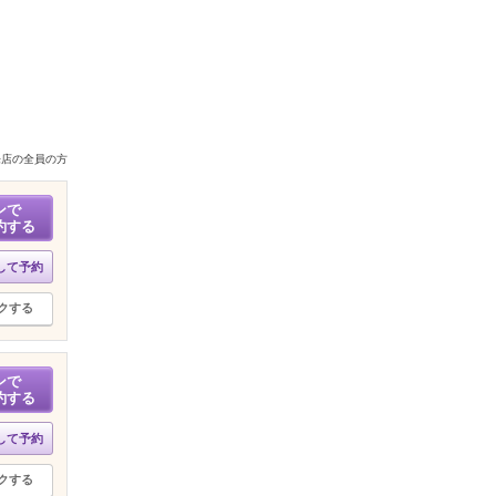
来店の全員の方
ンで
約する
して予約
クする
ンで
約する
して予約
クする