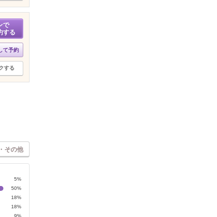
ンで
約する
して予約
クする
・その他
5%
50%
18%
18%
9%