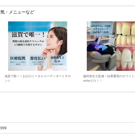
雰囲気・メニューなど
滋賀で唯一！お口のトータルコーディネートサロ
歯科衛生士監修！結果重視のホワイト
ン☆
whiteだけ！！
,999