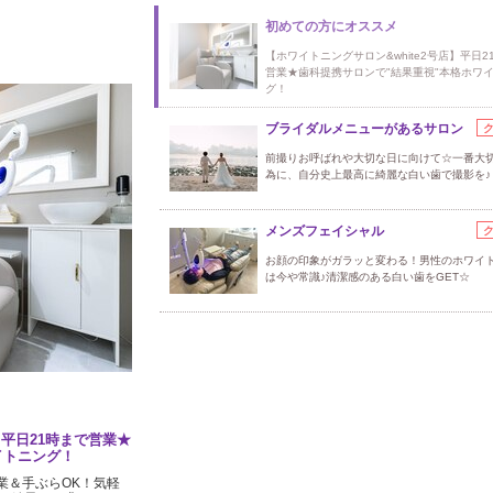
初めての方にオススメ
【ホワイトニングサロン&white2号店】平日2
営業★歯科提携サロンで"結果重視"本格ホワ
グ！
ブライダルメニューがあるサロン
前撮りお呼ばれや大切な日に向けて☆一番大
為に、自分史上最高に綺麗な白い歯で撮影を♪
メンズフェイシャル
お顔の印象がガラッと変わる！男性のホワイ
は今や常識♪清潔感のある白い歯をGET☆
】平日21時まで営業★
イトニング！
業＆手ぶらOK！気軽