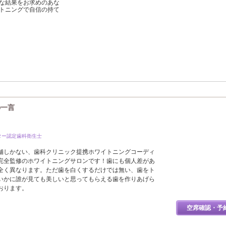
な結果をお求めのあな
トニングで自信の持て
の一言
ター認定歯科衛生士
舗しかない、歯科クリニック提携ホワイトニングコーディ
完全監修のホワイトニングサロンです！歯にも個人差があ
全く異なります。ただ歯を白くするだけでは無い、歯をト
いかに誰が見ても美しいと思ってもらえる歯を作りあげら
おります。
空席確認・予