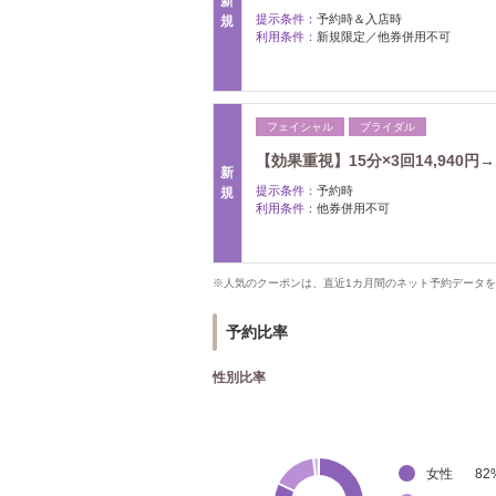
新
提示条件：
予約時＆入店時
規
利用条件：
新規限定／他券併用不可
フェイシャル
ブライダル
【効果重視】15分×3回14,940円
新
提示条件：
予約時
規
利用条件：
他券併用不可
※人気のクーポンは、直近1カ月間のネット予約データ
予約比率
性別比率
女性
82