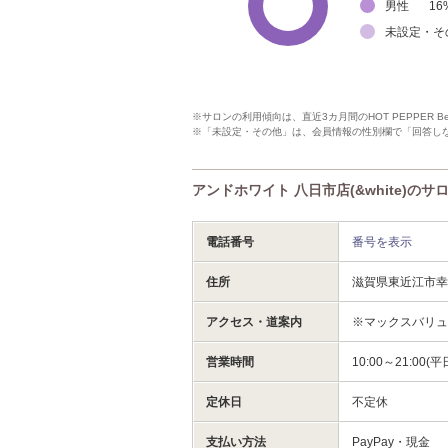
男性
16
未設定・そ
※サロンの利用傾向は、直近3カ月間のHOT PEPPER 
※「未設定・その他」は、会員情報の性別欄で「回答し
アンドホワイト 八日市店(&white)のサ
電話番号
番号を表示
住所
滋賀県東近江市幸町１－
アクセス・道案内
※マックスバリ
営業時間
10:00～21:00(
定休日
不定休
支払い方法
PayPay・現金