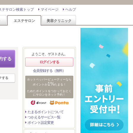
ステサロン検索トップ
マイページ
ヘルプ
ン
エステサロン
美容クリニック
ようこそ、ゲストさん。
約する
ログインする
会員登録する（無料）
クする
ホットペッパービューティーなら
1%
ポイントが
たまる！
ためたポイントをつかっておとく
にサロンをネット予約！
たまるポイントについて
つかえるサービス一覧
ポイント設定変更