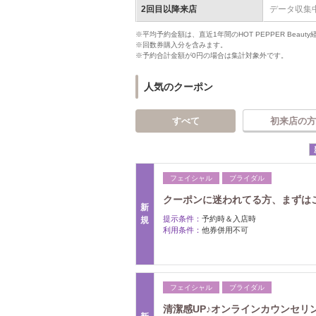
2回目以降来店
データ収集
※平均予約金額は、直近1年間のHOT PEPPER Bea
※回数券購入分を含みます。
※予約合計金額が0円の場合は集計対象外です。
人気のクーポン
すべて
初来店の方
フェイシャル
ブライダル
クーポンに迷われてる方、まずは
新
提示条件：
予約時＆入店時
規
利用条件：
他券併用不可
フェイシャル
ブライダル
清潔感UP♪オンラインカウンセリ