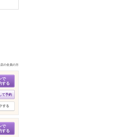
来店の全員の方
ンで
約する
して予約
クする
ンで
約する