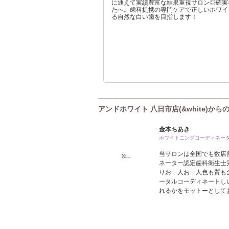
に通えて実績豊富な結果重視サロン◎確実
たへ。歯科提携の専門ケアで正しいホワイ
る自然な白い歯を目指します！
アンドホワイト 八日市店(&white)から
金本ちあき
ホワイトニングコーディネー
当サロンは全国でも数店
ネーター認定歯科衛生士
りお一人お一人色も質も
ータルコーディネートし
れるかをモットーとして