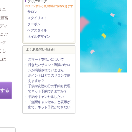
ブックマーク
ログインすると会員情報に保存できます
リニ
サロン
験豊富
スタイリスト
クーポン
ディ
ヘアスタイル
にご
ネイルデザイン
ング
よくある問い合わせ
くし
には
スマート支払いについて
行きたいサロン・近隣のサロ
ンが掲載されていません
ポイントはどこのサロンで使
えますか？
子供や友達の分の予約も代理
約する
でネット予約できますか？
予約をキャンセルしたい
「無断キャンセル」と表示が
出て、ネット予約ができない