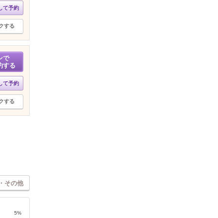
して予約
クする
ンで
約する
して予約
クする
・その他
5%