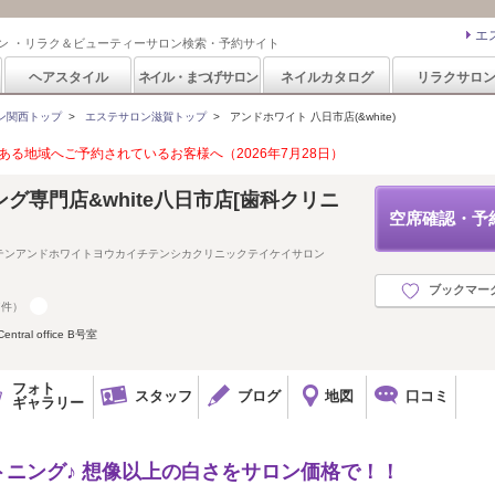
エ
ン ・リラク＆ビューティーサロン検索・予約サイト
ヘアスタイル
ネイル・まつげサロン
ネイルカタログ
リラクサロ
ン関西トップ
>
エステサロン滋賀トップ
>
アンドホワイト 八日市店(&white)
る地域へご予約されているお客様へ（2026年7月28日）
グ専門店&white八日市店[歯科クリニ
空席確認・予
テンアンドホワイトヨウカイチテンシカクリニックテイケイサロン
ブックマー
7件）
al office B号室
フォト
スタッフ
ブログ
地図
口コミ
ギャラリー
トニング♪ 想像以上の白さをサロン価格で！！