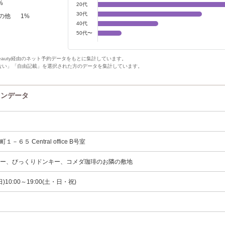
%
20代
30代
の他
1
%
40代
50代〜
Beauty経由のネット予約データをもとに集計しています。
ない」「自由記載」を選択された方のデータを集計しています。
ロンデータ
６５ Central office B号室
ュー、びっくりドンキー、コメダ珈琲のお隣の敷地
平日)10:00～19:00(土・日・祝)