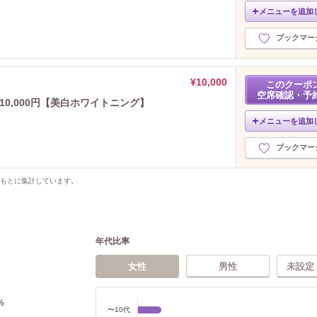
メニューを追加
ブックマー
¥10,000
このクーポ
空席確認・予
→10,000円【美白ホワイトニング】
メニューを追加
ブックマー
をもとに集計しています。
年代比率
女性
男性
未設定
%
〜10代