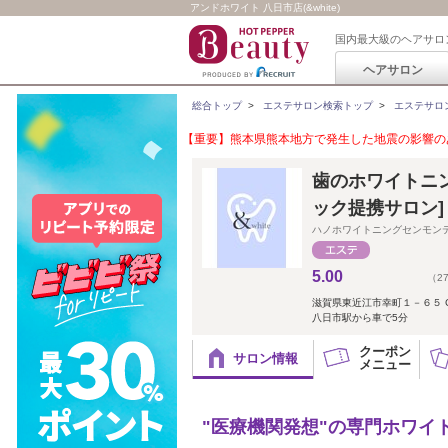
アンドホワイト 八日市店(&white)
国内最大級のヘアサロ
ヘアサロン
総合トップ
>
エステサロン検索トップ
>
エステサロ
【重要】熊本県熊本地方で発生した地震の影響のあ
歯のホワイトニン
ック提携サロン]
ハノホワイトニングセンモン
5.00
（2
滋賀県東近江市幸町１－６５ Centr
八日市駅から車で5分
クーポン
サロン情報
メニュー
"医療機関発想"の専門ホワイ