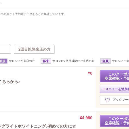
中
uty経由のネット予約時データをもとに集計しています。
2回目以降来店の方
新規
サロンに初来店の方
再来
サロンに2回目以降にご来店の方
全員
サロンにご
¥0
このクーポ
空席確認・予
こちらから♪
メニューを追加
ブックマー
¥4,980
このクーポ
空席確認・予
ングライトホワイトニング♪初めての方に☆