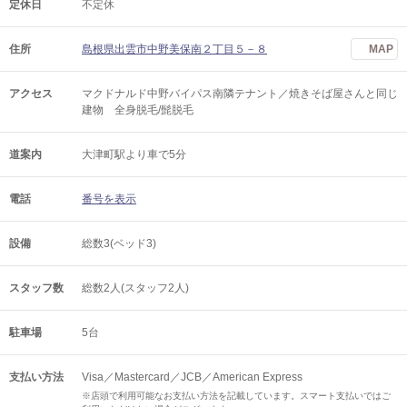
定休日
不定休
住所
島根県出雲市中野美保南２丁目５－８
MAP
アクセス
マクドナルド中野バイパス南隣テナント／焼きそば屋さんと同じ
建物 全身脱毛/髭脱毛
道案内
大津町駅より車で5分
電話
番号を表示
設備
総数3(ベッド3)
スタッフ数
総数2人(スタッフ2人)
駐車場
5台
支払い方法
Visa／Mastercard／JCB／American Express
※店頭で利用可能なお支払い方法を記載しています。スマート支払いではご