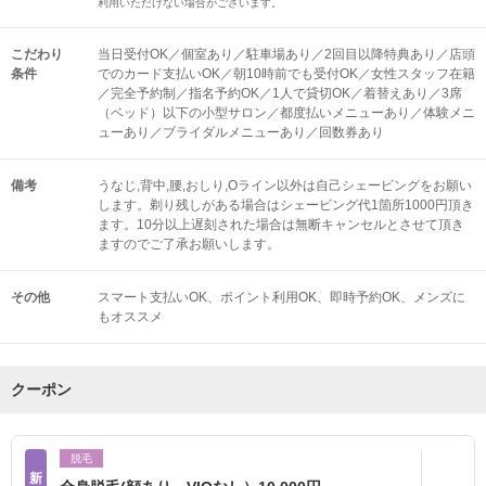
利用いただけない場合がございます。
こだわり
当日受付OK／個室あり／駐車場あり／2回目以降特典あり／店頭
条件
でのカード支払いOK／朝10時前でも受付OK／女性スタッフ在籍
／完全予約制／指名予約OK／1人で貸切OK／着替えあり／3席
（ベッド）以下の小型サロン／都度払いメニューあり／体験メニ
ューあり／ブライダルメニューあり／回数券あり
備考
うなじ,背中,腰,おしり,Oライン以外は自己シェービングをお願い
します。剃り残しがある場合はシェービング代1箇所1000円頂き
ます。10分以上遅刻された場合は無断キャンセルとさせて頂き
ますのでご了承お願いします。
その他
スマート支払いOK
ポイント利用OK
即時予約OK
メンズに
もオススメ
クーポン
脱毛
新