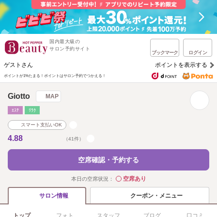
国内最大級の
サロン予約サイト
ブックマーク
ログイン
ゲストさん
ポイントを表示する
ポイントが1%たまる！
ポイントはサロン予約でつかえる！
Giotto
MAP
ｴｽﾃ
ﾘﾗｸ
スマート支払いOK
4.88
（41件）
空席確認・予約する
空席あり
本日の空席状況：
◯
クーポン・メニュー
サロン情報
トップ
フォト
スタッフ
ブログ
口コミ