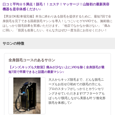
口コミ平均☆５満点！脱毛！！エステ！マッサージ！山陰初の最新美容
機器を是非体感ください♪
【男女OK/駐車場完備】本当に終わりある脱毛を提供するために、最短7回で全
身脱毛を完了できる国産脱毛マシンを導入！しつこいヒゲやVIOでも、施術後に
はしっかり脱毛効果を実感いただけます。「他店でなかなか抜けない」「痛み
に弱い」「肌質も改善したい」そんな方はぜひ一度当店にお任せください！
サロンの特徴
全身脱毛コースのあるサロン
【メンズ,キッズも大歓迎】痛みが少ない上に,VIOを除く全身脱毛が最
短7回で卒業できると話題の最新マシン♪
大人からキッズ脱毛まで、どんな脱毛ニ
ーズもお任せ◎初めての脱毛の方にも、
プロのスタッフがしっかりとカウンセリ
ングさせていただきます!アフターケアも
ばっちり!脱毛しながら美肌も叶う!進化形
脱毛を体感して♪