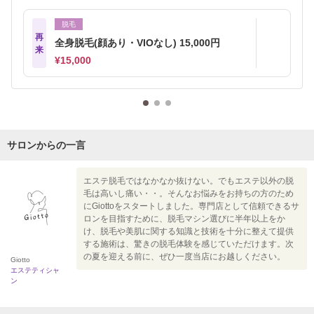
脱毛
再
全身脱毛(顔あり・VIOなし) 15,000円
来
¥15,000
サロンからの一言
エステ脱毛ではなかなか抜けない。でもエステ以外の脱
毛は高いし痛い・・。そんなお悩みをお持ちの方のため
にGiottoをスタートしました。専門店として信頼できるサ
ロンを目指すために、脱毛マシン選びに半年以上をか
け、脱毛や美肌に関する知識と技術を十分に整えて提供
する施術は、驚きの脱毛体験を感じていただけます。次
の夏を迎える前に、ぜひ一度当店にお越しください。
Giotto
エステティシャ
ン