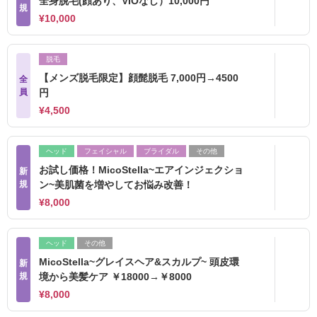
全身脱毛(顔あり、VIOなし）10,000円
規
¥10,000
脱毛
【メンズ脱毛限定】顔髭脱毛 7,000円→4500
全
員
円
¥4,500
ヘッド
フェイシャル
ブライダル
その他
お試し価格！MicoStella~エアインジェクショ
新
規
ン~美肌菌を増やしてお悩み改善！
¥8,000
ヘッド
その他
MicoStella~グレイスヘア&スカルプ~ 頭皮環
新
規
境から美髪ケア ￥18000→￥8000
¥8,000