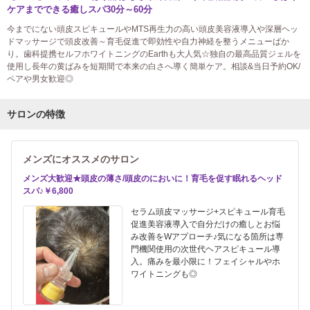
ケアまでできる癒しスパ30分～60分
今までにない頭皮スピキュールやMTS再生力の高い頭皮美容液導入や深層ヘッ
ドマッサージで頭皮改善～育毛促進で即効性や自力神経を整うメニューばか
り。歯科提携セルフホワイトニングのEarthも大人気☆独自の最高品質ジェルを
使用し長年の黄ばみを短期間で本来の白さへ導く簡単ケア。相談&当日予約OK/
ペアや男女歓迎◎
サロンの特徴
メンズにオススメのサロン
メンズ大歓迎★頭皮の薄さ/頭皮のにおいに！育毛を促す眠れるヘッド
スパ♪￥6,800
セラム頭皮マッサージ+スピキュール育毛
促進美容液導入で自分だけの癒しとお悩
み改善をWアプローチ♪気になる箇所は専
門機関使用の次世代ヘアスピキュール導
入。痛みを最小限に！フェイシャルやホ
ワイトニングも◎