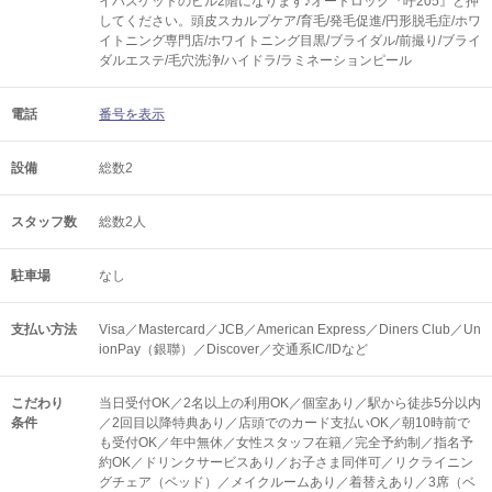
イバスケットのビル2階になります♪オートロック『呼205』と押
してください。頭皮スカルプケア/育毛/発毛促進/円形脱毛症/ホワ
イトニング専門店/ホワイトニング目黒/ブライダル/前撮り/ブライ
ダルエステ/毛穴洗浄/ハイドラ/ラミネーションピール
電話
番号を表示
設備
総数2
スタッフ数
総数2人
駐車場
なし
支払い方法
Visa／Mastercard／JCB／American Express／Diners Club／Un
ionPay（銀聯）／Discover／交通系IC/IDなど
こだわり
当日受付OK／2名以上の利用OK／個室あり／駅から徒歩5分以内
条件
／2回目以降特典あり／店頭でのカード支払いOK／朝10時前で
も受付OK／年中無休／女性スタッフ在籍／完全予約制／指名予
約OK／ドリンクサービスあり／お子さま同伴可／リクライニン
グチェア（ベッド）／メイクルームあり／着替えあり／3席（ベ