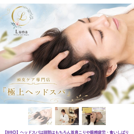
【8/8◎】ヘッドスパは頭部はもちろん首肩こりや眼精疲労・食いしばり