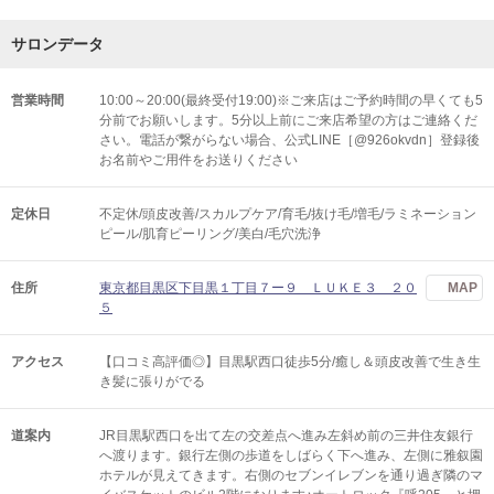
サロンデータ
営業時間
10:00～20:00(最終受付19:00)※ご来店はご予約時間の早くても5
分前でお願いします。5分以上前にご来店希望の方はご連絡くだ
さい。電話が繋がらない場合、公式LINE［@926okvdn］登録後
お名前やご用件をお送りください
定休日
不定休/頭皮改善/スカルプケア/育毛/抜け毛/増毛/ラミネーション
ピール/肌育ピーリング/美白/毛穴洗浄
住所
東京都目黒区下目黒１丁目７ー９ ＬＵＫＥ３ ２０
MAP
５
アクセス
【口コミ高評価◎】目黒駅西口徒歩5分/癒し＆頭皮改善で生き生
き髪に張りがでる
道案内
JR目黒駅西口を出て左の交差点へ進み左斜め前の三井住友銀行
へ渡ります。銀行左側の歩道をしばらく下へ進み、左側に雅叙園
ホテルが見えてきます。右側のセブンイレブンを通り過ぎ隣のマ