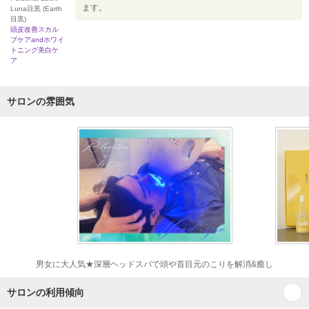
ます。
Luna目黒 (Earth
目黒)
頭皮改善スカル
プケアandホワイ
トニング美白ケ
ア
サロンの雰囲気
男女に大人気★深層ヘッドスパで頭や首目元のこりを解消&癒し
サロンの利用傾向