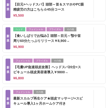
【目元+ヘッドスパ】頭部～首＆スマホやPC眼
新
規
精疲労の方はこちら☆45分コース
¥5,500
ヘッド
フェイシャル
ブライダル
その他
【食いしばりでお悩み】頭部～目元～顎や首
新
規
周り60分たっぷりリリース￥8,900→
¥6,900
フェイシャル
ブライダル
その他
【毛量UP急速頭皮改善】ヘッドスパ20分+ス
新
規
ピキュール頭皮美容液導入￥9800→
¥6,800
フェイシャル
その他
最新スカルプ再生ケア★頭皮マッサージ+スピ
新
規
キュール導入1ヶ月ホームケア付き