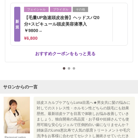
フェイシャル
ブライダル
その他
【毛量UP急速頭皮改善】ヘッドスパ20
新
分+スピキュール頭皮美容液導入
規
￥9800→
¥6,800
おすすめクーポンをもっと見る
サロンからの一言
頭皮スカルプケアならLuna目黒へ★男女共に髪の悩みに
対してのストレス性・ホルモン性どちらの脱毛にも効果
歴然。最新頭皮ケアを目黒で体験しお悩み改善していき
ましょう。独自開発の高品質・お子様や妊婦さんでも使
用可能な安心なジェルで圧倒的白い歯になりませんか？
姉妹店のLuna恵比寿で人気の肌育トリートメントや毛穴
洗浄をお客様に合わせてセレクトし施術させていただき
Personal salon