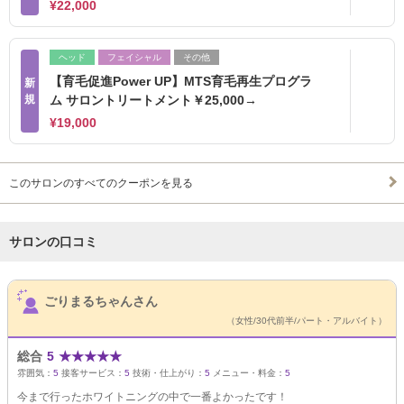
¥22,000
ヘッド
フェイシャル
その他
【育毛促進Power UP】MTS育毛再生プログラ
新
規
ム サロントリートメント￥25,000→
¥19,000
このサロンのすべてのクーポンを見る
サロンの口コミ
サロンPick Up
ごりまるちゃんさん
（女性/30代前半/パート・アルバイト）
総合
5
★
★
★
★
★
雰囲気：
5
接客サービス：
5
技術・仕上がり：
5
メニュー・料金：
5
今まで行ったホワイトニングの中で一番よかったです！