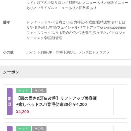
ッド）以下の小型サロン／都度払いメニューあり／体験メニュー
あり／ブライダルメニューあり／回数券あり
備考
ドライヘッドスパ/首肩こり/自力神経/不眠症/眼精疲労/食いしば
り/たるみ/癒し空間/フェイシャル/リフトアップ/waxing/peeling/
フェイスワックス/うる艶WAX/シワ改善/毛穴ケア/ハイドロジェ
リーマスク/韓国肌管理
その他
ポイント利用OK
即時予約OK
メンズにもオススメ
クーポン
ヘッド
その他
【頭の固さ&頭皮改善】リフトアップ美容液
新
規
+癒しヘッドスパ育毛促進30分￥4,200
¥4,200
ヘッド
その他