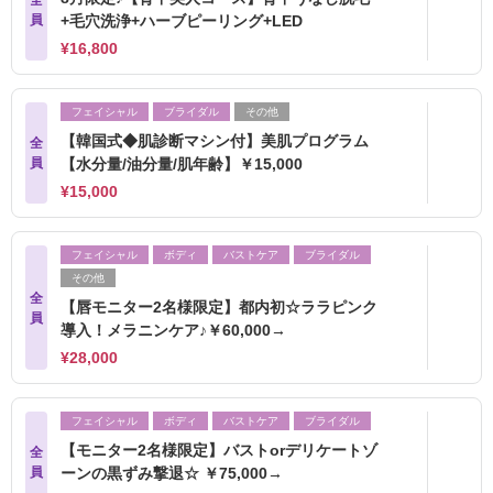
全
員
+毛穴洗浄+ハーブピーリング+LED
¥16,800
フェイシャル
ブライダル
その他
【韓国式◆肌診断マシン付】美肌プログラム
全
員
【水分量/油分量/肌年齢】￥15,000
¥15,000
フェイシャル
ボディ
バストケア
ブライダル
その他
全
【唇モニター2名様限定】都内初☆ララピンク
員
導入！メラニンケア♪￥60,000→
¥28,000
フェイシャル
ボディ
バストケア
ブライダル
【モニター2名様限定】バストorデリケートゾ
全
員
ーンの黒ずみ撃退☆ ￥75,000→