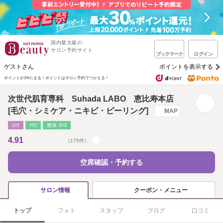
国内最大級の
サロン予約サイト
ブックマーク
ログイン
ゲストさん
ポイントを表示する
ポイントが1%たまる！
ポイントはサロン予約でつかえる！
次世代肌育専科 Suhada LABO 恵比寿本店
[毛穴・シミケア・ニキビ・ピーリング]
MAP
ｴｽﾃ
ﾘﾗｸ
整体･ｶｲﾛ
4.91
（175件）
空席確認・予約する
クーポン・メニュー
サロン情報
トップ
フォト
スタッフ
ブログ
口コミ