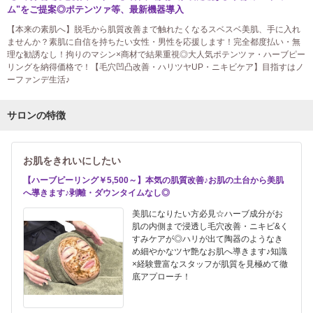
ム"をご提案◎ポテンツァ等、最新機器導入
【本来の素肌へ】脱毛から肌質改善まで触れたくなるスベスベ美肌、手に入れ
ませんか？素肌に自信を持ちたい女性・男性を応援します！完全都度払い・無
理な勧誘なし！拘りのマシン×商材で結果重視◎大人気ポテンツァ・ハーブピー
リングを納得価格で！【毛穴凹凸改善・ハリツヤUP・ニキビケア】目指すはノ
ーファンデ生活♪
サロンの特徴
お肌をきれいにしたい
【ハーブピーリング￥5,500～】本気の肌質改善♪お肌の土台から美肌
へ導きます♪剥離・ダウンタイムなし◎
美肌になりたい方必見☆ハーブ成分がお
肌の内側まで浸透し毛穴改善・ニキビ&く
すみケアが◎ハリが出て陶器のようなき
め細やかなツヤ艶なお肌へ導きます♪知識
×経験豊富なスタッフが肌質を見極めて徹
底アプローチ！