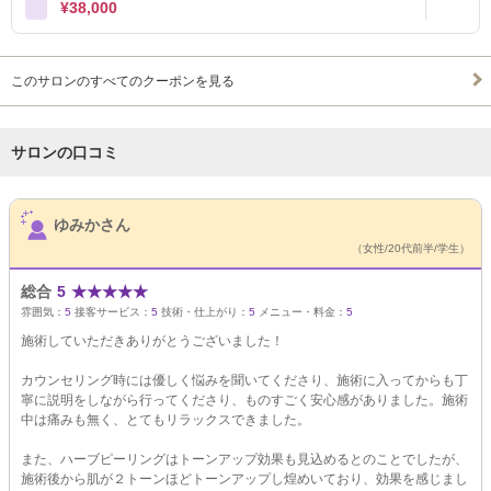
¥38,000
このサロンのすべてのクーポンを見る
サロンの口コミ
サロンPick Up
ゆみかさん
（女性/20代前半/学生）
総合
5
★
★
★
★
★
雰囲気：
5
接客サービス：
5
技術・仕上がり：
5
メニュー・料金：
5
施術していただきありがとうございました！
カウンセリング時には優しく悩みを聞いてくださり、施術に入ってからも丁
寧に説明をしながら行ってくださり、ものすごく安心感がありました。施術
中は痛みも無く、とてもリラックスできました。
また、ハーブピーリングはトーンアップ効果も見込めるとのことでしたが、
施術後から肌が２トーンほどトーンアップし煌めいており、効果を感じまし