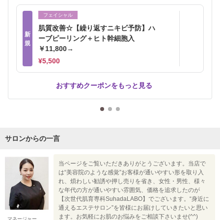
フェイシャル
肌質改善☆【繰り返すニキビ予防】ハ
新
ーブピーリング＋ヒト幹細胞入
規
￥11,800→
¥5,500
おすすめクーポンをもっと見る
サロンからの一言
当ページをご覧いただきありがとうございます。当店で
は“美容院のような感覚”お客様が通いやすい形を取り入
れ、煩わしい勧誘や押し売りを省き、女性・男性、様々
な年代の方が通いやすい雰囲気、価格を追求したのが
【次世代肌育専科SuhadaLABO】でございます。“身近に
通えるエステサロン”を皆様にお届けしていきたいと思い
ます。お気軽にお肌のお悩みをご相談下さいませ(^^)
マネージャー