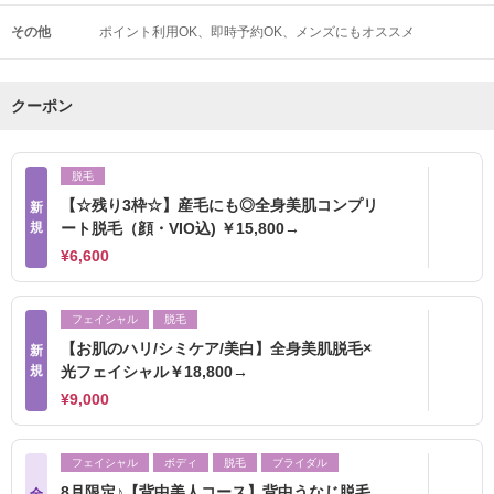
その他
ポイント利用OK
即時予約OK
メンズにもオススメ
クーポン
脱毛
【☆残り3枠☆】産毛にも◎全身美肌コンプリ
新
規
ート脱毛（顔・VIO込) ￥15,800→
¥6,600
フェイシャル
脱毛
【お肌のハリ/シミケア/美白】全身美肌脱毛×
新
規
光フェイシャル￥18,800→
¥9,000
フェイシャル
ボディ
脱毛
ブライダル
8月限定♪【背中美人コース】背中うなじ脱毛