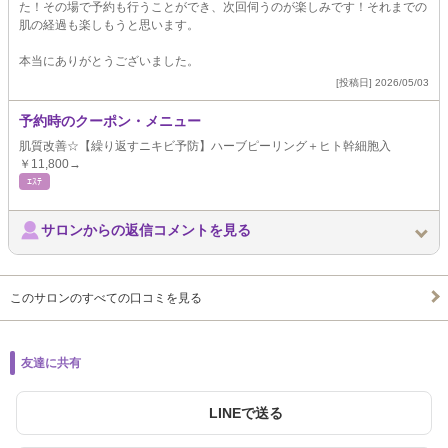
た！その場で予約も行うことができ、次回伺うのが楽しみです！それまでの
肌の経過も楽しもうと思います。
本当にありがとうございました。
[投稿日] 2026/05/03
予約時のクーポン・メニュー
肌質改善☆【繰り返すニキビ予防】ハーブピーリング＋ヒト幹細胞入
￥11,800→
ｴｽﾃ
サロンからの返信コメントを見る
このサロンのすべての口コミを見る
友達に共有
LINEで送る