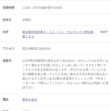
営業時間
11:00～20:00(最終受付19:00)
定休日
木曜日
住所
東京都渋谷区東３－１７－１１ ヴェラハイツ恵比寿
MAP
東７０３
アクセス
恵比寿駅西口徒歩3分
道案内
(1)JR恵比寿駅西口改札を出て右の出口へ (2)ユニクロを右手にま
っすぐ進みます(3)道に出ましたら右に歩いていきますと角にサ
ンマルクがある交差点があります (4)そのまま渡っていただき
左の横断歩道も渡っていただき右に進みます(5)1本目の道を左に
曲がりますと右手にある2階が美容室のマンション内、703をイ
ンターホンで鳴らしてください。分からない場合はお気軽にお電
話下さい。
電話
番号を表示