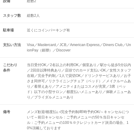
設備
総数2
スタッフ数
総数2人
駐車場
近くにコインパーキング有
支払い方法
Visa／Mastercard／JCB／American Express／Diners Club／Un
ionPay（銀聯）／Discover
こだわり
当日受付OK／2名以上の利用OK／個室あり／駅から徒歩5分以内
条件
／2回目以降特典あり／店頭でのカード支払いOK／女性スタッフ
在籍／完全予約制／1人で貸切OK／ドリンクサービスあり／お子
さま同伴可／リクライニングチェア（ベッド）／メイクルームあ
り／着替えあり／アメニティまたはコスメが充実／3席（ベッ
ド）以下の小型サロン／都度払いメニューあり／体験メニューあ
り／ブライダルメニューあり
備考
メンズ歓迎/都度払い/完全予約制/即時予約OK/～キャンセルにつ
いて～前日キャンセル：ご予約メニューの50％当日キャンセ
ル：ご予約メニューの100％※クレジットカード決済の場合、1
0%頂戴しております