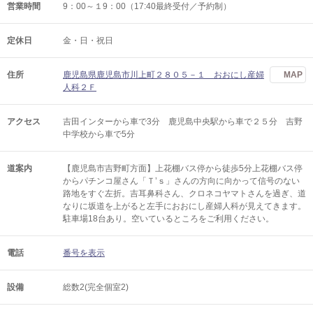
営業時間
9：00～１9：00（17:40最終受付／予約制）
定休日
金・日・祝日
住所
鹿児島県鹿児島市川上町２８０５－１ おおにし産婦
MAP
人科２Ｆ
アクセス
吉田インターから車で3分 鹿児島中央駅から車で２５分 吉野
中学校から車で5分
道案内
【鹿児島市吉野町方面】上花棚バス停から徒歩5分上花棚バス停
からパチンコ屋さん「Ｔ’ｓ」さんの方向に向かって信号のない
路地をすぐ左折。吉耳鼻科さん、クロネコヤマトさんを過ぎ、道
なりに坂道を上がると左手におおにし産婦人科が見えてきます。
駐車場18台あり。空いているところをご利用ください。
電話
番号を表示
設備
総数2(完全個室2)