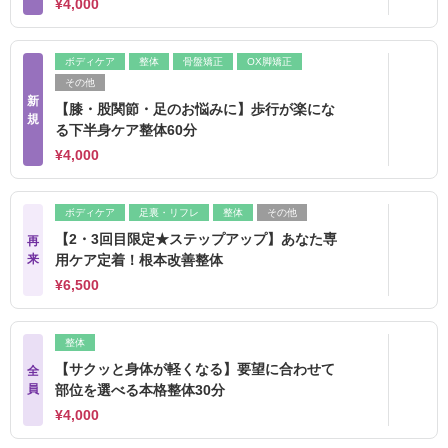
¥4,000
ボディケア
整体
骨盤矯正
OX脚矯正
その他
新
【膝・股関節・足のお悩みに】歩行が楽にな
規
る下半身ケア整体60分
¥4,000
ボディケア
足裏・リフレ
整体
その他
【2・3回目限定★ステップアップ】あなた専
再
来
用ケア定着！根本改善整体
¥6,500
整体
【サクッと身体が軽くなる】要望に合わせて
全
員
部位を選べる本格整体30分
¥4,000