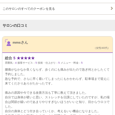
このサロンのすべてのクーポンを見る
サロンの口コミ
サロンPick Up
mmsさん
（女性/40代）
総合
5
★
★
★
★
★
雰囲気：
4
接客サービス：
5
技術・仕上がり：
5
メニュー・料金：
5
腰痛がなかなか良くならず、歩くのにも痛みが出たので急ぎ何とかしたくて
予約しました。
急な予約で、さらに早く着いてしまったにもかかわらず、駐車場まで迎えに
来てくださりありがたかったです。
痛みの原因や今できる改善方法も丁寧に教えて頂きました。
自分では身体が硬いと思い、ストレッチを日課にしていたのですが、私の場
合は関節が緩いのであまりやりすぎないほうがいいと知り、目からウロコで
した。
自分の身体とどう付き合っていくか、考えるいい機会になりました。