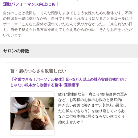
運動パフォーマンス向上にも！
自分のことは後回し…そんな頑張りすぎてしまう女性のための整体です。不調
の原因を一緒に探りながら、自分でも整えられるようになることをゴールにサ
ポート☆「こんなに身体が疲れていたなんて気づかなかった」「来られない日
も、自分で整えられる方法を教えてもらえるから心強い」そんなお声をいただ
いています
サロンの特徴
首・肩のつらさを改善したい
【卒業できる！パーソナル整体】延べ5万人以上の対応実績◎揉むだけ
じゃない根本から改善する整体+運動指導
疲れ/慢性的な首・肩こり/腰痛/身体の歪み
など、お客様のお体のお悩みと徹底的に
向き合い改善に導きます♪【症状が悪化し
たら揉んでもらう】を繰り返しているあ
なたに◎根本的に悪くならない体づくり
始めませんか？