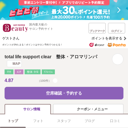
国内最大級の
サロン予約サイト
ブックマーク
ログイン
ゲストさん
ポイントを表示する
ポイントが1%たまる！
ポイントはサロン予約でつかえる！
total life support clear 整体・アロマリンパ
MAP
ﾘﾗｸ
ｴｽﾃ
整体･ｶｲﾛ
ﾘﾌﾚｯｼｭ
4.87
（100件）
空席確認・予約する
クーポン・メニュー
サロン情報
トップ
フォト
スタッフ
ブログ
口コミ