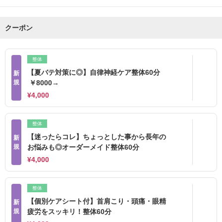
クーポン
整体
【夏バテ対策に◎】自律神経ケア整体60分
新
規
￥8000→
¥4,000
整体
【迷ったらコレ】ちょっとした事から長年の
新
規
お悩みも◎オーダーメイド整体60分
¥4,000
整体
【個別ケアシート付】首肩こり・頭痛・眼精
新
規
疲労をスッキリ！整体60分