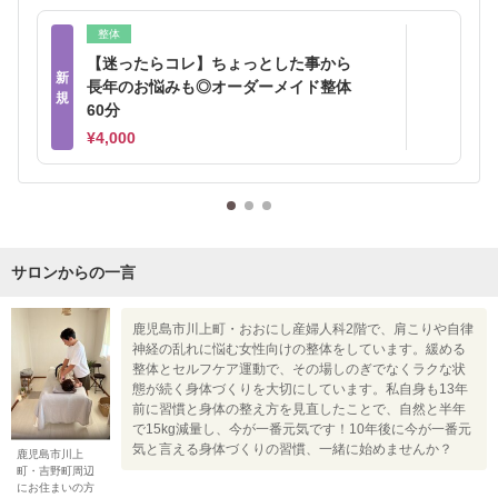
整体
【迷ったらコレ】ちょっとした事から
新
長年のお悩みも◎オーダーメイド整体
規
60分
¥4,000
サロンからの一言
鹿児島市川上町・おおにし産婦人科2階で、肩こりや自律
神経の乱れに悩む女性向けの整体をしています。緩める
整体とセルフケア運動で、その場しのぎでなくラクな状
態が続く身体づくりを大切にしています。私自身も13年
前に習慣と身体の整え方を見直したことで、自然と半年
で15kg減量し、今が一番元気です！10年後に今が一番元
気と言える身体づくりの習慣、一緒に始めませんか？
鹿児島市川上
町・吉野町周辺
にお住まいの方