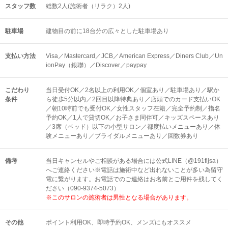
スタッフ数
総数2人(施術者（リラク）2人)
駐車場
建物目の前に18台分の広々とした駐車場あり
支払い方法
Visa／Mastercard／JCB／American Express／Diners Club／Un
ionPay（銀聯）／Discover／paypay
こだわり
当日受付OK／2名以上の利用OK／個室あり／駐車場あり／駅か
条件
ら徒歩5分以内／2回目以降特典あり／店頭でのカード支払いOK
／朝10時前でも受付OK／女性スタッフ在籍／完全予約制／指名
予約OK／1人で貸切OK／お子さま同伴可／キッズスペースあり
／3席（ベッド）以下の小型サロン／都度払いメニューあり／体
験メニューあり／ブライダルメニューあり／回数券あり
備考
当日キャンセルやご相談がある場合には公式LINE（@191fljsa）
へご連絡ください※電話は施術中など出れないことが多い為留守
電に繋がります。お電話でのご連絡はお名前とご用件を残してく
ださい（090-9374-5073）
※このサロンの施術者は男性となる場合があります。
その他
ポイント利用OK
即時予約OK
メンズにもオススメ