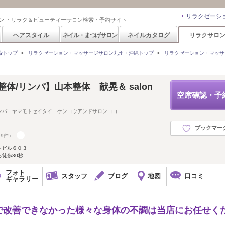
リラクゼーシ
ン ・リラク＆ビューティーサロン検索・予約サイト
ヘアスタイル
ネイル・まつげサロン
ネイルカタログ
リラクサロ
索トップ
>
リラクゼーション・マッサージサロン九州・沖縄トップ
>
リラクゼーション・マッサ
整体/リンパ】山本整体 献晃＆ salon
空席確認・予
ンパ ヤマモトセイタイ ケンコウアンドサロンココ
ブックマー
69件）
トビル６０３
徒歩30秒
フォト
スタッフ
ブログ
地図
口コミ
ギャラリー
で改善できなかった様々な身体の不調は当店にお任せく