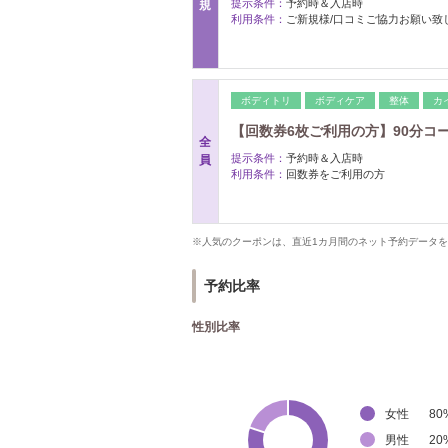
提示条件：
予約時＆入店時
規
利用条件：
ご新規様/口コミご協力お願い致
ボディトリ
ボディケア
整体
カ
【回数券6枚ご利用の方】90分コ
全
提示条件：
予約時＆入店時
員
利用条件：
回数券をご利用の方
※人気のクーポンは、直近1カ月間のネット予約データ
予約比率
性別比率
女性
80
男性
20