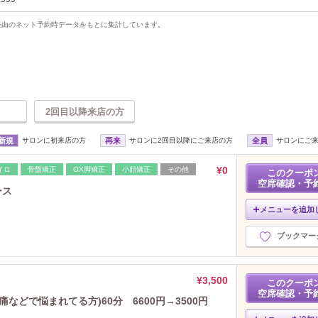
uty経由のネット予約時データをもとに集計しています。
2回目以降来店の方
新規
サロンに初来店の方
再来
サロンに2回目以降にご来店の方
全員
サロンにご
¥0
イロ
骨盤矯正
OX脚矯正
小顔矯正
その他
このクーポ
空席確認・予
ース
メニューを追加
ブックマー
¥3,500
このクーポ
空席確認・予
などで悩まれてる方)60分 6600円→3500円