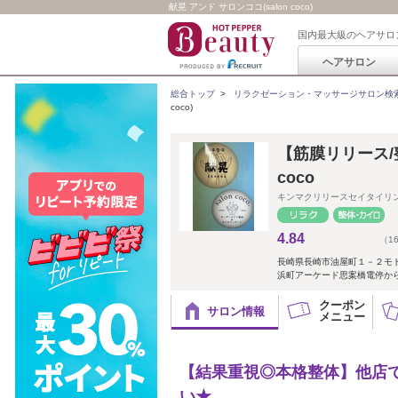
献晃 アンド サロンココ(salon coco)
国内最大級のヘアサロ
ヘアサロン
総合トップ
>
リラクゼーション・マッサージサロン検
coco)
【筋膜リリース/
coco
キンマクリリースセイタイリ
4.84
（1
長崎県長崎市油屋町１－２モ
浜町アーケード思案橋電停から
クーポン
サロン情報
メニュー
【結果重視◎本格整体】他店
い★