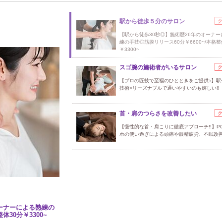
駅から徒歩５分のサロン
【駅から徒歩30秒◎】施術歴26年のオーナー
練の手技◎筋膜リリース60分￥6600~/本格整
￥3300~
スゴ腕の施術者がいるサロン
【プロの匠技で至福のひとときをご提供♪】駅
技術×リーズナブルで通いやすいのも嬉しい!!
首・肩のつらさを改善したい
【慢性的な首・肩こりに徹底アプローチ!!】P
ホの使い過ぎによる頭痛や眼精疲労、不眠改
オーナーによる熟練の
体30分￥3300~