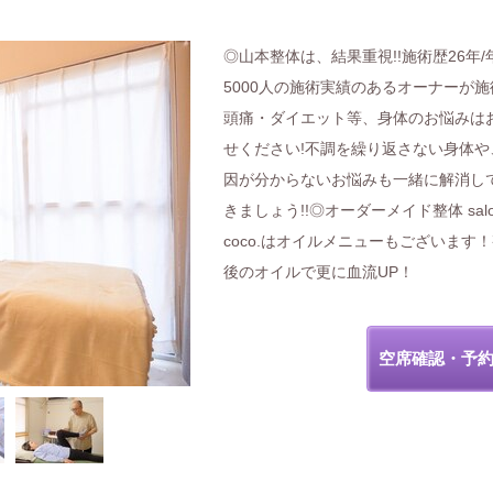
◎山本整体は、結果重視!!施術歴26年/
5000人の施術実績のあるオーナーが施
頭痛・ダイエット等、身体のお悩みは
せください!不調を繰り返さない身体や
因が分からないお悩みも一緒に解消し
きましょう!!◎オーダーメイド整体 salo
coco.はオイルメニューもございます
後のオイルで更に血流UP！
空席確認・予