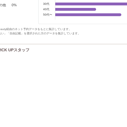
30代
の他
0
%
40代
50代〜
Beauty経由のネット予約データをもとに集計しています。
ない」「自由記載」を選択された方のデータを集計しています。
PICK UPスタッフ