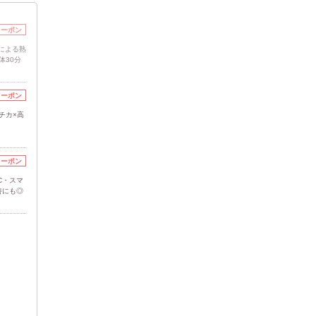
クーポン
による熟
体30分
クーポン
チカ×高
クーポン
C・スマ
善にも◎