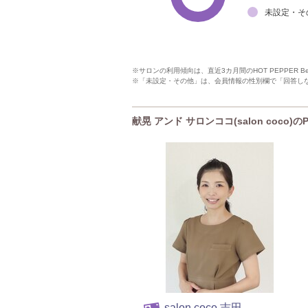
未設定・そ
※サロンの利用傾向は、直近3カ月間のHOT PEPPER 
※「未設定・その他」は、会員情報の性別欄で「回答し
献晃 アンド サロンココ(salon coco)の
salon coco 吉田