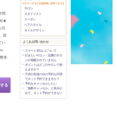
ログインすると会員情報に保存できます
サロン
年間
スタイリスト
クーポン
術★
ヘアスタイル
お任
ネイルデザイン
、原
よくある問い合わせ
てい
n
スマート支払いについて
行きたいサロン・近隣のサロ
！整体
ンが掲載されていません
ポイントはどこのサロンで使
えますか？
子供や友達の分の予約も代理
でネット予約できますか？
予約をキャンセルしたい
約する
「無断キャンセル」と表示が
出て、ネット予約ができない