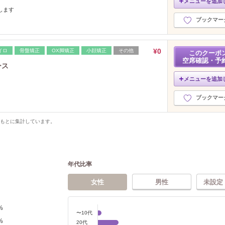
メニューを追加
します
ブックマー
¥0
イロ
骨盤矯正
OX脚矯正
小顔矯正
その他
このクーポ
空席確認・予
ース
メニューを追加
ブックマー
をもとに集計しています。
年代比率
女性
男性
未設定
%
〜10代
%
20代