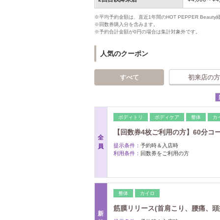
※平均予約金額は、直近1年間のHOT PEPPER Bea
※回数券購入分を含みます。
※予約合計金額が0円の場合は集計対象外です。
人気のクーポン
すべて
初来店の方
ボディトリ
ボディケア
整体
カ
【回数券4枚ご利用の方】60分コ
全
提示条件：
予約時＆入店時
員
利用条件：
回数券をご利用の方
整体
カイロ
筋膜リリース(首肩こり、腰痛、頭痛
新