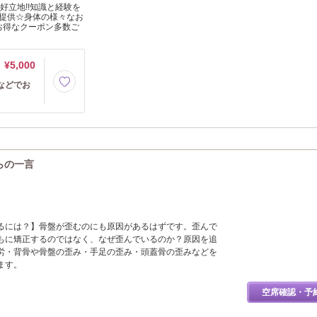
好立地!!知識と経験を
提供☆身体の様々なお
お得なクーポン多数ご
¥5,000
などでお
からの一言
るには？】骨盤が歪むのにも原因があるはずです。歪んで
もに矯正するのではなく、なぜ歪んでいるのか？原因を追
労・背骨や骨盤の歪み・手足の歪み・頭蓋骨の歪みなどを
ます。
空席確認・予