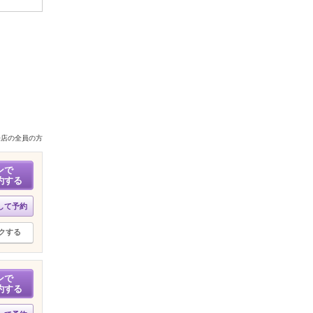
来店の全員の方
ンで
約する
して予約
クする
ンで
約する