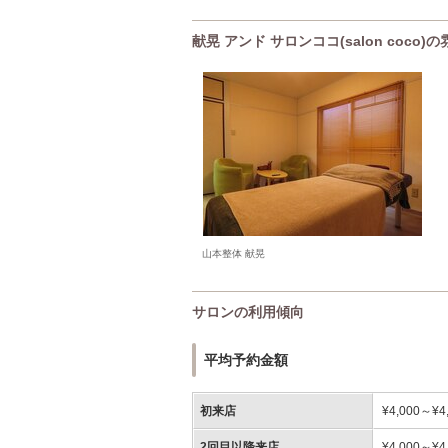
献晃 アンド サロンココ(salon coco
山本整体 献晃
サロンの利用傾向
平均予約金額
初来店
¥4,000～¥4
2回目以降来店
¥4,000～¥4