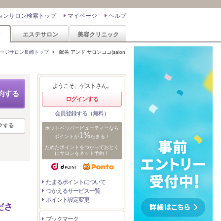
ョンサロン検索トップ
マイページ
ヘルプ
ン
エステサロン
美容クリニック
ージサロン長崎トップ
>
献晃 アンド サロンココ(salon
ようこそ、ゲストさん。
約する
ログインする
会員登録する（無料）
クする
ホットペッパービューティーなら
1%
ポイントが
たまる！
ためたポイントをつかっておとく
にサロンをネット予約！
たまるポイントについて
つかえるサービス一覧
ポイント設定変更
ださ
ブックマーク