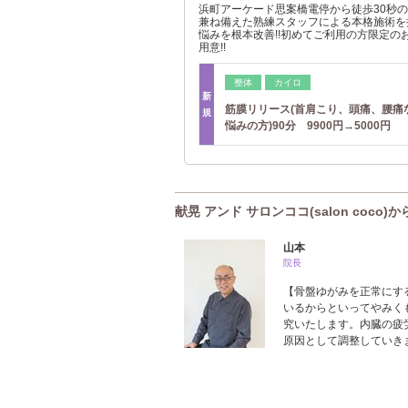
浜町アーケード思案橋電停から徒歩30秒の
兼ね備えた熟練スタッフによる本格施術を
悩みを根本改善!!初めてご利用の方限定の
用意!!
整体
カイロ
新
筋膜リリース(首肩こり、頭痛、腰痛
規
悩みの方)90分 9900円→5000円
献晃 アンド サロンココ(salon coco)
山本
院長
【骨盤ゆがみを正常にす
いるからといってやみく
究いたします。内臓の疲
原因として調整していき