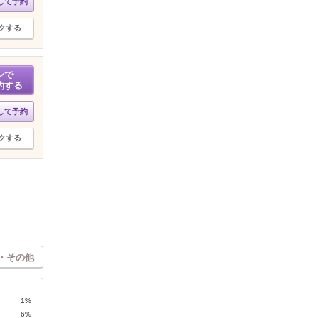
して予約
クする
ンで
約する
して予約
クする
・その他
1%
6%