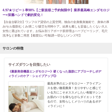
4.97★リピート率98%【ご新規様ご予約制限中】業界最高峰エンダモロジ
ー×深層ハンドで劇的変化！
【白金台駅2分】ワンフロア貸切の上質空間。独自の全身痩身施術で、身体の厚
み/セル脂肪/むくみ/肩こり/疲労を同時ケア。結果も癒しも妥協したくない大人
女性に選ばれています。お悩み別リアボーテ肌管理はハーブピーリング、毛穴
洗浄など多数ご用意【都度払い可/勧誘一切なし/メンズ可】
サロンの特徴
サイズダウンを目指したい
《最新美容機器エンダモロジー》硬くなった脂肪にアプローチしボデ
ィラインのケア・シェイプアップ◎
最高水準のエンダモロジー・アライアン
スを使い徹底痩身！太りやすいと感じて
いる方にこそオススメしたい有能マシン♪
お肌のハリを保ちながらダイエットでき
るので、女性らしくメリハリのあるボデ
ィラインに！