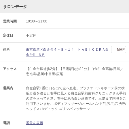
サロンデータ
営業時間
10:00～21:00
定休日
不定休
住所
東京都港区白金台４－８－１４ ＨＡＢＩＣＥＲＡ白
MAP
金台II ３Ｆ
アクセス
【白金台駅徒歩2分】【目黒駅徒歩11分】白金/白金高輪/目黒／
恵比寿/品川/中目黒/広尾
道案内
白金台駅1番出口を出て左へ直進。プラチナドンキホーテ前の横
断歩道を渡ると右手に見える白金台駅前歯科クリニックさん手前
の道を入って直進。右手にある白い建物です。三階まで階段をご
利用下さいませ。ボディマッサージ/オールハンド/毛穴/毛穴洗浄/
ヘッドスパ/デトックス/リンパマッサージ
電話
番号を表示