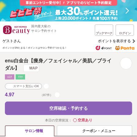
国内最大級の
サロン予約サイト
ブックマーク
ログイン
ゲストさん
ポイントを表示する
ポイントが1%たまる！
ポイントはサロン予約でつかえる！
enu白金台【痩身／フェイシャル／美肌／ブライ
ダル】
MAP
ｴｽﾃ
ﾘﾗｸ
スマート支払いOK
4.97
（87件）
空席確認・予約する
空席あり
本日の空席状況：
◯
クーポン・メニュー
サロン情報