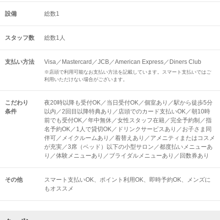
設備
総数1
スタッフ数
総数1人
支払い方法
Visa／Mastercard／JCB／American Express／Diners Club
※店頭で利用可能なお支払い方法を記載しています。スマート支払いではご
利用いただけない場合がございます。
こだわり
夜20時以降も受付OK／当日受付OK／個室あり／駅から徒歩5分
条件
以内／2回目以降特典あり／店頭でのカード支払いOK／朝10時
前でも受付OK／年中無休／女性スタッフ在籍／完全予約制／指
名予約OK／1人で貸切OK／ドリンクサービスあり／お子さま同
伴可／メイクルームあり／着替えあり／アメニティまたはコスメ
が充実／3席（ベッド）以下の小型サロン／都度払いメニューあ
り／体験メニューあり／ブライダルメニューあり／回数券あり
その他
スマート支払いOK
ポイント利用OK
即時予約OK
メンズに
もオススメ