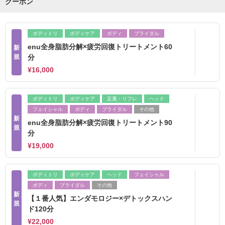
クーポン
ボディトリ
ボディケア
ボディ
ブライダル
enu全身脂肪分解×疲労回復トリートメント60
新
規
分
¥16,000
ボディトリ
ボディケア
足裏・リフレ
ヘッド
フェイシャル
ボディ
ブライダル
その他
新
enu全身脂肪分解×疲労回復トリートメント90
規
分
¥19,000
ボディトリ
ボディケア
ヘッド
フェイシャル
ボディ
ブライダル
その他
新
【１番人気】エンダモロジー×デトックスハン
規
ド120分
¥22,000