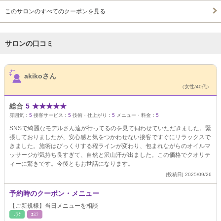
このサロンのすべてのクーポンを見る
サロンの口コミ
サロンPick Up
akikoさん
（女性/40代）
総合
5
★
★
★
★
★
雰囲気：
5
接客サービス：
5
技術・仕上がり：
5
メニュー・料金：
5
SNSで綺麗なモデルさん達が行ってるのを見て伺わせていただきました。緊
張しておりましたが、安心感と気をつかわせない接客ですぐにリラックスで
きました。施術はびっくりする程ラインが変わり、包まれながらのオイルマ
ッサージが気持ち良すぎて、自然と沢山汗が出ました。この価格でクオリテ
ィーに驚きです。今後ともお世話になります。
[投稿日] 2025/09/26
予約時のクーポン・メニュー
【ご新規様】当日メニューを相談
ﾘﾗｸ
ｴｽﾃ